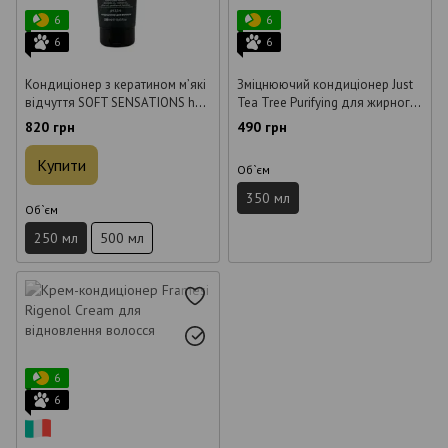
6
6
6
6
Кондиціонер з кератином мʼякі
Зміцнюючий кондиціонер Just
відчуття SOFT SENSATIONS hair
Tea Tree Purifying для жирного
conditioner 250 мл
волосся 350 мл
820 грн
490 грн
Купити
Об`єм
350 мл
Об`єм
250 мл
500 мл
6
6