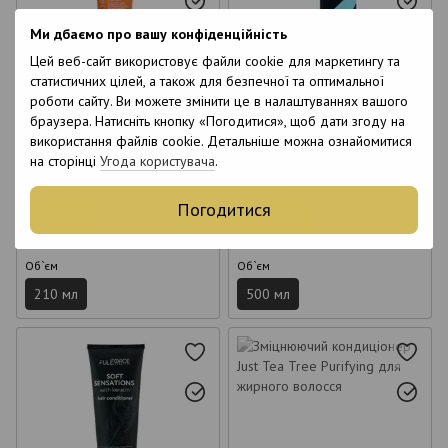
Ми дбаємо про вашу конфіденційність
6
Цей веб-сайт використовує файли cookie для маркетингу та
6
6
статистичних цілей, а також для безпечної та оптимальної
6
роботи сайту. Ви можете змінити це в налаштуваннях вашого
браузера. Натисніть кнопку «Погодитися», щоб дати згоду на
використання файлів cookie. Детальніше можна ознайомитися
Кондиціонер живильний UV
Кондиціонер Extremo Pre-
фільтра Beaver Professional
Probiotic для жирного волосся
на сторінці
Угода користувача
.
Hydro Energizing Multi-
з пробіотиком 500 мл
700 грн
653 грн
Protection Conditioner 210 мл
Погодитися
Купити
Купити
Об`єм
Об`єм
210 мл
500 мл