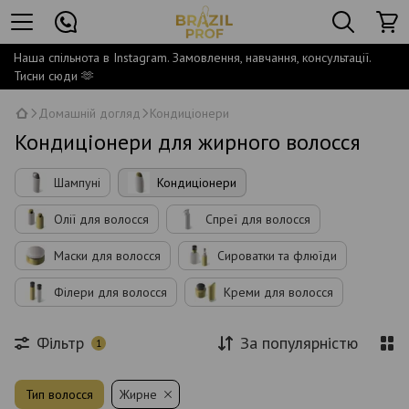
Наша спільнота в Instagram. Замовлення, навчання, консультації.
Тисни сюди 🫶
Домашній догляд
Кондиціонери
Кондиціонери для жирного волосся
Шампуні
Кондиціонери
Олії для волосся
Спреї для волосся
Маски для волосся
Сироватки та флюїди
Філери для волосся
Креми для волосся
Фільтр
За популярністю
1
Тип волосся
Жирне