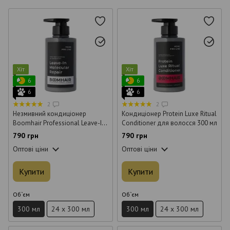
Хіт
Хіт
6
6
6
6
2
2
Незмивний кондиціонер
Кондиціонер Protein Luxe Ritual
Boomhair Professional Leave-In
Conditioner для волосся 300 мл
Molecular Repair для волосся
790 грн
790 грн
300 мл
Оптові ціни
Оптові ціни
Купити
Купити
Об`єм
Об`єм
300 мл
24 x 300 мл
300 мл
24 x 300 мл