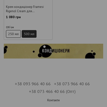
Крем-кондиціонер Framesi
Rigenol Cream для
відновлення волосся 500 мл
1 080 грн
Об`єм
250 мл
500 мл
+38 093 966 40 66
+38 073 966 40 66
+38 073 466 40 66 (Опт)
Контакти