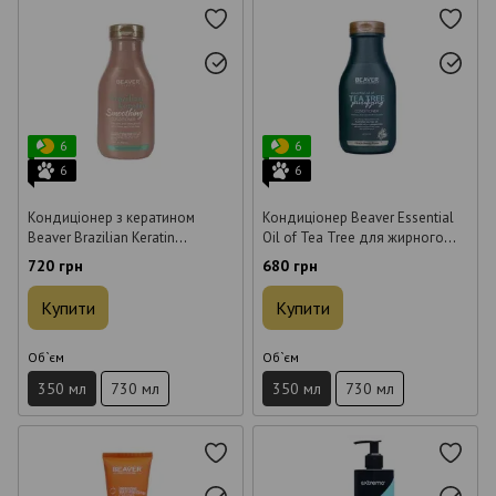
6
6
6
6
Кондиціонер з кератином
Кондиціонер Beaver Essential
Beaver Brazilian Keratin
Oil of Tea Tree для жирного
Smoothing для еластичності
волосся 350 мл
720 грн
680 грн
волосся 350 мл
Купити
Купити
Об`єм
Об`єм
350 мл
730 мл
350 мл
730 мл