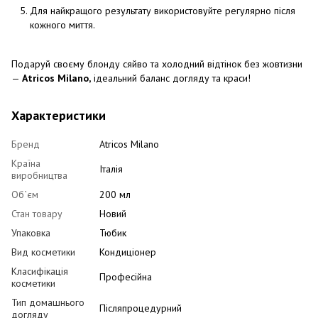
Для найкращого результату використовуйте регулярно після
кожного миття.
Подаруй своєму блонду сяйво та холодний відтінок без жовтизни
—
Atricos Milano,
ідеальний баланс догляду та краси!
Характеристики
Бренд
Atricos Milano
Країна
Італія
виробництва
Об`єм
200 мл
Стан товару
Новий
Упаковка
Тюбик
Вид косметики
Кондиціонер
Класифікація
Професійна
косметики
Тип домашнього
Післяпроцедурний
догляду