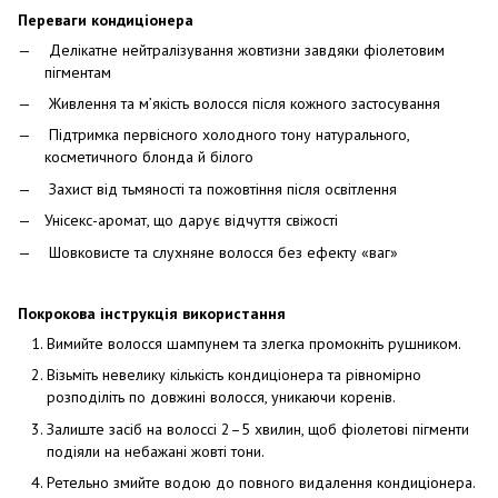
Переваги кондиціонера
Делікатне нейтралізування жовтизни завдяки фіолетовим
пігментам
Живлення та м’якість волосся після кожного застосування
Підтримка первісного холодного тону натурального,
косметичного блонда й білого
Захист від тьмяності та пожовтіння після освітлення
Унісекс-аромат, що дарує відчуття свіжості
Шовковисте та слухняне волосся без ефекту «ваг»
Покрокова інструкція використання
Вимийте волосся шампунем та злегка промокніть рушником.
Візьміть невелику кількість кондиціонера та рівномірно
розподіліть по довжині волосся, уникаючи коренів.
Залиште засіб на волоссі 2–5 хвилин, щоб фіолетові пігменти
подіяли на небажані жовті тони.
Ретельно змийте водою до повного видалення кондиціонера.