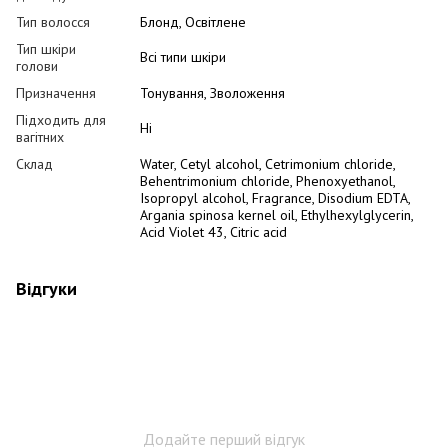
Тип волосся
Блонд, Освітлене
Тип шкіри
Всі типи шкіри
голови
Призначення
Тонування, Зволоження
Підходить для
Ні
вагітних
Склад
Water, Cetyl alcohol, Cetrimonium chloride,
Behentrimonium chloride, Phenoxyethanol,
Isopropyl alcohol, Fragrance, Disodium EDTA,
Argania spinosa kernel oil, Ethylhexylglycerin,
Acid Violet 43, Citric acid
Відгуки
Додайте перший відгук