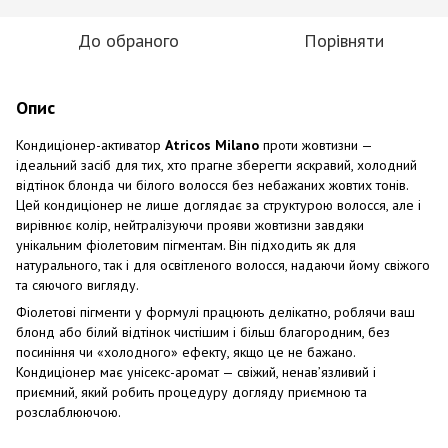
До обраного
Порівняти
Опис
Кондиціонер-активатор
Atricos Milano
проти жовтизни —
ідеальний засіб для тих, хто прагне зберегти яскравий, холодний
відтінок блонда чи білого волосся без небажаних жовтих тонів.
Цей кондиціонер не лише доглядає за структурою волосся, але і
вирівнює колір, нейтралізуючи прояви жовтизни завдяки
унікальним фіолетовим пігментам. Він підходить як для
натурального, так і для освітленого волосся, надаючи йому свіжого
та сяючого вигляду.
Фіолетові пігменти у формулі працюють делікатно, роблячи ваш
блонд або білий відтінок чистішим і більш благородним, без
посиніння чи «холодного» ефекту, якщо це не бажано.
Кондиціонер має унісекс-аромат — свіжий, ненав’язливий і
приємний, який робить процедуру догляду приємною та
розслаблюючою.