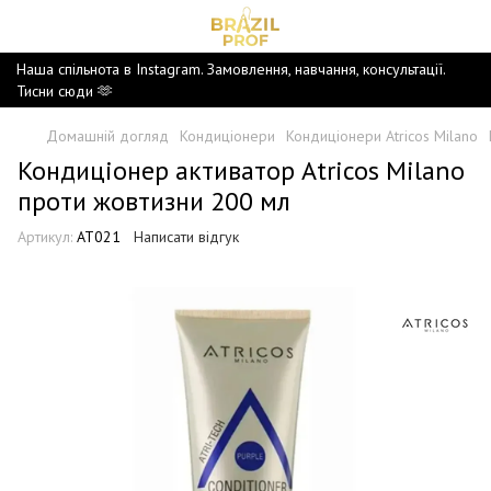
Наша спільнота в Instagram. Замовлення, навчання, консультації.
Тисни сюди 🫶
Домашній догляд
Кондиціонери
Кондиціонери Atricos Milano
Кондиціонер активатор Atricos Milano
проти жовтизни 200 мл
Артикул:
AT021
Написати відгук