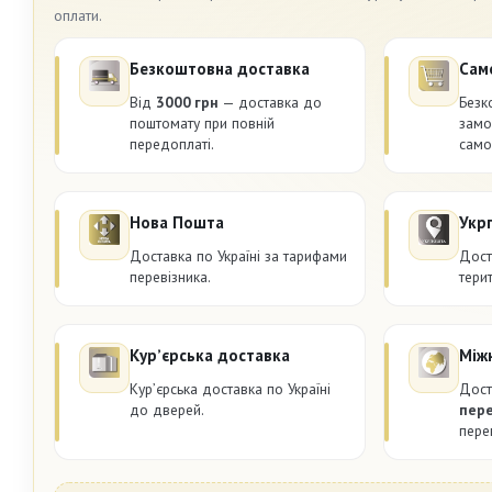
оплати.
Безкоштовна доставка
Сам
Від
3000 грн
— доставка до
Безк
поштомату при повній
замо
передоплаті.
само
Нова Пошта
Укр
Доставка по Україні за тарифами
Дост
перевізника.
терит
Курʼєрська доставка
Між
Курʼєрська доставка по Україні
Дост
до дверей.
пер
пере