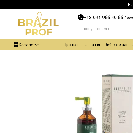
Перейти до основного контенту
На
+38 093 966 40 66
Пере
Каталог
Про нас
Навчання
Вибір складник