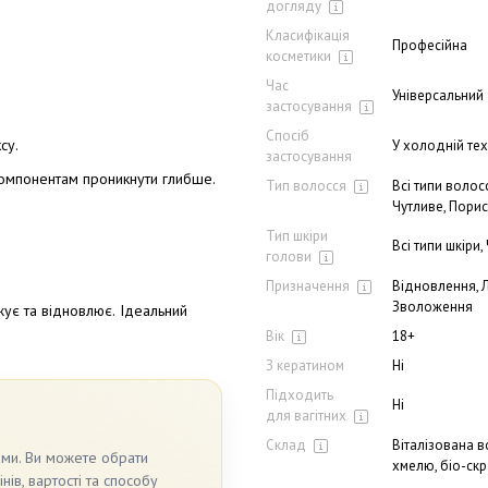
догляду
Класифікація
Професійна
косметики
Час
Універсальний
застосування
Спосіб
су.
У холодній тех
застосування
компонентам проникнути глибше.
Тип волосся
Всі типи волос
Чутливе, Порис
Тип шкіри
Всі типи шкіри,
голови
Призначення
Відновлення, 
Зволоження
ує та відновлює.
Ідеальний
Вік
18+
З кератином
Ні
Підходить
Ні
для вагітних
Склад
Віталізована в
ами. Ви можете обрати
хмелю, біо-скр
ів, вартості та способу