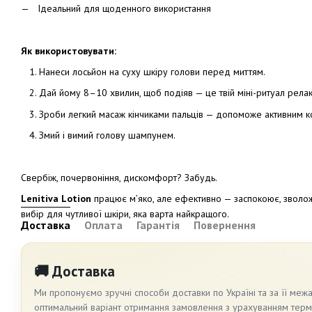
Ідеальний для щоденного
використання
Як використовувати:
Нанеси лосьйон на суху шкіру голови перед миттям.
Дай йому 8–10 хвилин, щоб подіяв — це твій міні-ритуал релак
Зроби легкий масаж кінчиками пальців — допоможе активним 
Змий і вимий голову шампунем.
Свербіж, почервоніння, дискомфорт? Забудь.
Lenitiva Lotion
працює м’яко, але ефективно — заспокоює, зволож
вибір для чутливої шкіри, яка варта найкращого.
Доставка
Оплата
Гарантія
Повернення
🚚 Доставка
Ми пропонуємо зручні способи доставки по Україні та за її меж
оптимальний варіант отримання замовлення з урахуванням термін