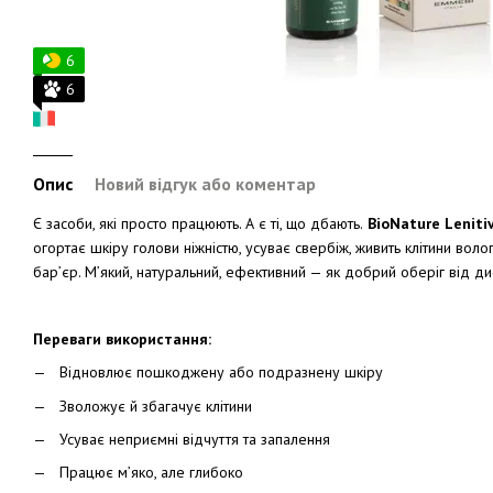
6
6
Опис
Новий відгук або коментар
Є засоби, які просто працюють. А є ті, що дбають.
BioNature Leniti
огортає шкіру голови ніжністю, усуває свербіж, живить клітини вол
бар’єр. М’який, натуральний, ефективний — як добрий оберіг від д
Переваги використання:
Відновлює пошкоджену або подразнену шкіру
Зволожує й збагачує клітини
Усуває неприємні відчуття та запалення
Працює м’яко, але глибоко