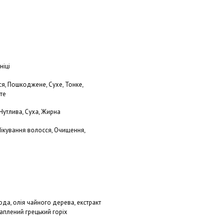
ніці
ся, Пошкоджене, Сухе, Тонке,
те
 Чутлива, Суха, Жирна
Лікування волосся, Очищення,
ода, олія чайного дерева, екстракт
аплений грецький горіх