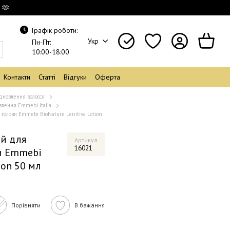
 🫶
Графік роботи:
Укр
Пн-Пт:
10:00-18:00
Контакти
Статті
Відгуки
Оферта
дновлення волосся
лення Emmebi Italia
 голови Emmebi BioNature Lenitiva Lotion
й для
Артикул
16021
и Emmebi
ion 50 мл
Порівняти
В бажання