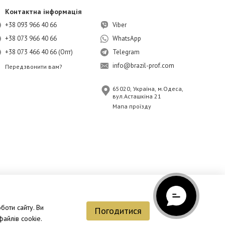
Контактна інформація
+38 093 966 40 66
Viber
+38 073 966 40 66
WhatsApp
+38 073 466 40 66 (Опт)
Telegram
info@brazil-prof.com
Передзвонити вам?
65020, Україна, м.Одеса,
вул.Асташкіна 21
Мапа проїзду
боти сайту. Ви
Погодитися
айлів cookie.