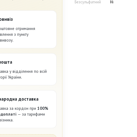
Безсульфатний
Ні
овивіз
оштовне отримання
влення з пункту
вивозу.
пошта
авка у відділення по всій
орії України.
народна доставка
авка за кордон при
100%
едоплаті
— за тарифами
візника.