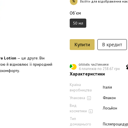
%
Ввійти
для відображення нак
Об`єм
50 мл
Купити
В кредит
va Lotion
— це друге. Він
огою й відновлює її природний
ОПЛАТА ЧАСТИНАМИ
6 платежів по 258.67 грн
искомфорту.
Характеристики
Країна
Італія
виробництва
Упаковка
Флакон
Вид
Лосьйон
косметики
Тип
домашнього
Післяпроцедур