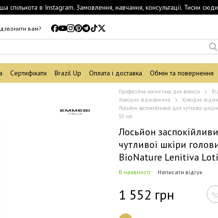
ша спільнота в Instagram. Замовлення, навчання, консультації. Тисни сюди
дзвонити вам?
а
Сертифікати
Brazil Up
Оплата і доставка
Обмін та повернення
Професійна косметика для волосся
Ві
Холодне відновлення
Холодне віднов
Лосьйон заспокійливий для чутливої шкіри
50 мл
Лосьйон заспокійливи
чутливої шкіри голов
BioNature Lenitiva Lot
В наявності
Написати відгук
1 552 грн