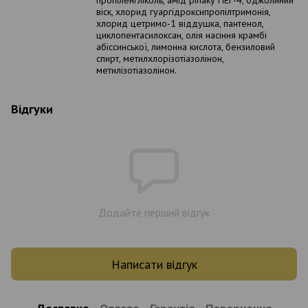
пропіленгліколь, амід ріпаку ПЕГ-4, бджолиний
віск, хлорид гуаргідроксипропілтримонія,
хлорид цетримо-1 віддушка, пантенол,
циклопентасилоксан, олія насіння крамбі
абіссинської, лимонна кислота, бензиловий
спирт, метилхлорізотіазолінон,
метилізотіазолінон.
Відгуки
Додайте перший відгук
Написати відгук