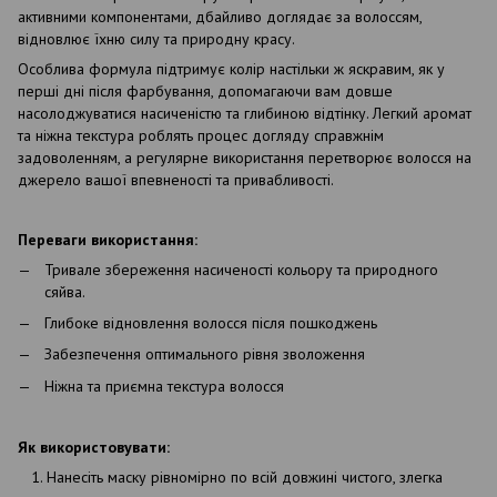
активними компонентами, дбайливо доглядає за волоссям,
відновлює їхню силу та природну красу.
Особлива формула підтримує колір настільки ж яскравим, як у
перші дні після фарбування, допомагаючи вам довше
насолоджуватися насиченістю та глибиною відтінку. Легкий аромат
та ніжна текстура роблять процес догляду справжнім
задоволенням, а регулярне використання перетворює волосся на
джерело вашої впевненості та привабливості.
Переваги використання:
Тривале збереження насиченості кольору та природного
сяйва.
Глибоке відновлення волосся після пошкоджень
Забезпечення оптимального рівня зволоження
Ніжна та приємна текстура волосся
Як використовувати:
Нанесіть маску рівномірно по всій довжині чистого, злегка