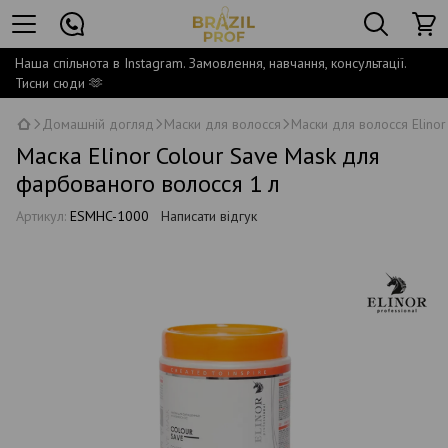
Наша спільнота в Instagram. Замовлення, навчання, консультації.
Тисни сюди 🫶
Домашній догляд
Маски для волосся
Маски для волосся Elinor
Маска Elinor Colour Save Mask для
фарбованого волосся 1 л
Артикул:
ESMHC-1000
Написати відгук