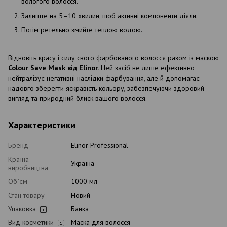
вологого волосся.
Залиште на 5–10 хвилин, щоб активні компоненти діяли.
Потім ретельно змийте теплою водою.
Відновіть красу і силу свого фарбованого волосся разом із маскою
Colour Save Mask від Elinor.
Цей засіб не лише ефективно
нейтралізує негативні наслідки фарбування, але й допомагає
надовго зберегти яскравість кольору, забезпечуючи здоровий
вигляд та природний блиск вашого волосся.
Характеристики
Бренд
Elinor Professional
Країна
Україна
виробництва
Об`єм
1000 мл
Стан товару
Новий
Упаковка
Банка
Вид косметики
Маска для волосся