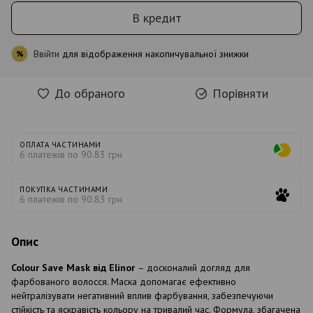
В кредит
Ввійти
для відображення накопичувальної знижки
%
До обраного
Порівняти
ОПЛАТА ЧАСТИНАМИ
6 платежів по 90.83 грн
ПОКУПКА ЧАСТИНАМИ
6 платежів по 90.83 грн
Опис
Colour Save Mask від Elinor
– досконалий догляд для
фарбованого волосся. Маска допомагає ефективно
нейтралізувати негативний вплив фарбування, забезпечуючи
стійкість та яскравість кольору на тривалий час. Формула, збагачена