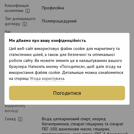
Класифікація
Професійна
косметики
Тип домашнього
Післяпроцедурний
догляду
Час
Універсальний
застосування
Ми дбаємо про вашу конфіденційність
Тип волосся
Пофарбоване, Пошкоджене, Блонд, Освітлене
Цей веб-сайт використовує файли cookie для маркетингу та
Тип шкіри
статистичних цілей, а також для безпечної та оптимальної
Всі типи шкіри
голови
роботи сайту. Ви можете змінити це в налаштуваннях вашого
Призначення
Для блиску, Живлення, Зволоження
браузера. Натисніть кнопку «Погодитися», щоб дати згоду на
використання файлів cookie. Детальніше можна ознайомитися
Вік
18+
на сторінці
Угода користувача
.
Підходить для
Ні
вагітних
Погодитися
Термін
зберігання у
12 місяців
відкритому
вигляді
Склад
Вода, цетеариловий спирт, хлорид
бегентримонія, стеарат гліцерину та стеарат
ПЕГ-100, вазелінове масло, гліцерин,