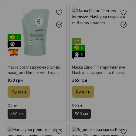
6
Хіт
6
6
6
Маска розгладжуюча з олією
Маска Elinor Therapy Intensive
макадамії Mimare Anti-Frizz
Mask для гладкості та блиску
Mask 480 мл
волосся 500 мл
850 грн
365 грн
Купити
Купити
Об`єм
Об`єм
480 мл
500 мл