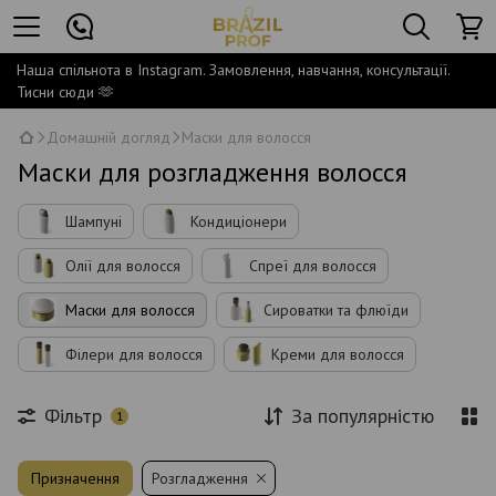
Наша спільнота в Instagram. Замовлення, навчання, консультації.
Тисни сюди 🫶
Домашній догляд
Маски для волосся
Маски для розгладження волосся
Шампуні
Кондиціонери
Олії для волосся
Спреї для волосся
Маски для волосся
Сироватки та флюїди
Філери для волосся
Креми для волосся
Фільтр
За популярністю
1
Призначення
Розгладження