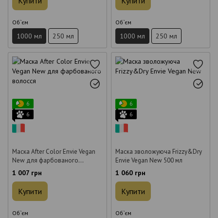
Купити
Купити
Об`єм
Об`єм
1000 мл
250 мл
1000 мл
250 мл
6
6
6
6
Маска After Color Envie Vegan
Маска зволожуюча Frizzy&Dry
New для фарбованого
Envie Vegan New 500 мл
волосся 500 мл
1 007 грн
1 060 грн
Купити
Купити
Об`єм
Об`єм