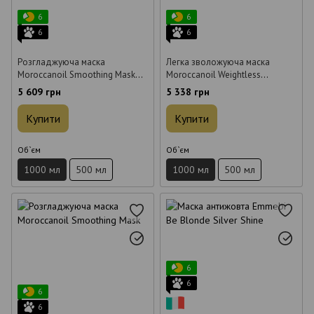
6
6
6
6
Розгладжуюча маска
Легка зволожуюча маска
Moroccanoil Smoothing Mask
Moroccanoil Weightless
1000 мл
Hydrating Mask Moroccanoil для
5 609 грн
5 338 грн
тонкого волосся 1000 мл
Купити
Купити
Об`єм
Об`єм
1000 мл
500 мл
1000 мл
500 мл
6
6
6
6