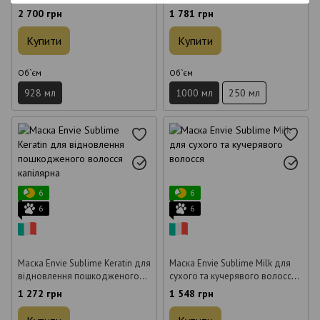
Protection Mask для волосся
сухого волосся 1000 мл
2 700 грн
1 781 грн
928 мл
Купити
Купити
Об`єм
Об`єм
928 мл
1000 мл
250 мл
6
6
6
6
Маска Envie Sublime Keratin для
Маска Envie Sublime Milk для
відновлення пошкодженого
сухого та кучерявого волосся
волосся капілярна 1000 мл
1000 мл
1 272 грн
1 548 грн