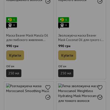
6
6
6
6
Маска Beaver Mask Marula Oil
Зволожуюча маска Beaver
для глибокого живлення
Mask Coconut Oil для сухого і
пошкодженого волосся 250 мл
пористого волосся 250 мл
990 грн
990 грн
Купити
Купити
Об`єм
Об`єм
250 мл
250 мл