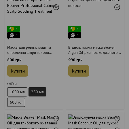
6
6
6
6
Маска для ревіталізації та
Відновлююча маска Beaver
оновлення шкіри голови
Argan Oil для пошкодженого
Beaver Professional Calming
волосся 250 мл
800 грн
990 грн
Scalp Soothing Treatment 250
мл
Купити
Купити
Об`єм
1000 мл
250 мл
600 мл