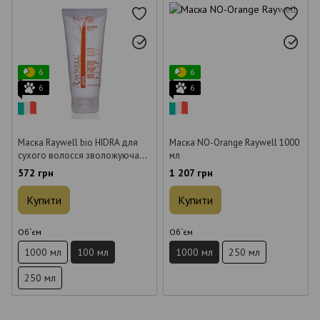
6
6
6
6
Маска Raywell bio HIDRA для
Маска NO-Orange Raywell 1000
сухого волосся зволожуюча
мл
100 мл
572 грн
1 207 грн
Купити
Купити
Об`єм
Об`єм
1000 мл
100 мл
1000 мл
250 мл
250 мл