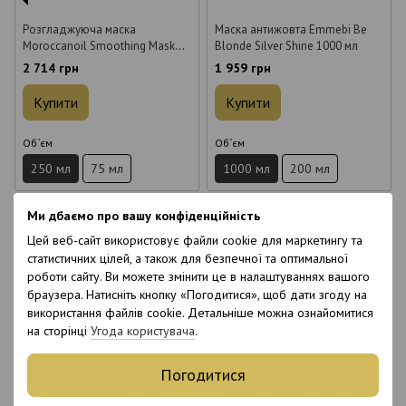
Розгладжуюча маска
Маска антижовта Emmebi Be
Moroccanoil Smoothing Mask
Blonde Silver Shine 1000 мл
250 мл
2 714 грн
1 959 грн
Купити
Купити
Об`єм
Об`єм
250 мл
75 мл
1000 мл
200 мл
Ми дбаємо про вашу конфіденційність
Цей веб-сайт використовує файли cookie для маркетингу та
статистичних цілей, а також для безпечної та оптимальної
роботи сайту. Ви можете змінити це в налаштуваннях вашого
браузера. Натисніть кнопку «Погодитися», щоб дати згоду на
6
використання файлів cookie. Детальніше можна ознайомитися
6
6
на сторінці
Угода користувача
.
6
Погодитися
Живильна мульти-захисна
Маска Envie Luxury SOS Express
маска Beaver Energizing Self-
для миттєвого відновлення