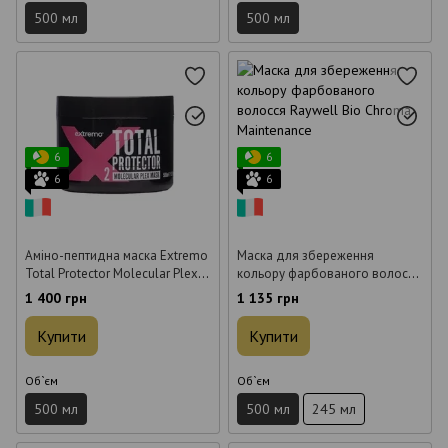
500 мл
500 мл
6
6
6
6
Аміно-пептидна маска Extremo
Маска для збереження
Total Protector Molecular Plex
кольору фарбованого волосся
для відновлення волосся 500
Raywell Bio Chroma
1 400 грн
1 135 грн
мл
Maintenance 500 мл
Купити
Купити
Об`єм
Об`єм
500 мл
500 мл
245 мл