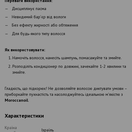
Переваги використання:
Дисциплінує пасма
Невидимий бар’єр від вологи
Без ефекту жирності або обтяження
Для будь-якого типу волосся
Як використовувати:
Намочіть волосся, нанесіть шампунь, помасажуйте та змийте.
Розподіліть
кондиціонер
по
довжині
,
зачекайте
1-2
хвилини
та
змийте
.
Гладкість, що підкорює! Не дозволяйте волоссю диктувати умови –
приборкайте пухнастість та насолоджуйтесь ідеальною м'якістю з
Moroccanoil
.
Характеристики
Країна
Ізраїль