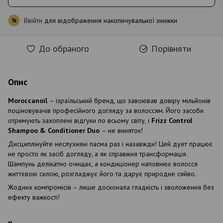
Ввійти
для відображення накопичувальної знижки
%
До обраного
Порівняти
Опис
Moroccanoil
– ізраїльський бренд, що завоював довіру мільйонів
поціновувачів професійного догляду за волоссям. Його засоби
отримують захоплені відгуки по всьому світу, і
Frizz Control
Shampoo & Conditioner Duo
– не виняток!
Дисциплінуйте неслухняні пасма раз і назавжди! Цей дует працює
не просто як засіб догляду, а як справжня трансформація.
Шампунь делікатно очищає, а кондиціонер наповнює волосся
життєвою силою, розгладжує його та дарує природне сяйво.
Жодних компромісів – лише досконала гладкість і зволоження без
ефекту важкості!