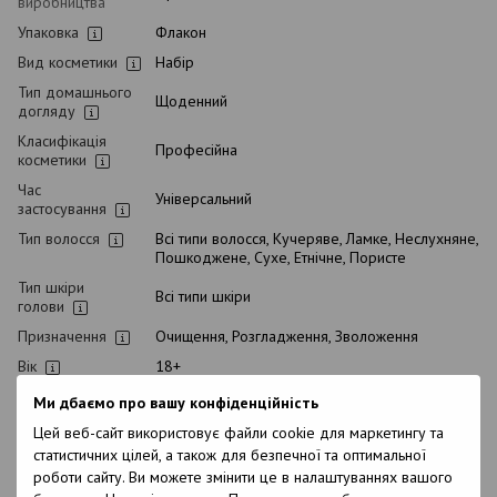
виробництва
Упаковка
Флакон
Вид косметики
Набір
Тип домашнього
Щоденний
догляду
Класифікація
Професійна
косметики
Час
Універсальний
застосування
Тип волосся
Всі типи волосся, Кучеряве, Ламке, Неслухняне,
Пошкоджене, Сухе, Етнічне, Пористе
Тип шкіри
Всі типи шкіри
голови
Призначення
Очищення, Розгладження, Зволоження
Вік
18+
З кератином
Ні
Ми дбаємо про вашу конфіденційність
Підходить для
Цей веб-сайт використовує файли cookie для маркетингу та
Ні
вагітних
статистичних цілей, а також для безпечної та оптимальної
Термін
роботи сайту. Ви можете змінити це в налаштуваннях вашого
зберігання у