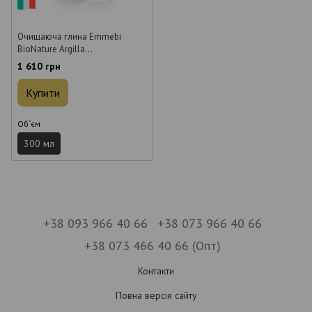
Очищаюча глина Emmebi
BioNature Argilla
Dermopurificante Preparing 300
1 610 грн
мл
Купити
Об`єм
300 мл
+38 093 966 40 66
+38 073 966 40 66
+38 073 466 40 66 (Опт)
Контакти
Повна версія сайту