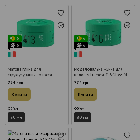
6
6
6
6
Матова глина для
Моделювальна жуйка для
структурування волосся
волосся Framesi 416 Gloss Me
Framesi 413 Matt Me Clay 80 мл
Strongly Fibre Gum 80 мл
774 грн
774 грн
Купити
Купити
Об`єм
Об`єм
80 мл
80 мл