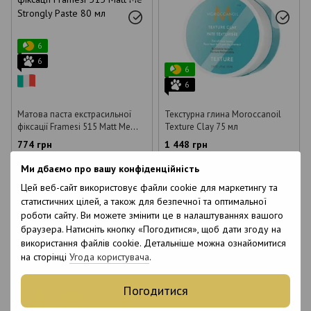
6
6
6
6
Матова паста екстрасильної
Текстурна глина Moroccanoil
фіксації Framesi 515 Matt Me
Texture Clay 75 мл
Strongly Paste 80 мл
774 грн
1 448 грн
Ми дбаємо про вашу конфіденційність
Купити
Купити
Цей веб-сайт використовує файли cookie для маркетингу та
статистичних цілей, а також для безпечної та оптимальної
Об`єм
Об`єм
роботи сайту. Ви можете змінити це в налаштуваннях вашого
80 мл
75 мл
браузера. Натисніть кнопку «Погодитися», щоб дати згоду на
використання файлів cookie. Детальніше можна ознайомитися
на сторінці
Угода користувача
.
Погодитися