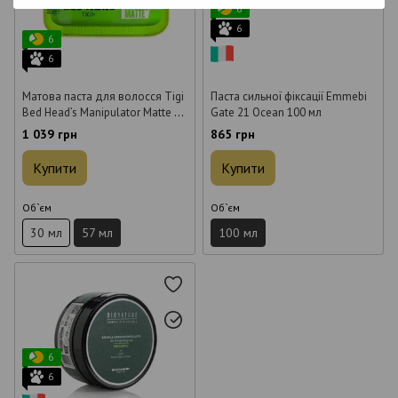
6
6
6
6
Матова паста для волосся Tigi
Паста сильної фіксації Emmebi
Bed Head’s Manipulator Matte 57
Gate 21 Ocean 100 мл
мл
1 039 грн
865 грн
Купити
Купити
Об`єм
Об`єм
30 мл
57 мл
100 мл
6
6