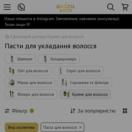
Наша спільнота в Instagram. Замовлення, навчання, консультації.
Тисни сюди 🫶
Домашній догляд
Креми для волосся
Пасти для укладання волосся
Шампуні
Кондиціонери
Олії для волосся
Спреї для волосся
Маски для волосся
Сироватки та флюїди
Філери для волосся
Креми для волосся
Фільтр
За популярністю
1
Вид косметики
Паста для волосся