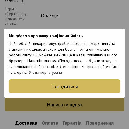
вагітних
Термін
зберігання у
12 місяців
відкритому
вигляді
Ми дбаємо про вашу конфіденційність
Відгуки
Цей веб-сайт використовує файли cookie для маркетингу та
статистичних цілей, а також для безпечної та оптимальної
роботи сайту. Ви можете змінити це в налаштуваннях вашого
браузера. Натисніть кнопку «Погодитися», щоб дати згоду на
використання файлів cookie. Детальніше можна ознайомитися
на сторінці
Угода користувача
.
Додайте перший відгук
Погодитися
Написати відгук
Доставка
Оплата
Гарантія
Повернення