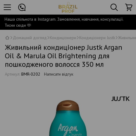
Наша спільнота в Instagram. Замовлення, навчання, консультації.
Тисни сюди 🫶
Домашній догляд
Кондиціонери
Кондиціонери Justk
Живильни
Живильний кондиціонер Justk Argan
Oil & Marula Oil Brightening для
пошкодженого волосся 350 мл
Артикул:
BMR-0202
Написати відгук