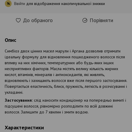
Ввійти
для відображення накопичувальної знижки
%
До обраного
Порівняти
Опис
Симбіоз двох цінних масел марули і Аргана дозволив отримати
ідеальну формулу для відновлення пошкодженого волосся після
впливу на них хімічних, температурних або будь-яких інших
несприятливих факторів. Масла містять велику кількість жирних
кислот, вітамінів, мінералів і антиоксидантів, які живлять,
відновлюють і захищають волосся вже після першого застосування.
Повертається еластичність, блиск, пружність, легкість в розчісуванні і
укладанні.
Застосування:
слід наносити кондиціонер на попередньо вимиті і
підсушені волосся, рівномірно розподілити по всій довжині
волосся. Залишити до 7 хвилин і змити водою.
Характеристики