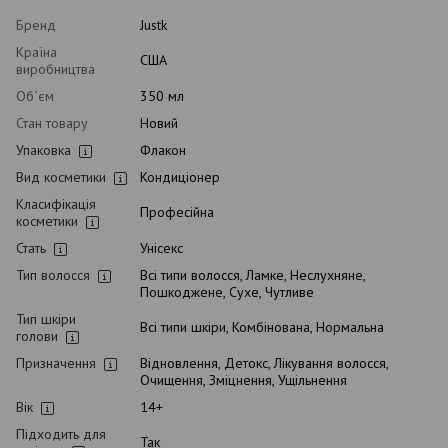
Бренд
Justk
Країна
США
виробництва
Об`єм
350 мл
Стан товару
Новий
Упаковка
Флакон
Вид косметики
Кондиціонер
Класифікація
Професійна
косметики
Стать
Унісекс
Тип волосся
Всі типи волосся, Ламке, Неслухняне,
Пошкоджене, Сухе, Чутливе
Тип шкіри
Всі типи шкіри, Комбінована, Нормальна
голови
Призначення
Відновлення, Детокс, Лікування волосся,
Очищення, Зміцнення, Ущільнення
Вік
14+
Підходить для
Так