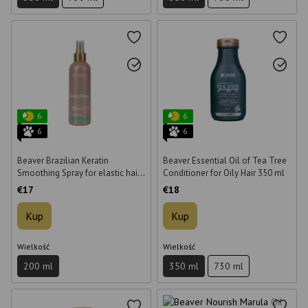
6
6
6
6
Beaver Brazilian Keratin
Beaver Essential Oil of Tea Tree
Smoothing Spray for elastic hair
Conditioner for Oily Hair 350 ml
200 ml
€17
€18
Kup
Kup
Wielkość
Wielkość
200 ml
350 ml
730 ml