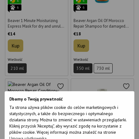
6
6
6
6
Beaver 1 Minute Moisturizing
Beaver Argan Oil Of Morocco
Express Mask for dry and unruly
Repair Shampoo for damaged
hair 210 ml
hair 350 ml
€14
€18
Kup
Kup
Wielkość
Wielkość
210 ml
350 ml
730 ml
Dbamy o Twoją prywatność
Ta strona używa plików cookie do celów marketingowych i
statystycznych, a także do bezpiecznego i optymalnego
działania strony. Można to zmienić w ustawieniach przeglądarki.
6
6
Kliknij przycisk "Akceptuj", aby wyrazić zgodę na korzystanie z
6
6
plików cookie. Więcej informacji można znaleźć na stronie
1
1
Umowa użytkownika
.