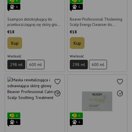
6
6
6
6
Szampon detoksykujący do
Beaver Professional Thickening
przetłuszczającej się skóry głowy
Scalp Energy Cleanser do
i włosów Beaver Professional
zagęszczania włosów i
€18
€18
Oil Detox Scalp Balance
zapobiegania ich wypadaniu 298
Cleanser 298 ml
ml
Kup
Kup
Wielkość
Wielkość
298 ml
600 ml
298 ml
600 ml
6
6
6
6