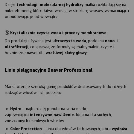
Dzięki
technologii molekularnej hydrolizy
białka rozkładają się na
mikroelementy, które łatwo wnikają w strukturę włosów, wzmacniając i
odbudowując je od wewnątrz.
🚰
Krystalicznie czysta woda i procesy membranowe
Do produkcji używana jest
ultraczysta woda
, poddana
nano- i
ultrafiltracji
, co sprawia, że formuły są maksymalnie czyste i
bezpieczne nawet dla
wrażliwej skóry głowy
.
Linie pielęgnacyjne Beaver Professional
Marka oferuje szeroką gamę produktów dostosowanych do różnych
rodzajów włosów i ich potrzeb:
🔹
Hydro
– najbardziej popularna seria marki,
zapewniająca
intensywne nawilżenie
. Idealna dla suchych,
zniszczonych i łamliwych włosów.
🔹
Color Protection
– linia dla włosów farbowanych, która
wydłuża