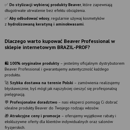
✅
Do stylizacji wybieraj produkty Beaver
, które zapewniają
długotrwałe utrwalenie bez efektu obciążenia.
✅
Aby odbudować włosy
, regularnie używaj kosmetyków
z
hydrolizowaną keratyną i aminokwasami
.
Dlaczego warto kupować Beaver Professional w
sklepie internetowym BRAZIL-PROF?
🛍
100% oryginalne produkty
– jesteśmy oficjalnym dystrybutorem
Beaver Professional i gwarantujemy autentyczność każdego
produktu.
🚀
Szybka dostawa na terenie Polski
– zamówienia realizujemy
błyskawicznie, byś mógł jak najszybciej cieszyć się profesjonalną
pielęgnacją.
💬
Profesjonalne doradztwo
– nasi eksperci pomogą Ci dobrać
idealne produkty Beaver do Twojego rodzaju włosów.
🎁
Atrakcyjne ceny i promocje
– oferujemy wyjątkowe rabaty i
ekskluzywne oferty dla klientów indywidualnych oraz salonów
fryzjerskich.