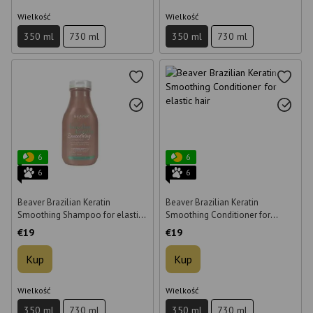
Wielkość
Wielkość
350 ml
730 ml
350 ml
730 ml
6
6
6
6
Beaver Brazilian Keratin
Beaver Brazilian Keratin
Smoothing Shampoo for elastic
Smoothing Conditioner for
hair 350 ml
elastic hair 350 ml
€19
€19
Kup
Kup
Wielkość
Wielkość
350 ml
730 ml
350 ml
730 ml