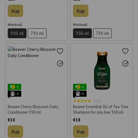
Kup
Kup
Wielkość
Wielkość
350 ml
730 ml
350 ml
730 ml
6
6
6
6
2
Beaver Cherry Blossom Daily
Beaver Essential Oil of Tea Tree
Conditioner 350 ml
Shampoo for oily hair 350 ml
€18
€18
Kup
Kup