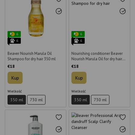
6
6
6
6
Beaver Nourish Marula Oil
Nourishing conditioner Beaver
Shampoo for dry hair 350 ml
Nourish Marula Oil for dry hair
350 ml
€18
€18
Kup
Kup
Wielkość
Wielkość
350 ml
730 ml
350 ml
730 ml