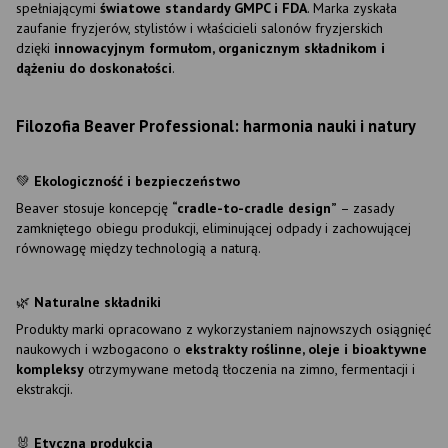
spełniającymi
światowe standardy GMPC i FDA
. Marka zyskała
zaufanie fryzjerów, stylistów i właścicieli salonów fryzjerskich
dzięki
innowacyjnym formułom, organicznym składnikom i
dążeniu do doskonałości
.
Filozofia Beaver Professional: harmonia nauki i natury
💚
Ekologiczność i bezpieczeństwo
Beaver stosuje koncepcję
“cradle-to-cradle design”
– zasady
zamkniętego obiegu produkcji, eliminującej odpady i zachowującej
równowagę między technologią a naturą.
🌿
Naturalne składniki
Produkty marki opracowano z wykorzystaniem najnowszych osiągnięć
naukowych i wzbogacono o
ekstrakty roślinne, oleje i bioaktywne
kompleksy
otrzymywane metodą tłoczenia na zimno, fermentacji i
ekstrakcji.
🐰
Etyczna produkcja