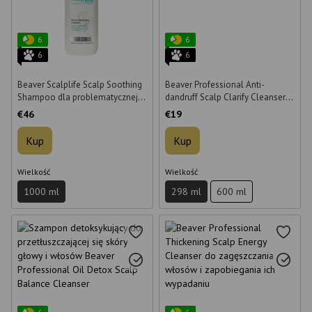
6
6
6
6
Beaver Scalplife Scalp Soothing
Beaver Professional Anti-
Shampoo dla problematycznej
dandruff Scalp Clarify Cleanser
skóry głowy - 1L
298 ml
€46
€19
Kup
Kup
Wielkość
Wielkość
1000 ml
298 ml
600 ml