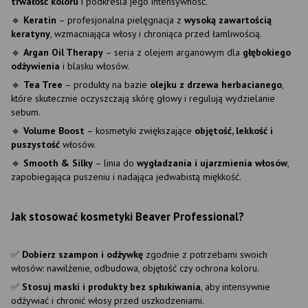
trwałość koloru
i podkreśla jego intensywność.
🔹
Keratin
– profesjonalna pielęgnacja z
wysoką zawartością
keratyny
, wzmacniająca włosy i chroniąca przed łamliwością.
🔹
Argan Oil Therapy
– seria z olejem arganowym dla
głębokiego
odżywienia
i blasku włosów.
🔹
Tea Tree
– produkty na bazie
olejku z drzewa herbacianego
,
które skutecznie oczyszczają skórę głowy i regulują wydzielanie
sebum.
🔹
Volume Boost
– kosmetyki zwiększające
objętość, lekkość i
puszystość
włosów.
🔹
Smooth & Silky
– linia do
wygładzania i ujarzmienia włosów
,
zapobiegająca puszeniu i nadająca jedwabistą miękkość.
Jak stosować kosmetyki Beaver Professional?
✅
Dobierz szampon i odżywkę
zgodnie z potrzebami swoich
włosów: nawilżenie, odbudowa, objętość czy ochrona koloru.
✅
Stosuj maski i produkty bez spłukiwania
, aby intensywnie
odżywiać i chronić włosy przed uszkodzeniami.