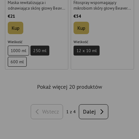
Maska rewitalizująca i
Fitospray wspomagający
odnawiająca skórę głowy Beaver
mikrobiom skóry głowy Beaver
Professional Calming Scalp
Professional Ultra Calming Scalp
€21
€54
Soothing Treatment 250 ml
Spray 10 ml*12
Kup
Kup
Wielkość
Wielkość
1000 ml
250 ml
12 x 10 ml
600 ml
Pokaż więcej 20 produktów
Wstecz
Dalej
1
z 4