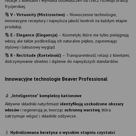
relacje z klientami i wymiana doświadczeń na rzecz rozwoju branży
fryzjerskiej.
🔠
V - Virtuosity (Mistrzostwo)
– Nowoczesne technologie,
innowacyjne receptury i najwyższa jakość kontroli na każdym etapie
produkcji.
🔠
E - Elegance (Elegancja)
– Kosmetyki, które nie tylko pielęgnują
włosy, ale także podkreślają ich naturalne piękno, zapewniając
stylowy i luksusowy wygląd.
🔠
R - Rectitude (Rzetelność)
– Transparentność relacji z klientami,
dotrzymywanie obietnic i dążenie do najwyższych standardów.
Innowacyjne technologie Beaver Professional
🔬
„Inteligentne” kompleksy kationowe
Aktywne składniki natychmiast
identyfikują uszkodzone obszary
włosów
i regenerują je, tworząc
ochronną warstwę
, która
zatrzymuje wilgoć i składniki odżywcze.
💧
Hydrolizowana keratyna o wysokim stopniu czystości