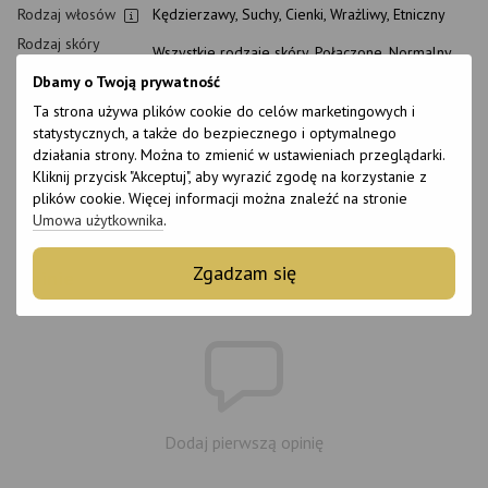
Rodzaj włosów
Kędzierzawy, Suchy, Cienki, Wrażliwy, Etniczny
Rodzaj skóry
Wszystkie rodzaje skóry, Połączone, Normalny
głowy
Dbamy o Twoją prywatność
Przeznaczenie
Odżywianie, Nawilżanie, Wzmocnienie
Ta strona używa plików cookie do celów marketingowych i
Wiek
14+
statystycznych, a także do bezpiecznego i optymalnego
Nadaje się dla
działania strony. Można to zmienić w ustawieniach przeglądarki.
Tak
kobiet w ciąży
Kliknij przycisk "Akceptuj", aby wyrazić zgodę na korzystanie z
Okres trwałości
plików cookie. Więcej informacji można znaleźć na stronie
12 miesięcy
po otwarciu
Umowa użytkownika
.
Zgadzam się
Opinie
Dodaj pierwszą opinię