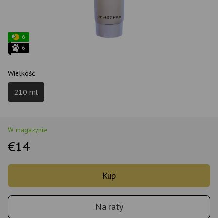
6
6
Wielkość
210 ml
W magazynie
€14
Kup
Na raty