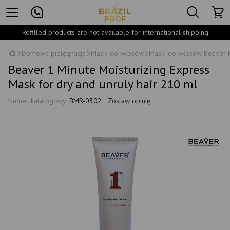
Refilled products are not available for international shipping
Domowa pielęgnacja
Maski do włosów
Maski do włosów Beaver P
Beaver 1 Minute Moisturizing Express
Mask for dry and unruly hair 210 ml
Numer katalogowy:
BMR-0302
Zostaw opinię