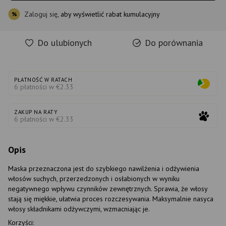
Zaloguj się
, aby wyświetlić rabat kumulacyjny
%
Do ulubionych
Do porównania
PŁATNOŚĆ W RATACH
6 płatności w €2.33
ZAKUP NA RATY
6 płatności w €2.33
Opis
Maska przeznaczona jest do szybkiego nawilżenia i odżywienia
włosów suchych, przerzedzonych i osłabionych w wyniku
negatywnego wpływu czynników zewnętrznych. Sprawia, że włosy
stają się miękkie, ułatwia proces rozczesywania. Maksymalnie nasyca
włosy składnikami odżywczymi, wzmacniając je.
Korzyści: