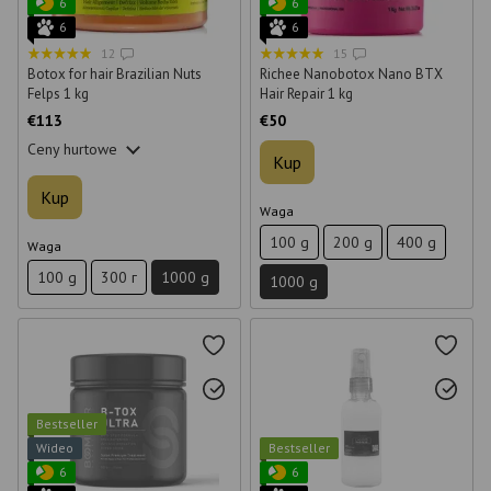
6
6
6
6
12
15
Botox for hair Brazilian Nuts
Richee Nanobotox Nano BTX
Felps 1 kg
Hair Repair 1 kg
€113
€50
Ceny hurtowe
Kup
Kup
Waga
100 g
200 g
400 g
Waga
100 g
300 г
1000 g
1000 g
Bestseller
Wideo
Bestseller
6
6