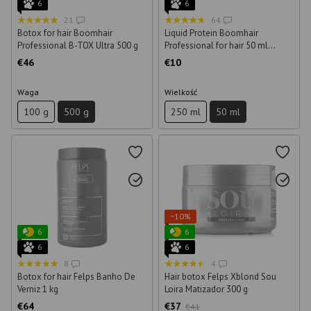
6
6
21
64
Botox for hair Boomhair
Liquid Protein Boomhair
Professional B-TOX Ultra 500 g
Professional for hair 50 ml
(sample)
€46
€10
Waga
Wielkość
100 g
500 g
250 ml
50 ml
−10%
6
6
6
6
8
4
Botox for hair Felps Banho De
Hair botox Felps Xblond Sou
Verniz 1 kg
Loira Matizador 300 g
€64
€37
€41