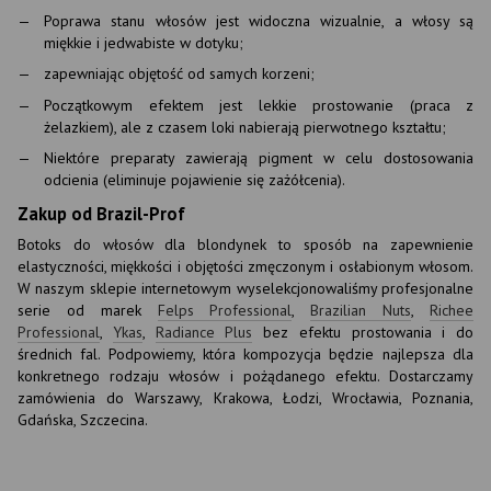
Poprawa stanu włosów jest widoczna wizualnie, a włosy są
miękkie i jedwabiste w dotyku;
zapewniając objętość od samych korzeni;
Początkowym efektem jest lekkie prostowanie (praca z
żelazkiem), ale z czasem loki nabierają pierwotnego kształtu;
Niektóre preparaty zawierają pigment w celu dostosowania
odcienia (eliminuje pojawienie się zażółcenia).
Zakup od Brazil-Prof
Botoks do włosów dla blondynek to sposób na zapewnienie
elastyczności, miękkości i objętości zmęczonym i osłabionym włosom.
W naszym sklepie internetowym wyselekcjonowaliśmy profesjonalne
serie od marek
Felps Professional
,
Brazilian Nuts
,
Richee
Professional
,
Ykas
,
Radiance Plus
bez efektu prostowania i do
średnich fal. Podpowiemy, która kompozycja będzie najlepsza dla
konkretnego rodzaju włosów i pożądanego efektu. Dostarczamy
zamówienia do Warszawy, Krakowa, Łodzi, Wrocławia, Poznania,
Gdańska, Szczecina.