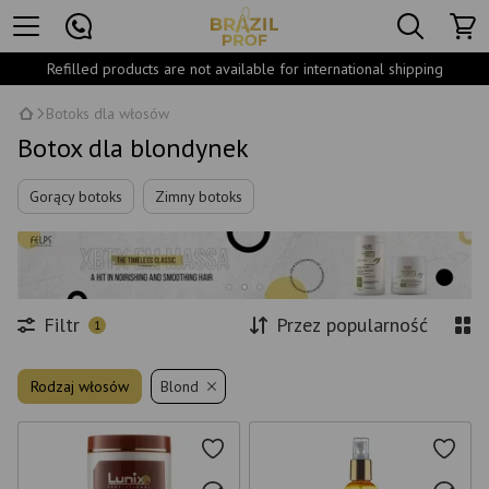
Refilled products are not available for international shipping
Botoks dla włosów
Botox dla blondynek
Gorący botoks
Zimny botoks
Filtr
Przez popularność
1
Rodzaj włosów
Blond