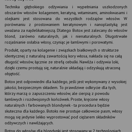
Technika głębokiego odżywiania i wypełniania uszkodzonych
obszarów włosów kolagenem, keratyną, witaminami, aminokwasami i
olejkami jest stosowana do wszystkich rodzajów włosów. W
porównaniu z prostowaniem keratynowym i nanoplastyką jest
uważana za najdelikatniejszą. Dlatego Botox jest zalecany do włosów
blond, zarówno naturalnych, jak i nienaturalnych. Długotrwałe
rozjaśnianie osłabia włosy, czyniąc je łamliwymi i porowatymi.
Produkt, oparty na kolagenie i związkach białkowych o strukturze
identycznej z naturalną zawartością kory włosa, nakłada się na całą
długość włosów, łącznie ze strefą cebulki. Nawilża i odżywia loki,
dzięki czemu prostują się, naturalnie układają i odzyskują utraconą
objętość.
Botox jest odpowiedni dla każdego, jeśli jest wykonywany z wysokiej
jakości, bezpiecznym składem. To prawdziwe odkrycie dla tych,
którzy marzą o zapuszczeniu włosów, ale cierpią z powodu
łamliwych i rozdwojonych końcówek. Proste, kręcone włosy
naturalnych i farbowanych blondynek - ta procedura będzie
skuteczna dla każdego. Botoks nie prostuje całkowicie pasm, włosy
mogą się jedynie lekko wyprostować pod ciężarem składników
odżywczych i nawilżających.
Botox do włosów dla blondynki jest stosowany w 2 technologiach