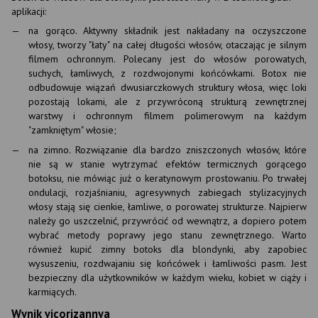
aplikacji:
na gorąco. Aktywny składnik jest nakładany na oczyszczone
włosy, tworzy "łaty" na całej długości włosów, otaczając je silnym
filmem ochronnym. Polecany jest do włosów porowatych,
suchych, łamliwych, z rozdwojonymi końcówkami. Botox nie
odbudowuje wiązań dwusiarczkowych struktury włosa, więc loki
pozostają lokami, ale z przywróconą strukturą zewnętrznej
warstwy i ochronnym filmem polimerowym na każdym
"zamkniętym" włosie;
na zimno. Rozwiązanie dla bardzo zniszczonych włosów, które
nie są w stanie wytrzymać efektów termicznych gorącego
botoksu, nie mówiąc już o keratynowym prostowaniu. Po trwałej
ondulacji, rozjaśnianiu, agresywnych zabiegach stylizacyjnych
włosy stają się cienkie, łamliwe, o porowatej strukturze. Najpierw
należy go uszczelnić, przywrócić od wewnątrz, a dopiero potem
wybrać metody poprawy jego stanu zewnętrznego. Warto
również kupić zimny botoks dla blondynki, aby zapobiec
wysuszeniu, rozdwajaniu się końcówek i łamliwości pasm. Jest
bezpieczny dla użytkowników w każdym wieku, kobiet w ciąży i
karmiących.
Wynik vicorizannya