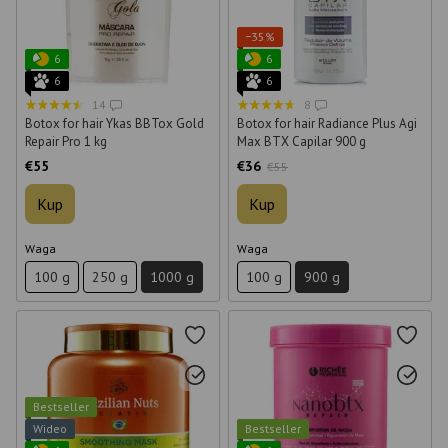
−35%
6
6
6
6
14
8
Botox for hair Ykas BBTox Gold
Botox for hair Radiance Plus Agi
Repair Pro 1 kg
Max BTX Capilar 900 g
€55
€36
€55
Kup
Kup
Waga
Waga
100 g
250 g
1000 g
100 g
900 g
Bestseller
Wideo
Bestseller