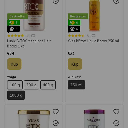
Bestseller
Bestseller
6
6
6
6
10
31
Lunix B-TOX Mandioca Hair
Ykas BBtox Liquid Botox 250 ml
Botox 1 kg
€84
€33
Kup
Kup
Waga
Wielkość
100 g
200 g
400 g
250 ml
1000 g