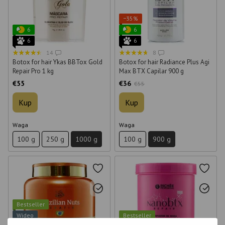
−35%
6
6
6
6
14
8
Botox for hair Ykas BBTox Gold
Botox for hair Radiance Plus Agi
Repair Pro 1 kg
Max BTX Capilar 900 g
€55
€36
€55
Kup
Kup
Waga
Waga
100 g
250 g
1000 g
100 g
900 g
Bestseller
Wideo
Bestseller