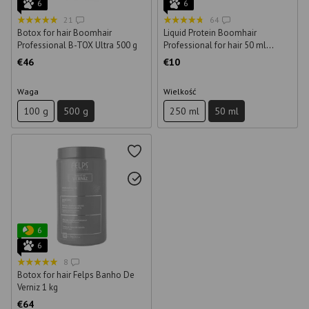
6
6
21
64
Botox for hair Boomhair
Liquid Protein Boomhair
Professional B-TOX Ultra 500 g
Professional for hair 50 ml
(sample)
€46
€10
Waga
Wielkość
100 g
500 g
250 ml
50 ml
6
6
8
Botox for hair Felps Banho De
Verniz 1 kg
€64