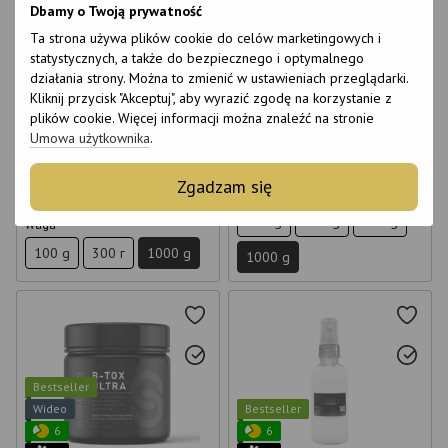
6
6
Dbamy o Twoją prywatność
6
6
Ta strona używa plików cookie do celów marketingowych i
12
15
statystycznych, a także do bezpiecznego i optymalnego
Botox for hair Brazilian Nuts
Richee Nanobotox Nano BTX
działania strony. Można to zmienić w ustawieniach przeglądarki.
Felps 1 kg
Hair Repair 1 kg
Kliknij przycisk "Akceptuj", aby wyrazić zgodę na korzystanie z
€113
€50
plików cookie. Więcej informacji można znaleźć na stronie
Ceny hurtowe
Umowa użytkownika
.
Kup
Kup
Zgadzam się
Waga
100 g
200 g
400 g
Waga
100 g
300 г
1000 g
1000 g
Bestseller
Wideo
Bestseller
6
6