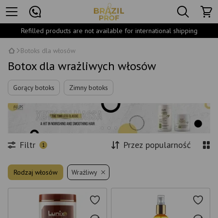
Refilled products are not available for international shipping
Botoks dla włosów
Botox dla wrażliwych włosów
Gorący botoks
Zimny botoks
Filtr
Przez popularność
1
Rodzaj włosów
Wrażliwy