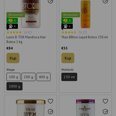
Bestseller
Bestseller
6
6
6
6
10
31
Lunix B-TOX Mandioca Hair
Ykas BBtox Liquid Botox 250 ml
Botox 1 kg
€84
€33
Kup
Kup
Waga
Wielkość
100 g
200 g
400 g
250 ml
1000 g