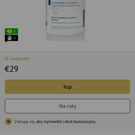
6
6
W magazynie
€29
Kup
Na raty
Zaloguj się
, aby wyświetlić rabat kumulacyjny
%