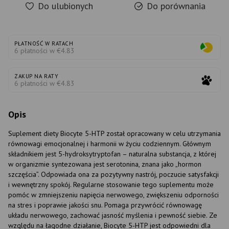
Do ulubionych
Do porównania
PŁATNOŚĆ W RATACH
6 płatności w €4.83
ZAKUP NA RATY
6 płatności w €4.83
Opis
Suplement diety Biocyte 5-HTP został opracowany w celu utrzymania
równowagi emocjonalnej i harmonii w życiu codziennym. Głównym
składnikiem jest 5-hydroksytryptofan – naturalna substancja, z której
w organizmie syntezowana jest serotonina, znana jako „hormon
szczęścia”. Odpowiada ona za pozytywny nastrój, poczucie satysfakcji
i wewnętrzny spokój. Regularne stosowanie tego suplementu może
pomóc w zmniejszeniu napięcia nerwowego, zwiększeniu odporności
na stres i poprawie jakości snu. Pomaga przywrócić równowagę
układu nerwowego, zachować jasność myślenia i pewność siebie. Ze
względu na łagodne działanie, Biocyte 5-HTP jest odpowiedni dla