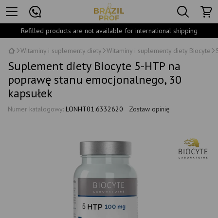
Refilled products are not available for international shipping
Witaminy i suplementy diety
Witaminy i suplementy diety Biocyte
Suplement diety Biocyte 5-HTP na
poprawę stanu emocjonalnego, 30
kapsułek
Numer katalogowy:
LONHT01.6332620
Zostaw opinię