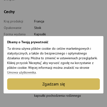
Cechy
Kraj produkcji
Francja
Opakowanie
Słoik
Forma wydania
Kapsułki
Wiek
18+
Dbamy o Twoją prywatność
Ilość w
Ta strona używa plików cookie do celów marketingowych i
30 szt.
opakowaniu
statystycznych, a także do bezpiecznego i optymalnego
Sposób użycia
1 kapsułka dziennie
działania strony. Można to zmienić w ustawieniach przeglądarki.
Kliknij przycisk "Akceptuj", aby wyrazić zgodę na korzystanie z
Właściwości
Poprawia nastrój, sen i utrzymuje stan psycho-
plików cookie. Więcej informacji można znaleźć na stronie
emocjonalny
Umowa użytkownika
.
Przeciwwskazania
Indywidualna nietolerancja składników
Cechy specjalne
Bez GMO
Zgadzam się
Skład
Witamina B6, proszek z Griffonii protofolia
Składniki pomocnicze: maltodekstryna; otoczka
kapsułki pochodzenia roślinnego