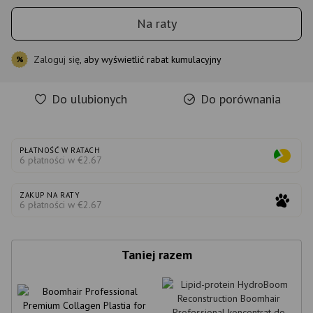
Na raty
Zaloguj się
, aby wyświetlić rabat kumulacyjny
%
Do ulubionych
Do porównania
PŁATNOŚĆ W RATACH
6 płatności w €2.67
ZAKUP NA RATY
6 płatności w €2.67
Taniej razem