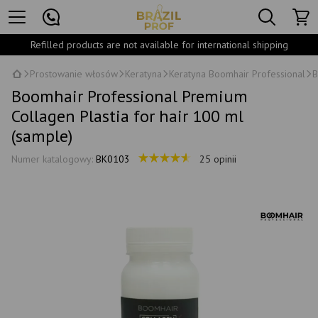
Refilled products are not available for international shipping
Prostowanie włosów
Keratyna
Keratyna Boomhair Professional
B
Boomhair Professional Premium
Collagen Plastia for hair 100 ml
(sample)
Numer katalogowy:
BK0103
25 opinii