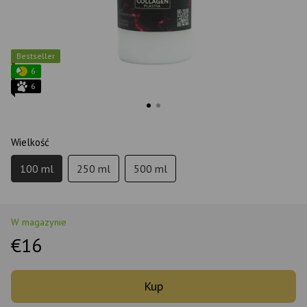
Bestseller
6
6
Wielkość
100 ml
250 ml
500 ml
W magazynie
€16
Kup