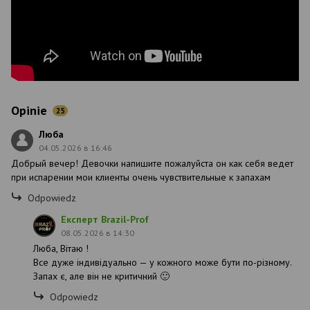
Opinie
25
Люба
04.05.2026 в 16:46
Добрый вечер! Девочки напишите пожалуйста он как себя ведет
при испарении мои клиенты очень чувствительные к запахам
Odpowiedz
Експерт Brazil-Prof
08.05.2026 в 14:30
Люба, Вітаю !
Все дуже індивідуально — у кожного може бути по‑різному.
Запах є, але він не критичний 🙂
Odpowiedz