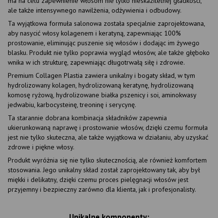
ma na celu zapewnienie włosom nie tylko nieskazitelnej gładkości,
ale także intensywnego nawilżenia, odżywienia i odbudowy.
Ta wyjątkowa formuła salonowa została specjalnie zaprojektowana,
aby nasycić włosy kolagenem i keratyną, zapewniając 100%
prostowanie, eliminując puszenie się włosów i dodając im żywego
blasku. Produkt nie tylko poprawia wygląd włosów, ale także głęboko
wnika w ich strukturę, zapewniając długotrwałą siłę i zdrowie.
Premium Collagen Plastia zawiera unikalny i bogaty skład, w tym
hydrolizowany kolagen, hydrolizowaną keratynę, hydrolizowaną
komosę ryżową, hydrolizowane białka pszenicy i soi, aminokwasy
jedwabiu, karbocysteinę, treoninę i serycynę.
Ta starannie dobrana kombinacja składników zapewnia
ukierunkowaną naprawę i prostowanie włosów, dzięki czemu formuła
jest nie tylko skuteczna, ale także wyjątkowa w działaniu, aby uzyskać
zdrowe i piękne włosy.
Produkt wyróżnia się nie tylko skutecznością, ale również komfortem
stosowania. Jego unikalny skład został zaprojektowany tak, aby był
miękki i delikatny, dzięki czemu proces pielęgnacji włosów jest
przyjemny i bezpieczny zarówno dla klienta, jak i profesjonalisty.
Unikalne komponenty: