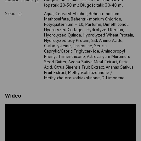
łopatek: 20-30 ml; Długość talii: 30-40 ml
Skład
Aqua, Cetearyl Alcohol, Behentrimonium
Methosulfate, Behentri- monium Chloride,
Polyquaternium – 10, Parfume, Dimethiconol,
Hydrolyzed Collagen, Hydrolyzed Keratin,
Hydrolyzed Quinoa, Hydrolyzed Wheat Protein,
Hydrolyzed Soy Protein, Silk Amino Acids,
Carbocysteine, Threonine, Sericin,
Caprylic/Capric Triglycer- ide, Aminopropyl
Phenyl Trimenthicone, Astrocaryum Murumuru
Seed Butter, Avena Sativa Meal Extract, Citric
Acid, Citrus Sinensis Fruit Extract, Ananas Sativus
Fruit Extract, Methylisothiazolinone /
Methylcholoroisothiazolinone, D-Limonene
Wideo