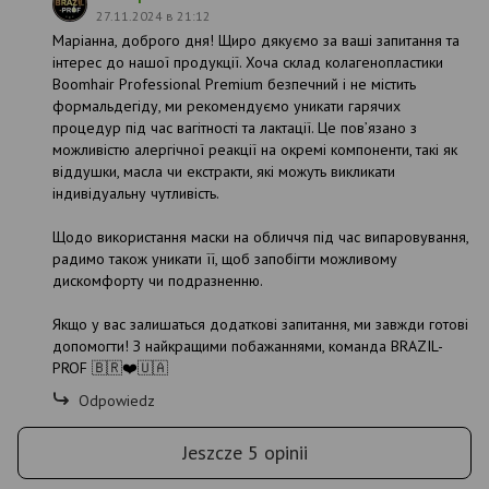
27.11.2024 в 21:12
Маріанна, доброго дня! Щиро дякуємо за ваші запитання та
інтерес до нашої продукції. Хоча склад колагенопластики
Boomhair Professional Premium безпечний і не містить
формальдегіду, ми рекомендуємо уникати гарячих
процедур під час вагітності та лактації. Це пов’язано з
можливістю алергічної реакції на окремі компоненти, такі як
віддушки, масла чи екстракти, які можуть викликати
індивідуальну чутливість.
Щодо використання маски на обличчя під час випаровування,
радимо також уникати її, щоб запобігти можливому
дискомфорту чи подразненню.
Якщо у вас залишаться додаткові запитання, ми завжди готові
допомогти! З найкращими побажаннями, команда BRAZIL-
PROF 🇧🇷❤️🇺🇦
Odpowiedz
Jeszcze 5 opinii