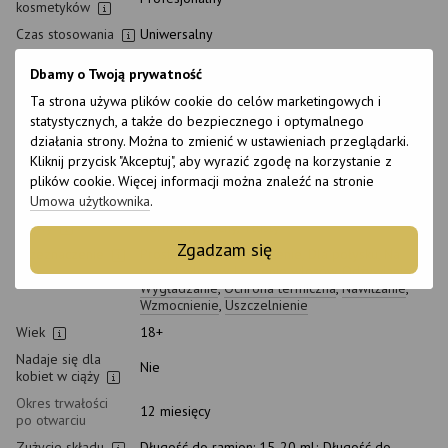
kosmetyków
Czas stosowania
Uniwersalny
Stopień
Średnia fala
Dbamy o Twoją prywatność
prostowania
Ta strona używa plików cookie do celów marketingowych i
Płeć
Unisex
statystycznych, a także do bezpiecznego i optymalnego
Rodzaj włosów
Wszystkie rodzaje włosów
,
Kędzierzawy
,
Gęste
,
działania strony. Można to zmienić w ustawieniach przeglądarki.
Kruchy
,
Naturalny
,
Nieposłuszne
,
Normalny
,
Kliknij przycisk "Akceptuj", aby wyrazić zgodę na korzystanie z
Uszkodzony
,
Blond
,
Rozjaśniony
,
Suchy
,
Cienki
,
plików cookie. Więcej informacji można znaleźć na stronie
Wrażliwy
,
Porowaty
Umowa użytkownika
.
Rodzaj skóry
Wszystkie rodzaje skóry
,
Wrażliwy
,
Połączone
,
głowy
Normalny
,
Suchy
,
Tłusty
Zgadzam się
Przeznaczenie
Prostowanie
,
Przywrócenie
,
Dla połysku
,
Na
porost włosów
,
Leczenie włosów
,
Odżywianie
,
Wygładzanie
,
Ochrona termiczna
,
Nawilżanie
,
Wzmocnienie
,
Uszczelnienie
Wiek
18+
Nadaje się dla
Nie
kobiet w ciąży
Okres trwałości
12 miesięcy
po otwarciu
Zużycie składu
Długość do ramion: 15-20 ml; Długość do