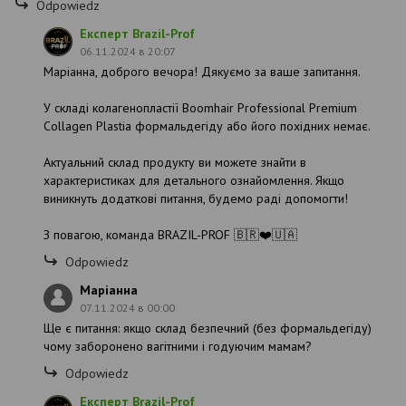
Odpowiedz
Експерт Brazil-Prof
06.11.2024 в 20:07
Маріанна, доброго вечора! Дякуємо за ваше запитання.
У складі колагенопластії Boomhair Professional Premium
Collagen Plastia формальдегіду або його похідних немає.
Актуальний склад продукту ви можете знайти в
характеристиках для детального ознайомлення. Якщо
виникнуть додаткові питання, будемо раді допомогти!
З повагою, команда BRAZIL-PROF 🇧🇷❤️🇺🇦
Odpowiedz
Маріанна
07.11.2024 в 00:00
Ще є питання: якщо склад безпечний (без формальдегіду)
чому заборонено вагітними і годуючим мамам?
Odpowiedz
Експерт Brazil-Prof