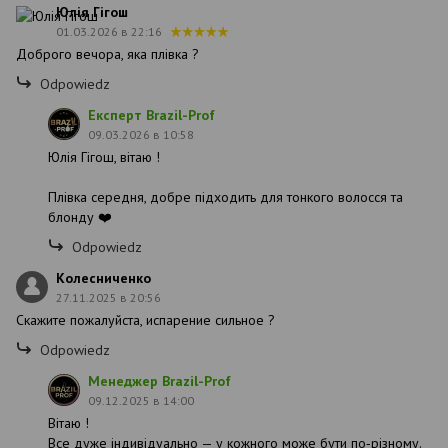
Юлія Гігош
01.03.2026 в 22:16
Доброго вечора, яка плівка ?
Odpowiedz
Експерт Brazil-Prof
09.03.2026 в 10:58
Юлія Гігош, вітаю !
Плівка середня, добре підходить для тонкого волосся та
блонду ❤️
Odpowiedz
Колесниченко
27.11.2025 в 20:56
Скажите пожалуйста, испарение сильное ?
Odpowiedz
Менеджер Brazil-Prof
09.12.2025 в 14:00
Вітаю !
Все дуже індивідуально — у кожного може бути по‑різному.