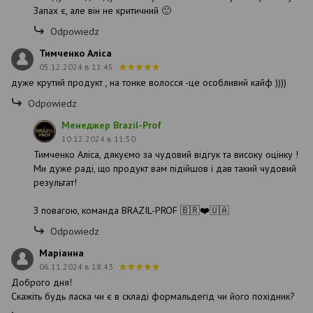
Запах є, але він не критичний 🙂
Odpowiedz
Тимченко Аліса
05.12.2024 в 11:45
дуже крутий продукт , на тонке волосся -це особливий кайф ))))
Odpowiedz
Менеджер Brazil-Prof
10.12.2024 в 11:50
Тимченко Аліса, дякуємо за чудовий відгук та високу оцінку !
Ми дуже раді, що продукт вам підійшов і дав такий чудовий
результат!
З повагою, команда BRAZIL-PROF 🇧🇷❤️🇺🇦
Odpowiedz
Маріанна
06.11.2024 в 18:43
Доброго дня!
Скажіть будь ласка чи є в складі формальдегід чи його похідник?