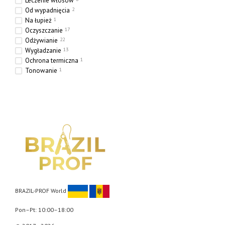
Leczenie włosów
Od wypadnięcia
2
Na łupież
1
Oczyszczanie
17
Odżywianie
22
Wygładzanie
13
Ochrona termiczna
1
Tonowanie
1
Nawilżanie
24
Wzmocnienie
15
Uszczelnienie
4
BRAZIL-PROF World
Pon–Pt: 10:00–18:00