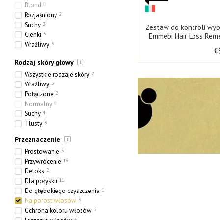
Blond
0
Rozjaśniony
2
Suchy
3
Zestaw do kontroli wy
Cienki
3
Emmebi Hair Loss Rem
Wrażliwy
3
30 pl
€
Etniczny
0
Rodzaj skóry głowy
Gruby
0
Porowaty
3
Wszystkie rodzaje skóry
2
Wrażliwy
5
Połączone
2
Normalny
0
Suchy
4
Tłusty
3
Przeznaczenie
Prostowanie
5
Przywrócenie
19
Detoks
2
Dla połysku
11
Do głębokiego czyszczenia
1
Na porost włosów
5
Ochrona koloru włosów
2
6