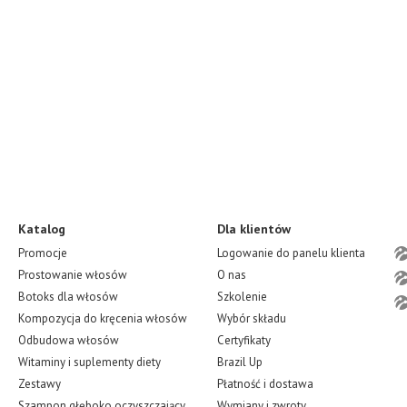
Katalog
Dla klientów
Promocje
Logowanie do panelu klienta
Prostowanie włosów
O nas
Botoks dla włosów
Szkolenie
Kompozycja do kręcenia włosów
Wybór składu
Odbudowa włosów
Certyfikaty
Witaminy i suplementy diety
Brazil Up
Zestawy
Płatność i dostawa
Szampon głęboko oczyszczający
Wymiany i zwroty