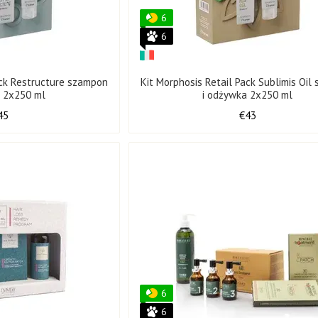
6
6
ack Restructure szampon
Kit Morphosis Retail Pack Sublimis Oil
a 2x250 ml
i odżywka 2x250 ml
45
€43
6
6