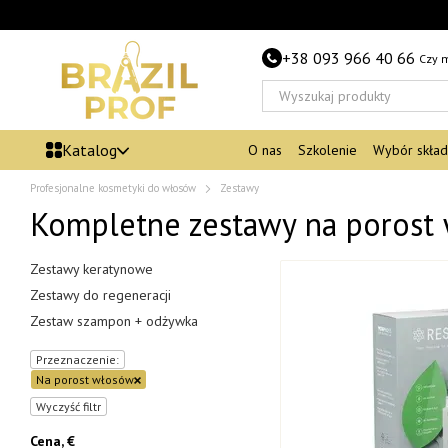
Przejdź do głównej treści
+38 093 966 40 66
Czy 
Katalog
O nas
Szkolenie
Wybór skła
Profesjonalne kosmetyki do włosów
Zestawy
Kompletne zestawy na porost
Zestawy keratynowe
Zestawy do regeneracji
Zestaw szampon + odżywka
Przeznaczenie:
Na porost włosów
Wyczyść filtr
Cena, €