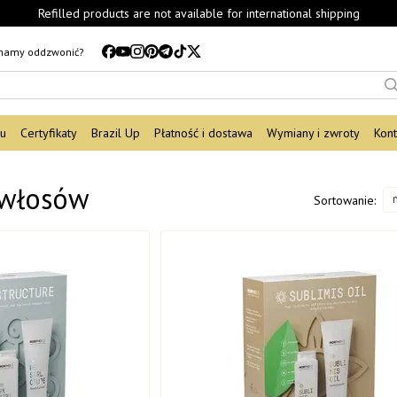
Refilled products are not available for international shipping
mamy oddzwonić?
du
Certyfikaty
Brazil Up
Płatność i dostawa
Wymiany i zwroty
Kont
 włosów
Sortowanie: