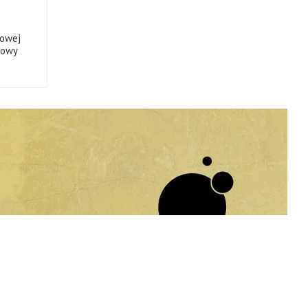
mowej
iowy