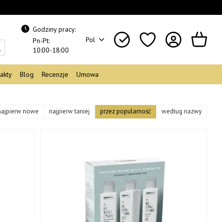
Godziny pracy:
Pol
Pn-Pt:
10:00-18:00
akty
Blog
Recenzje
Umowa
najpierw nowe
najpierw taniej
przez popularność
według nazwy