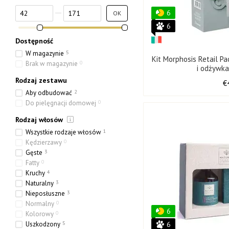
Od Cena, €
Do Cena, €
6
OK
6
Dostępność
W magazynie
5
Kit Morphosis Retail P
Brak w magazynie
0
i odżywk
Rodzaj zestawu
€
Aby odbudować
2
Do pielęgnacji domowej
0
Rodzaj włosów
Wszystkie rodzaje włosów
1
Kędzierzawy
0
Gęste
3
Fatty
0
Kruchy
4
Naturalny
3
Nieposłuszne
3
Normalny
0
6
Kolorowy
0
Uszkodzony
5
6