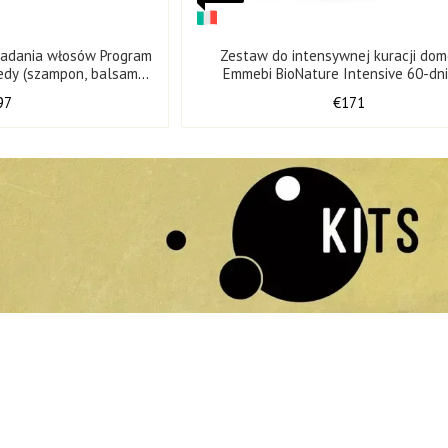
padania włosów Program
Zestaw do intensywnej kuracji do
edy (szampon, balsam i
Emmebi BioNature Intensive 60-dn
astrów)
97
€171