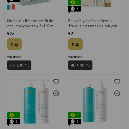
6
6
Morphosis Restructure Kit do
Beaver Hydro Repair Rescue
odbudowy włosów 3x100 ml
Travel Kit (szampon + odżywka),
60 ml + 40 ml
€83
€9
Kup
Kup
Wielkość
Wielkość
3 x 100 ml
40 + 60 ml
6
6
6
6