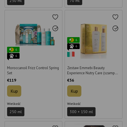
250 ml
70 ml
6
6
6
6
Moroccanoil Frizz Control Spring
Zestaw Emmebi Beauty
Set
Experience Nutry Care (szampon
+ krem) w pudełku
€119
€56
Kup
Kup
Wielkość
Wielkość
250 ml
300 + 150 ml