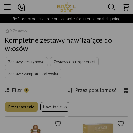
Refilled products are not available for international shipping
Zestawy
Kompletne zestawy nawilżające do
włosów
Zestawy keratynowe
Zestawy do regeneracji
Zestaw szampon + odżywka
Filtr
Przez popularność
1
Przeznaczenie
Nawilżanie