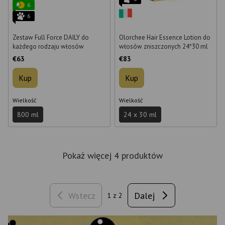
6
6
Zestaw Full Force DAILY do
Olorchee Hair Essence Lotion do
każdego rodzaju włosów
włosów zniszczonych 24*30 ml
€63
€83
Kup
Kup
Wielkość
Wielkość
800 ml
24 х 30 ml
Pokaż więcej 4 produktów
Wstecz
Dalej
1
z 2