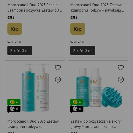
Moroccanoil Duo 2025 Repair
Moroccanoil Duo 2025 Zestaw
Szampon i odżywka Zestaw 500
szamponu i odżywki nawilżającej
ml
500 ml
€95
€95
Kup
Kup
Wielkość
Wielkość
2 x 500 ml
2 x 500 ml
6
6
6
6
Moroccanoil Duo 2025 Zestaw
Zestaw do oczyszczania skóry
szamponu i odżywki
głowy Moroccanoil Scalp
zwiększającej objętość 500 ml
Discovery