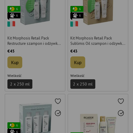
6
6
6
6
Kit Morphosis Retail Pack
Kit Morphosis Retail Pack
Restructure szampon i odżywka
Sublimis Oil szampon i odżywka
2x250 ml
2x250 ml
€45
€43
Kup
Kup
Wielkość
Wielkość
2 x 250 ml
2 x 250 ml
6
6