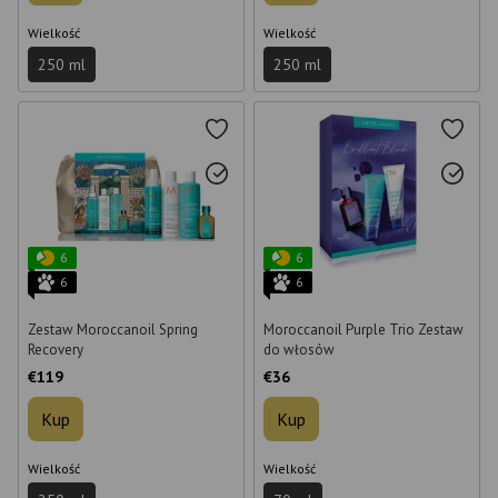
Wielkość
Wielkość
250 ml
250 ml
6
6
6
6
Zestaw Moroccanoil Spring
Moroccanoil Purple Trio Zestaw
Recovery
do włosów
€119
€36
Kup
Kup
Wielkość
Wielkość