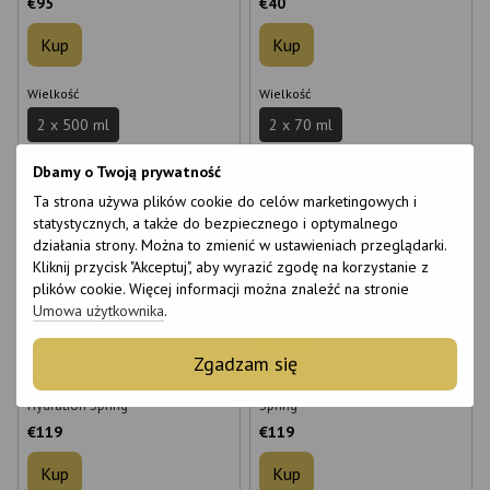
€95
€40
Kup
Kup
Wielkość
Wielkość
2 x 500 ml
2 x 70 ml
Dbamy o Twoją prywatność
Ta strona używa plików cookie do celów marketingowych i
statystycznych, a także do bezpiecznego i optymalnego
działania strony. Można to zmienić w ustawieniach przeglądarki.
Kliknij przycisk "Akceptuj", aby wyrazić zgodę na korzystanie z
plików cookie. Więcej informacji można znaleźć na stronie
Umowa użytkownika
.
6
6
6
6
Zgadzam się
Zestaw nawilżający Moroccanoil
Zestaw Moroccanoil Volume
Hydration Spring
Spring
€119
€119
Kup
Kup