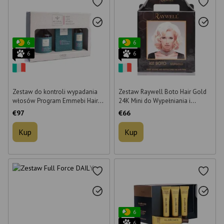
6
6
6
6
Zestaw do kontroli wypadania
Zestaw Raywell Boto Hair Gold
włosów Program Emmebi Hair
24K Mini do Wypełniania i
Loss Remedy (szampon, balsam i
Nawilżania
€97
€66
30 plastrów)
Kup
Kup
6
6