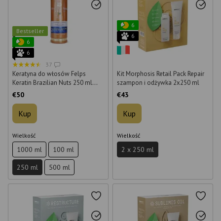
6
Bestseller
6
6
6
37
Keratyna do włosów Felps
Kit Morphosis Retail Pack Repair
Keratin Brazilian Nuts 250 ml
szampon i odżywka 2x250 ml
(krok 2)
€50
€43
Kup
Kup
Wielkość
Wielkość
1000 ml
100 ml
2 x 250 ml
250 ml
500 ml