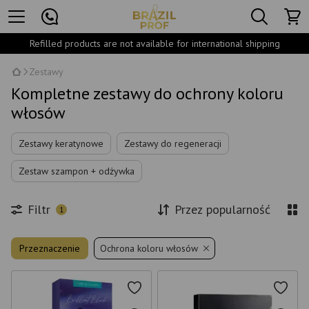
Refilled products are not available for international shipping
Zestawy
Kompletne zestawy do ochrony koloru
włosów
Zestawy keratynowe
Zestawy do regeneracji
Zestaw szampon + odżywka
Filtr
Przez popularność
1
Przeznaczenie
Ochrona koloru włosów