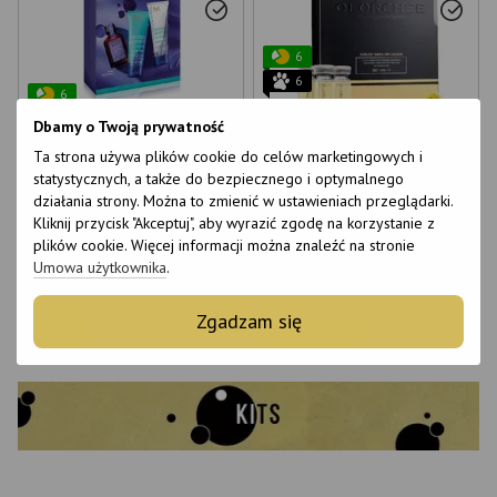
6
6
6
6
Dbamy o Twoją prywatność
Ta strona używa plików cookie do celów marketingowych i
Moroccanoil Purple Trio Zestaw
Olorchee Color Save Infusion do
statystycznych, a także do bezpiecznego i optymalnego
do włosów
zachowania koloru włosów
działania strony. Można to zmienić w ustawieniach przeglądarki.
farbowanych 10 * 10 ml
€36
€52
Kliknij przycisk "Akceptuj", aby wyrazić zgodę na korzystanie z
plików cookie. Więcej informacji można znaleźć na stronie
Kup
Kup
Umowa użytkownika
.
Wielkość
Wielkość
Zgadzam się
70 ml
10 x 10 ml