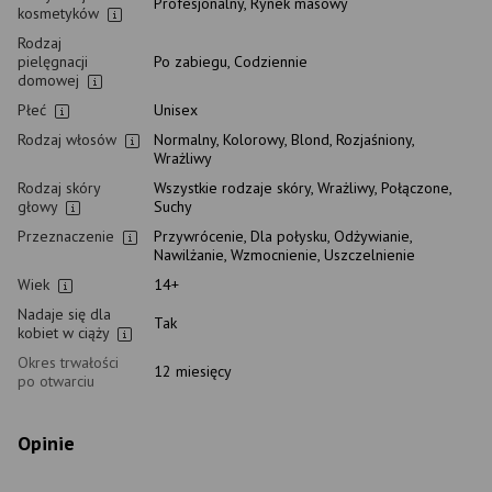
Profesjonalny, Rynek masowy
kosmetyków
Rodzaj
pielęgnacji
Po zabiegu, Codziennie
domowej
Płeć
Unisex
Rodzaj włosów
Normalny, Kolorowy, Blond, Rozjaśniony,
Wrażliwy
Rodzaj skóry
Wszystkie rodzaje skóry, Wrażliwy, Połączone,
głowy
Suchy
Przeznaczenie
Przywrócenie, Dla połysku, Odżywianie,
Nawilżanie, Wzmocnienie, Uszczelnienie
Wiek
14+
Nadaje się dla
Tak
kobiet w ciąży
Okres trwałości
12 miesięcy
po otwarciu
Opinie