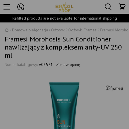
Refilled products are not available for international shipping
Domowa pielęgnacja
Odżywki
Odżywki Framesi
Framesi Morphos
Framesi Morphosis Sun Conditioner
nawilżający z kompleksem anty-UV 250
ml
Numer katalogowy:
A03571
Zostaw opinię