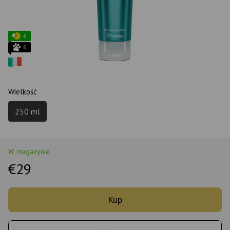
6
6
Wielkość
250 ml
W magazynie
€29
Kup