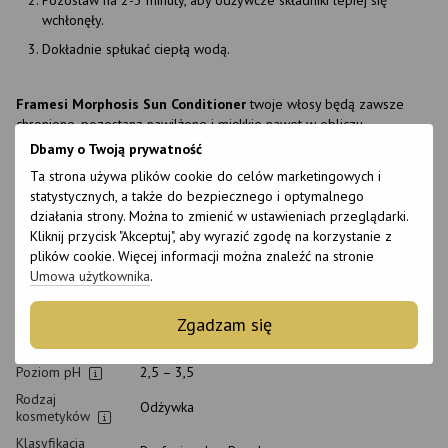
Pozostaw na 2-3 minuty, aby odżywcze składniki lepiej się
wchłonęły.
Dokładnie spłukać ciepłą wodą.
Framesi Morphosis Sun Conditioner
twoje włosy będą zawsze
chronione, pozostaną nawilżone i miękkie nawet w obliczu
agresywnej ekspozycji na słońce.
Dbamy o Twoją prywatność
Ta strona używa plików cookie do celów marketingowych i
Cechy
statystycznych, a także do bezpiecznego i optymalnego
działania strony. Można to zmienić w ustawieniach przeglądarki.
Kliknij przycisk "Akceptuj", aby wyrazić zgodę na korzystanie z
Marka
Framesi
plików cookie. Więcej informacji można znaleźć na stronie
Kraj produkcji
Włochy
Umowa użytkownika
.
Wielkość
250 ml
Stan produktu
Nowy
Zgadzam się
Opakowanie
Flakon
Poziom pH
2,5 – 3,5
Rodzaj
Odżywka
kosmetyków
Klasyfikacja