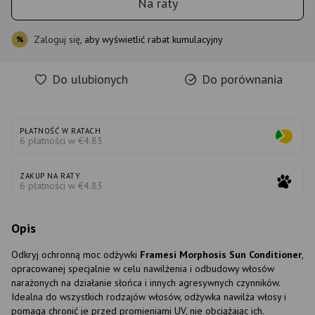
Na raty
Zaloguj się
, aby wyświetlić rabat kumulacyjny
%
Do ulubionych
Do porównania
PŁATNOŚĆ W RATACH
6 płatności w €4.83
ZAKUP NA RATY
6 płatności w €4.83
Opis
Odkryj ochronną moc odżywki
Framesi Morphosis Sun Conditioner
,
opracowanej specjalnie w celu nawilżenia i odbudowy włosów
narażonych na działanie słońca i innych agresywnych czynników.
Idealna do wszystkich rodzajów włosów, odżywka nawilża włosy i
pomaga chronić je przed promieniami UV, nie obciążając ich.