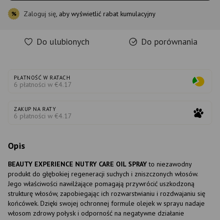
Zaloguj się
, aby wyświetlić rabat kumulacyjny
%
Do ulubionych
Do porównania
PŁATNOŚĆ W RATACH
6 płatności w €4.17
ZAKUP NA RATY
6 płatności w €4.17
Opis
BEAUTY EXPERIENCE NUTRY CARE OIL SPRAY
to niezawodny
produkt do głębokiej regeneracji suchych i zniszczonych włosów.
Jego właściwości nawilżające pomagają przywrócić uszkodzoną
strukturę włosów, zapobiegając ich rozwarstwianiu i rozdwajaniu się
końcówek. Dzięki swojej ochronnej formule olejek w sprayu nadaje
włosom zdrowy połysk i odporność na negatywne działanie