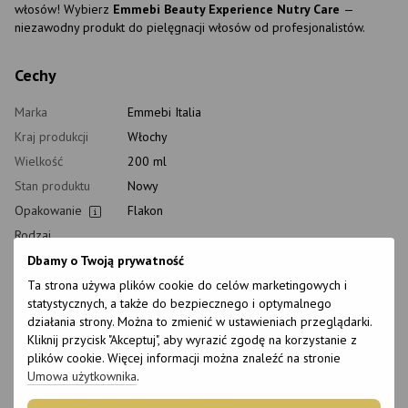
włosów! Wybierz
Emmebi Beauty Experience Nutry Care
—
niezawodny produkt do pielęgnacji włosów od profesjonalistów.
Cechy
Marka
Emmebi Italia
Kraj produkcji
Włochy
Wielkość
200 ml
Stan produktu
Nowy
Opakowanie
Flakon
Rodzaj
Olejek do włosów
kosmetyków
Dbamy o Twoją prywatność
Klasyfikacja
Profesjonalny
Ta strona używa plików cookie do celów marketingowych i
kosmetyków
statystycznych, a także do bezpiecznego i optymalnego
Rodzaj
działania strony. Można to zmienić w ustawieniach przeglądarki.
pielęgnacji
Po zabiegu
Kliknij przycisk "Akceptuj", aby wyrazić zgodę na korzystanie z
domowej
plików cookie. Więcej informacji można znaleźć na stronie
Czas stosowania
Uniwersalny
Umowa użytkownika
.
Rodzaj włosów
Uszkodzony, Suchy