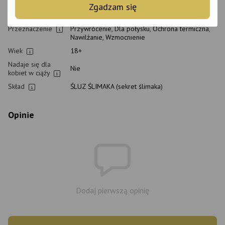
Zgadzam się
Rodzaj skóry
Wszystkie rodzaje skóry
głowy
Przeznaczenie
Przywrócenie, Dla połysku, Ochrona termiczna,
Nawilżanie, Wzmocnienie
Wiek
18+
Nadaje się dla
Nie
kobiet w ciąży
Skład
ŚLUZ ŚLIMAKA (sekret ślimaka)
Opinie
Dodaj pierwszą opinię