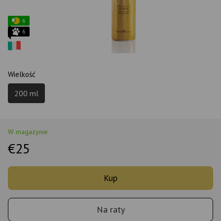
6
6
Wielkość
200 ml
W magazynie
€25
Kup
Na raty