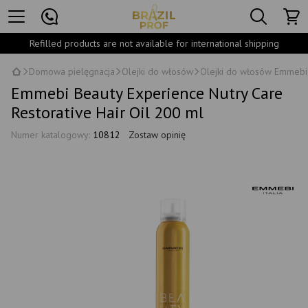
Refilled products are not available for international shipping
Domowa pielęgnacja
Olejki do włosów
Olejki do włosów Emmebi 
Emmebi Beauty Experience Nutry Care
Restorative Hair Oil 200 ml
Numer katalogowy:
10812
Zostaw opinię