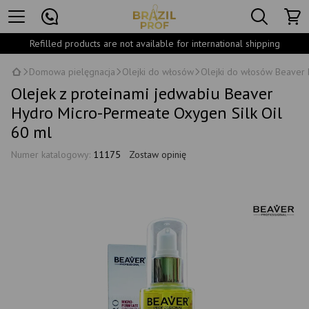
Refilled products are not available for international shipping
Domowa pielęgnacja
Olejki do włosów
Olejki do włosów Beaver 
Olejek z proteinami jedwabiu Beaver
Hydro Micro-Permeate Oxygen Silk Oil
60 ml
Numer katalogowy:
11175
Zostaw opinię