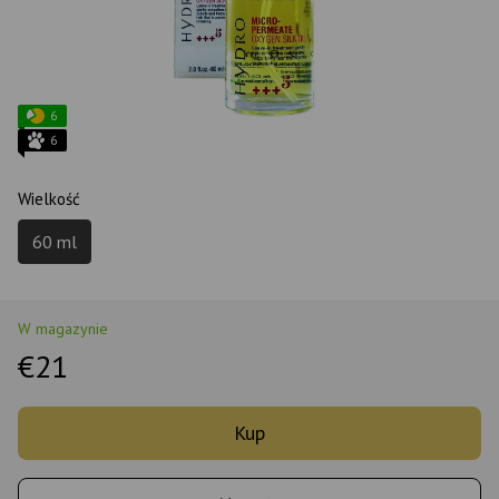
6
6
Wielkość
60 ml
W magazynie
€21
Kup