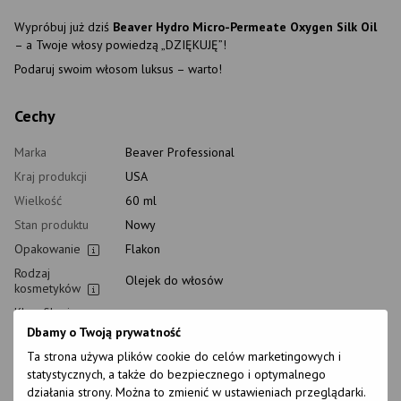
Wypróbuj już dziś
Beaver Hydro Micro-Permeate Oxygen Silk Oil
– a Twoje włosy powiedzą „DZIĘKUJĘ”!
Podaruj swoim włosom luksus – warto!
Cechy
Marka
Beaver Professional
Kraj produkcji
USA
Wielkość
60 ml
Stan produktu
Nowy
Opakowanie
Flakon
Rodzaj
Olejek do włosów
kosmetyków
Klasyfikacja
Profesjonalny
kosmetyków
Dbamy o Twoją prywatność
Rodzaj
Ta strona używa plików cookie do celów marketingowych i
pielęgnacji
Po zabiegu
statystycznych, a także do bezpiecznego i optymalnego
domowej
działania strony. Można to zmienić w ustawieniach przeglądarki.