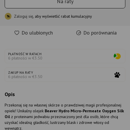
Na raty
Zaloguj się
, aby wyświetlić rabat kumulacyjny
%
Do ulubionych
Do porównania
PŁATNOŚĆ W RATACH
6 płatności w €3.50
ZAKUP NA RATY
6 płatności w €3.50
Opis
Przekonaj się na własnej skórze o prawdziwej magii profesjonalnej
opieki! Unikalny olejek
Beaver Hydro Micro-Permeate Oxygen Silk
Oil
z proteinami jedwabiu przeznaczony jest dla osób, które chcą
uzyskać idealną gładkość, lustrzany blask i zdrowe włosy od
wewnątrz.