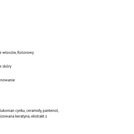
je włosów, Kolorowy
e skóry
onowanie
lukonian cynku, ceramidy, pantenol,
lizowana keratyna, ekstrakt z