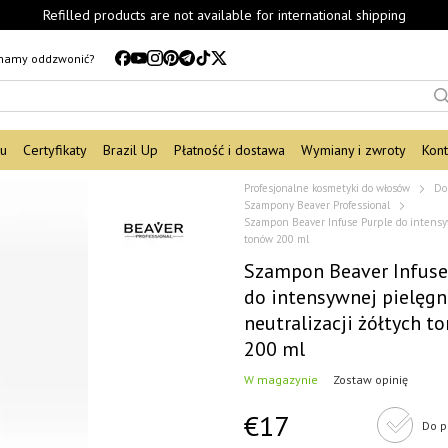
Refilled products are not available for international shipping
mamy oddzwonić?
du
Certyfikaty
Brazil Up
Płatność i dostawa
Wymiany i zwroty
Kont
Profesjonalne kosmetyki do włosów
Do
Szampony Beaver Professional
Szampon Beaver Infuse Purple do intensywn
tonów 200 ml
Szampon Beaver Infuse
do intensywnej pielęgna
neutralizacji żółtych t
200 ml
W magazynie
Zostaw opinię
€17
Do p