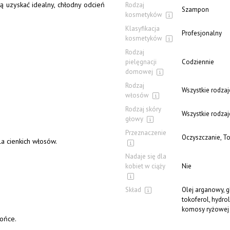
ą uzyskać idealny, chłodny odcień
Rodzaj
Szampon
kosmetyków
Klasyfikacja
Profesjonalny
kosmetyków
Rodzaj
pielęgnacji
Codziennie
domowej
Rodzaj
Wszystkie rodza
włosów
Rodzaj skóry
Wszystkie rodzaj
głowy
Przeznaczenie
Oczyszczanie, T
a cienkich włosów.
Nadaje się dla
kobiet w ciąży
Nie
Skład
Olej arganowy, g
tokoferol, hydro
komosy ryżowej
ońce.