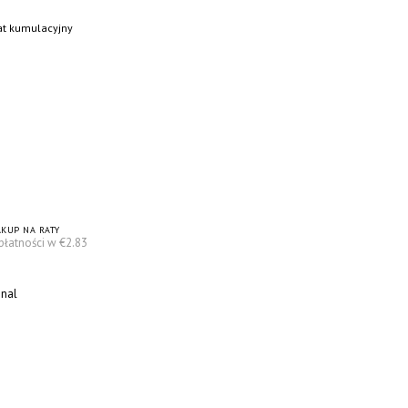
bat kumulacyjny
KUP NA RATY
płatności w €2.83
onal