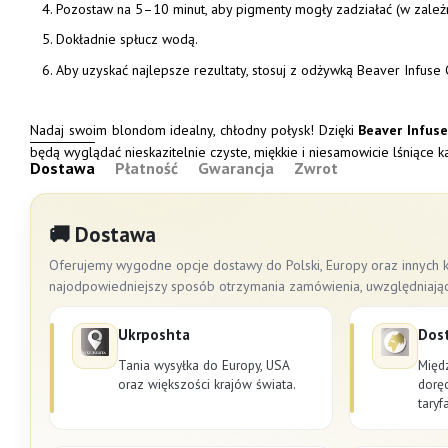
Pozostaw na 5–10 minut, aby pigmenty mogły zadziałać (w zależ
Dokładnie spłucz wodą.
Aby uzyskać najlepsze rezultaty, stosuj z odżywką Beaver Infuse 
Nadaj swoim blondom idealny, chłodny połysk! Dzięki
Beaver Infuse
będą wyglądać nieskazitelnie czyste, miękkie i niesamowicie lśniące 
Dostawa
Płatność
Gwarancja
Zwrot
🚚 Dostawa
Oferujemy wygodne opcje dostawy do Polski, Europy oraz innych k
najodpowiedniejszy sposób otrzymania zamówienia, uwzględniając cz
Ukrposhta
Dos
Tania wysyłka do Europy, USA
Międ
oraz większości krajów świata.
dorę
taryf