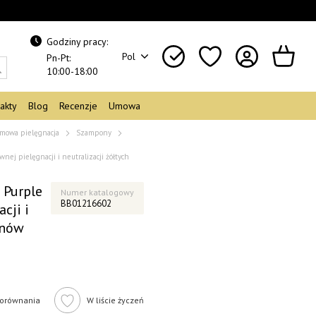
Godziny pracy:
Pol
Pn-Pt:
10:00-18:00
akty
Blog
Recenzje
Umowa
mowa pielęgnacja
Szampony
ej pielęgnacji i neutralizacji żółtych
 Purple
Numer katalogowy
BB01216602
cji i
onów
orównania
W liście życzeń