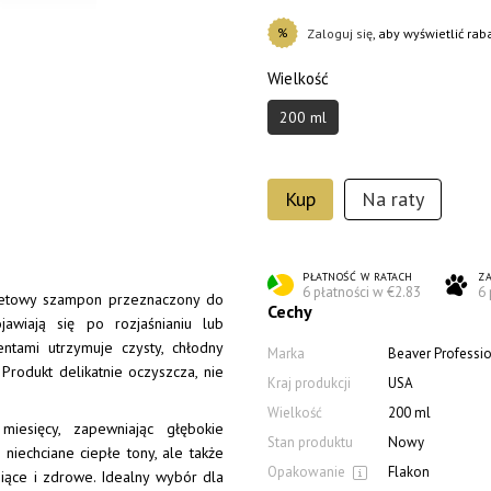
%
Zaloguj się
, aby wyświetlić ra
Wielkość
200 ml
Kup
Na raty
PŁATNOŚĆ W RATACH
ZA
6 płatności w €2.83
6 
oletowy szampon przeznaczony do
Cechy
ojawiają się po rozjaśnianiu lub
ntami utrzymuje czysty, chłodny
Marka
Beaver Professi
Produkt delikatnie oczyszcza, nie
Kraj produkcji
USA
Wielkość
200 ml
iesięcy, zapewniając głębokie
Stan produktu
Nowy
niechciane ciepłe tony, ale także
Opakowanie
Flakon
niące i zdrowe. Idealny wybór dla