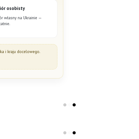
ór osobisty
ór własny na Ukrainie —
atnie.
a i kraju docelowego.