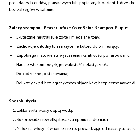
posiadaczy blondów, platynowych lub popielatych odcieni, którzy chc
bez zabiegów w salonie.
Zalety szamponu Beaver Infuse Color Shine Shampoo-Purple:
Skutecznie neutralizuje żółte i miedziane tony;
Zachowuje chłodny ton i nasycenie koloru do 3 miesięcy;
Zapobiega matowieniu, wysuszeniu i łamliwości po farbowaniu;
Nadaje włosom połysk, jedwabistość i elastyczność;
Do codziennego stosowania;
Delikatny skład bez agresywnych składników, bezpieczny nawet dl
Sposób użycia:
Lekko zwilż włosy ciepłą wodą.
Rozprowadź niewielką ilość szamponu na dłoniach.
Nałóż na włosy, równomiernie rozprowadzając od nasady aż po k