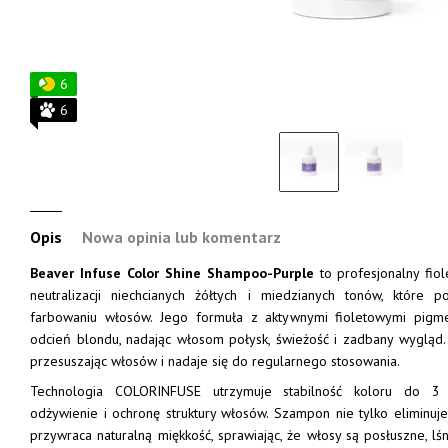
6
6
Opis
Nowa opinia lub komentarz
Beaver Infuse Color Shine Shampoo-Purple
to profesjonalny fi
neutralizacji niechcianych żółtych i miedzianych tonów, które p
farbowaniu włosów. Jego formuła z aktywnymi fioletowymi pigme
odcień blondu, nadając włosom połysk, świeżość i zadbany wygląd. 
przesuszając włosów i nadaje się do regularnego stosowania.
Technologia COLORINFUSE utrzymuje stabilność koloru do 3 m
odżywienie i ochronę struktury włosów. Szampon nie tylko eliminuje 
przywraca naturalną miękkość, sprawiając, że włosy są posłuszne, lś