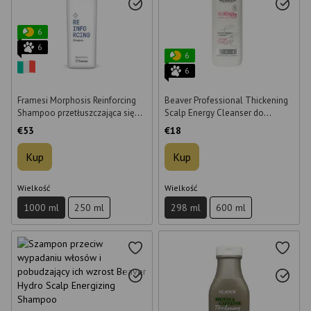
6
6
6
6
Framesi Morphosis Reinforcing
Beaver Professional Thickening
Shampoo przetłuszczająca się
Scalp Energy Cleanser do
skóra głowy 1 L
zagęszczania włosów i
€53
€18
zapobiegania ich wypadaniu 298
ml
Kup
Kup
Wielkość
Wielkość
1000 ml
250 ml
298 ml
600 ml