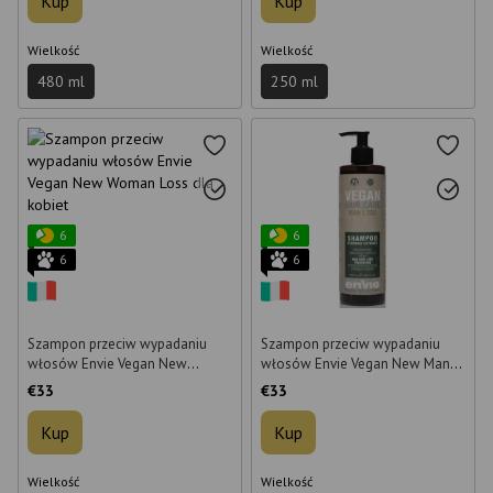
Kup
Kup
Wielkość
Wielkość
480 ml
250 ml
6
6
6
6
Szampon przeciw wypadaniu
Szampon przeciw wypadaniu
włosów Envie Vegan New
włosów Envie Vegan New Man
Woman Loss dla kobiet 500 ml
Loss dla mężczyzn 500 ml
€33
€33
Kup
Kup
Wielkość
Wielkość