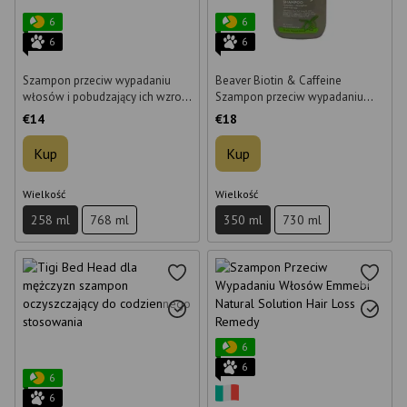
6
6
6
6
Szampon przeciw wypadaniu
Beaver Biotin & Caffeine
włosów i pobudzający ich wzrost
Szampon przeciw wypadaniu
Beaver Hydro Scalp Energizing
włosów 350 ml
€14
€18
Shampoo 258 ml
Kup
Kup
Wielkość
Wielkość
258 ml
768 ml
350 ml
730 ml
6
6
6
6