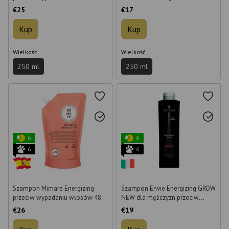
przeciw wypadaniu włosów 250
tłustej skóry głowy 250 ml
€25
€17
ml
Kup
Kup
Wielkość
Wielkość
250 ml
250 ml
6
6
6
6
Szampon Mimare Energizing
Szampon Envie Energizing GROW
przeciw wypadaniu włosów 480
NEW dla mężczyzn przeciw
ml
wypadaniu włosów 250 ml
€26
€19