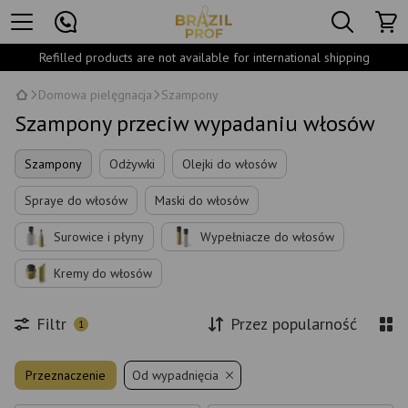
Refilled products are not available for international shipping
Domowa pielęgnacja
Szampony
Szampony przeciw wypadaniu włosów
Szampony
Odżywki
Olejki do włosów
Spraye do włosów
Maski do włosów
Surowice i płyny
Wypełniacze do włosów
Kremy do włosów
Filtr
Przez popularność
1
Przeznaczenie
Od wypadnięcia