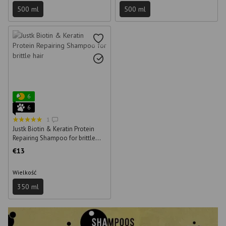
500 ml
500 ml
6
6
1
Justk Biotin & Keratin Protein
Repairing Shampoo for brittle
hair 350 ml
€13
Wielkość
350 ml