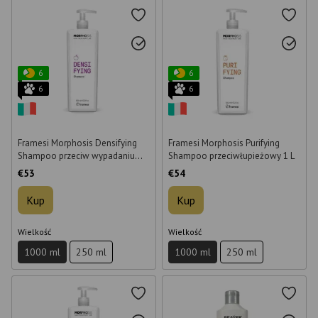
6
6
6
6
Framesi Morphosis Densifying
Framesi Morphosis Purifying
Shampoo przeciw wypadaniu
Shampoo przeciwłupieżowy 1 L
włosów 1 L
€53
€54
Kup
Kup
Wielkość
Wielkość
1000 ml
250 ml
1000 ml
250 ml