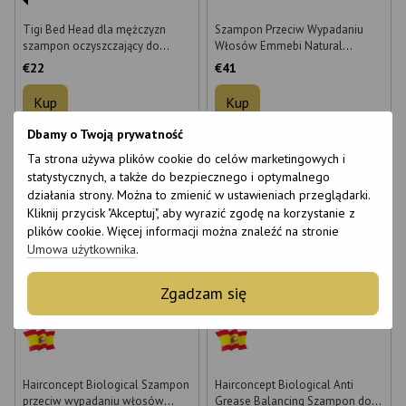
Tigi Bed Head dla mężczyzn
Szampon Przeciw Wypadaniu
szampon oczyszczający do
Włosów Emmebi Natural
codziennego stosowania 250 ml
Solution Hair Loss Remedy 1000
€22
€41
ml
Kup
Kup
Dbamy o Twoją prywatność
Wielkość
Wielkość
Ta strona używa plików cookie do celów marketingowych i
250 ml
750 ml
1000 ml
250 ml
statystycznych, a także do bezpiecznego i optymalnego
działania strony. Można to zmienić w ustawieniach przeglądarki.
Kliknij przycisk "Akceptuj", aby wyrazić zgodę na korzystanie z
plików cookie. Więcej informacji można znaleźć na stronie
Umowa użytkownika
.
Zgadzam się
6
6
6
6
Hairconcept Biological Szampon
Hairconcept Biological Anti
przeciw wypadaniu włosów
Grease Balancing Szampon do