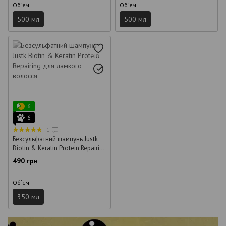
Об`єм
Об`єм
500 мл
500 мл
6
6
1
Безсульфатний шампунь Justk
Biotin & Keratin Protein Repairing
для ламкого волосся 350 мл
490 грн
Об`єм
350 мл