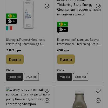
6
6
6
6
Шампунь Framesi Morphosis
Енергетичний шампунь Beaver
Reinforcing Shampoo для
Professional Thickening Scalp
жирної шкіри голови 1 л
Energy Cleanser для густоти та
2 021 грн
690 грн
проти випадіння волосся 298
мл
Купити
Купити
Об`єм
Об`єм
1000 мл
250 мл
298 мл
600 мл