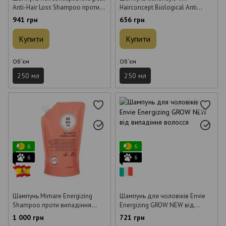
Anti-Hair Loss Shampoo проти
Hairconcept Biological Anti
випадіння волосся 250 мл
Grease для жирної шкіри
941 грн
656 грн
голови 250 мл
Купити
Купити
Об`єм
Об`єм
250 мл
250 мл
6
6
6
6
Шампунь Mimare Energizing
Шампунь для чоловіків Envie
Shampoo проти випадіння
Energizing GROW NEW від
волосся 480 мл
випадіння волосся 250 мл
1 000 грн
721 грн