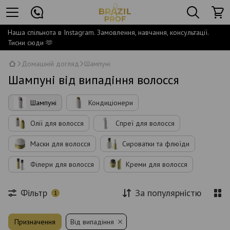
Наша спільнота в Instagram. Замовлення, навчання, консультації.
Тисни сюди 🫶
Домашній догляд
Шампуні
Шампуні від випадіння волосся
Шампуні
Кондиціонери
Олії для волосся
Спреї для волосся
Маски для волосся
Сироватки та флюїди
Філери для волосся
Креми для волосся
Фільтр
За популярністю
1
Призначення
Від випадіння