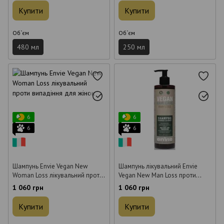
Купити
Купити
Об`єм
Об`єм
480 мл
250 мл
6
6
6
6
Шампунь Envie Vegan New
Шампунь лікувальний Envie
Woman Loss лікувальний проти
Vegan New Man Loss проти
випадіння для жінок 500 мл
випадіння для чоловіків 500
1 060 грн
1 060 грн
мл
Купити
Купити