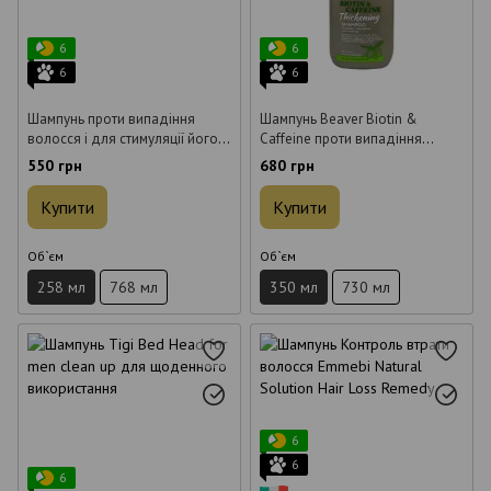
6
6
6
6
Шампунь проти випадіння
Шампунь Beaver Biotin &
волосся і для стимуляції його
Caffeine проти випадіння
росту Beaver Hydro Scalp
волосся 350 мл
550 грн
680 грн
Energizing Shampoo 258 мл
Купити
Купити
Об`єм
Об`єм
258 мл
768 мл
350 мл
730 мл
6
6
6