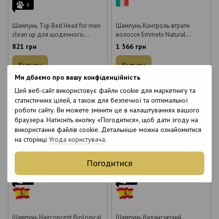
6
Шампунь Tigi Bed Head for men
Шампунь Контроль втрати
clean up для щоденного
волосся Emmebi Natural
використання 250 мл
Solution Hair Loss Remedy 1000
821 грн
1 566 грн
мл
Купити
Купити
Ми дбаємо про вашу конфіденційність
Об`єм
Об`єм
Цей веб-сайт використовує файли cookie для маркетингу та
статистичних цілей, а також для безпечної та оптимальної
250 мл
750 мл
1000 мл
250 мл
роботи сайту. Ви можете змінити це в налаштуваннях вашого
браузера. Натисніть кнопку «Погодитися», щоб дати згоду на
використання файлів cookie. Детальніше можна ознайомитися
на сторінці
Угода користувача
.
Погодитися
6
6
6
6
Шампунь Hairconcept Biological
Шампунь балансуючий