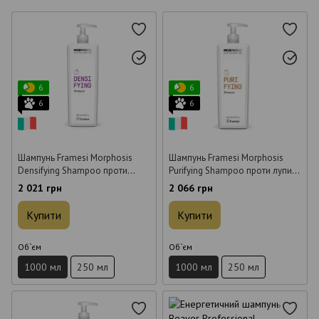
6
6
6
6
Шампунь Framesi Morphosis
Шампунь Framesi Morphosis
Densifying Shampoo проти
Purifying Shampoo проти лупи 1
випадіння волосся 1 л
л
2 021 грн
2 066 грн
Купити
Купити
Об`єм
Об`єм
1000 мл
250 мл
1000 мл
250 мл