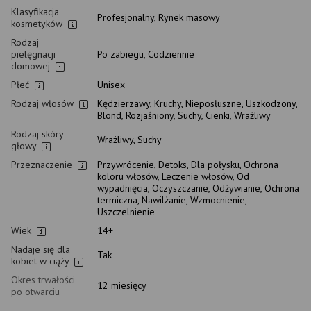
Klasyfikacja
Profesjonalny, Rynek masowy
kosmetyków
Rodzaj
pielęgnacji
Po zabiegu, Codziennie
domowej
Płeć
Unisex
Rodzaj włosów
Kędzierzawy, Kruchy, Nieposłuszne, Uszkodzony,
Blond, Rozjaśniony, Suchy, Cienki, Wrażliwy
Rodzaj skóry
Wrażliwy, Suchy
głowy
Przeznaczenie
Przywrócenie, Detoks, Dla połysku, Ochrona
koloru włosów, Leczenie włosów, Od
wypadnięcia, Oczyszczanie, Odżywianie, Ochrona
termiczna, Nawilżanie, Wzmocnienie,
Uszczelnienie
Wiek
14+
Nadaje się dla
Tak
kobiet w ciąży
Okres trwałości
12 miesięcy
po otwarciu