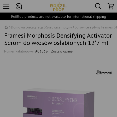
Refilled products are not available for international shipping
Domowa pielęgnacja
Surowice i płyny
Surowice i płyny Framesi
Framesi Morphosis Densifying Activator
Serum do włosów osłabionych 12*7 ml
Numer katalogowy:
A03538
Zostaw opinię