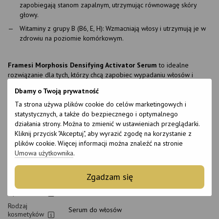
zapobiegają stanom zapalnym, utrzymując równowagę skóry
głowy.
Witaminy z grupy B (B6, E, H): Wzmacniają włosy i utrzymują je w
zdrowiu na poziomie komórkowym.
Framesi Morphosis Densifying Activator Serum
to idealne
rozwiązanie dla tych, którzy chcą zapobiec wypadaniu włosów i
poprawić ich jakość, zapewniając kompleksową pielęgnację skóry
Dbamy o Twoją prywatność
głowy.
Ta strona używa plików cookie do celów marketingowych i
statystycznych, a także do bezpiecznego i optymalnego
Cechy
działania strony. Można to zmienić w ustawieniach przeglądarki.
Kliknij przycisk "Akceptuj", aby wyrazić zgodę na korzystanie z
Marka
Framesi
plików cookie. Więcej informacji można znaleźć na stronie
Umowa użytkownika
.
Kraj produkcji
Włochy
Wielkość
12 x 7 ml
Zgadzam się
Stan produktu
Nowy
Opakowanie
Flakon
Rodzaj
Serum do włosów
kosmetyków