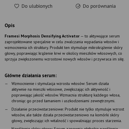
Do ulubionych
Do porównania
Opis
Framesi Morphosis Densifying Activator
— to aktywujące serum
zaprojektowane specjalnie w celu zwalczania wypadania włosów i
wzmocnienia ich struktury. Produkt ten stymuluje mikrokrążenie skóry
głowy, poprawiając krążenie krwi w okolicy mieszków włosowych, co
sprzyja zwiększonemu wzrostowi nowych włosów i przywraca im siłę.
Główne działania serum:
Wzmocnienie i stymulacja wzrostu włosów: Serum działa
aktywnie na mieszki włosowe, zwiększając ich aktywność i
poprawiając jakość włosów. Wzmacnia strukturę każdego włosa,
chroniąc go przed łamaniem i uszkodzeniami zewnętrznymi.
Działanie przeciwstarzeniowe: Produkt nie tylko stymuluje wzrost
włosów, ale także działa przeciwstarzeniowo na komórki skóry
głowy, zwiększając ich witalność i spowalniając proces starzenia.
Nawilżenie skóry głowy: Serum zapewnia głębokie nawilżenie,