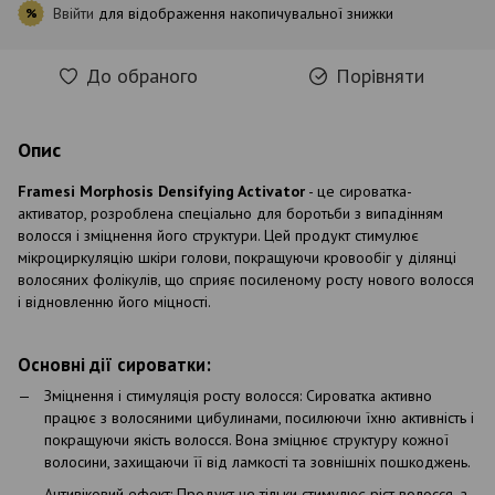
Ввійти
для відображення накопичувальної знижки
%
До обраного
Порівняти
Опис
Framesi Morphosis Densifying Activator
- це сироватка-
активатор, розроблена спеціально для боротьби з випадінням
волосся і зміцнення його структури. Цей продукт стимулює
мікроциркуляцію шкіри голови, покращуючи кровообіг у ділянці
волосяних фолікулів, що сприяє посиленому росту нового волосся
і відновленню його міцності.
Основні дії сироватки:
Зміцнення і стимуляція росту волосся: Сироватка активно
працює з волосяними цибулинами, посилюючи їхню активність і
покращуючи якість волосся. Вона зміцнює структуру кожної
волосини, захищаючи її від ламкості та зовнішніх пошкоджень.
Антивіковий ефект: Продукт не тільки стимулює ріст волосся, а