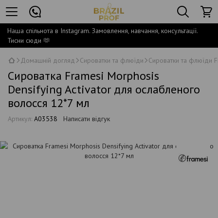
Наша спільнота в Instagram. Замовлення, навчання, консультації.
Тисни сюди 🫶
Домашній догляд
Сироватки та флюїди
Сироватки та флюїди F
Сироватка Framesi Morphosis
Densifying Activator для ослабленого
волосся 12*7 мл
Артикул:
A03538
Написати відгук