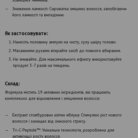
Зниження ламкості: Сироватка зміцнює волосся, запобігаючи
його ламкості та випадінню.
Як застосовувати:
Нанесіть половину ампули на чисту, суху шкіру голови.
Масажними рухами втирайте засіб до повного вбирання.
Не змивайте. Для максимального ефекту використовуйте
продукт 3-7 разів на тиждень.
Склад:
Формула містить 19 активних інгредієнтів, які працюють
комплексно для відновлення і зміцнення волосся:
Екстракт стовбурових клітин яблука: Стимулює ріст нового
волосся і захищає від окисного стресу.
Tri-C-Peptide™: Унікальна технологія, розроблена для
активізації росту волосся.