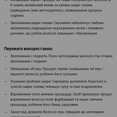
й чинить антивіковий вплив на клітини шкіри голови,
підвищуючи їхню життєздатність і сповільнюючи процеси
старіння.
Зволоження шкіри голови: Сироватка забезпечує глибоке
зволоження, покращуючи надходження кисню і поживних
речовин, що робить волосся сильнішим і блискучішим.
Переваги використання:
Зволоження і гладкість: Після застосування волосся стає м'яким,
зволоженим і гладким.
Збільшення об'єму: Продукт сприяє поліпшенню об'єму і
пишності волосся, роблячи його густішим.
Усунення проблем шкіри: Сироватка допомагає боротися із
сухістю шкіри голови, зменшує лупу та інші подразнення.
Відновлення після хімічних процедур: Засіб прискорює процес
відновлення волосся після фарбування та інших хімічних
процедур, роблячи його більш здоровим.
Захист від довкілля: Волосся стає стійкішим до негативних
зовнішніх чинників.