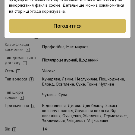
Італія
виробництва
використання файлів cookie. Детальніше можна ознайомитися
на сторінці
Угода користувача
.
Об`єм
12 x 7 мл
Стан товару
Новий
Погодитися
Упаковка
Флакон
Вид косметики
Сироватка для волосся
Класифікація
Професійна, Мас-маркет
косметики
Тип домашнього
Післяпроцедурний, Щоденний
догляду
Стать
Унісекс
Тип волосся
Кучеряве, Ламке, Неслухняне, Пошкоджене,
Блонд, Освітлене, Сухе, Тонке, Чутливе
Тип шкіри
Чутлива, Суха
голови
Призначення
Відновлення, Детокс, Для блиску, Захист
кольору волосся, Лікування волосся, Від
випадіння, Очищення, Живлення, Термозахист,
Зволоження, Зміцнення, Ущільнення
Вік
14+