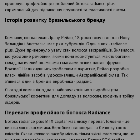
пропонує професійно розроблений ботокс radiance plus,
спрямований для підвищення пружності та еластичності пасом.
Історія розвитку бразильського бренду
Компанія, що належить Ірану Рейло, 18 років тому відвідав Нову
Зеландію і Австралію, має ряд субрендів. Один з них - radiance
plus. Дуже привернуло увагу стан волосся австралійців. Виявилося,
що уходовие речовини, якими вони користуються, мають багатий
склад, насичений вітамінами і маслами різних плодів фруктів
Бразилії. Надихнувшись зробленим відкриттям, Рейло розробив
власні лінійки засобів, удосконаливши Австралійський склад. Так
з'явився один з брендів виробника - радіанс.
Сьогодні компанія-одна з найпопулярніших з виробництва
бразильської косметики для догляду за волоссям, входить в трійку
лідерів.
Переваги професійного ботокса Radiance
Ботокс radiance plus BTX capilar має низку переваг. Головне - це
висока якість косметики. Виробник відповідає за безпеку своїх
клієнтів. Склад кожного засобу містить тільки якісні елементи, що не