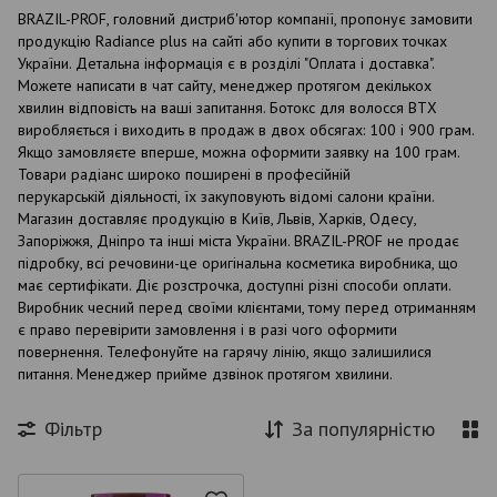
BRAZIL-PROF, головний дистриб'ютор компанії, пропонує замовити
продукцію Radiance plus на сайті або купити в торгових точках
України. Детальна інформація є в розділі "Оплата і доставка".
Можете написати в чат сайту, менеджер протягом декількох
хвилин відповість на ваші запитання. Ботокс для волосся BTX
виробляється і виходить в продаж в двох обсягах: 100 і 900 грам.
Якщо замовляєте вперше, можна оформити заявку на 100 грам.
Товари радіанс широко поширені в професійній
перукарській діяльності, їх закуповують відомі салони країни.
Магазин доставляє продукцію в Київ, Львів, Харків, Одесу,
Запоріжжя, Дніпро та інші міста України. BRAZIL-PROF не продає
підробку, всі речовини-це оригінальна косметика виробника, що
має сертифікати. Діє розстрочка, доступні різні способи оплати.
Виробник чесний перед своїми клієнтами, тому перед отриманням
є право перевірити замовлення і в разі чого оформити
повернення. Телефонуйте на гарячу лінію, якщо залишилися
питання. Менеджер прийме дзвінок протягом хвилини.
Фільтр
За популярністю