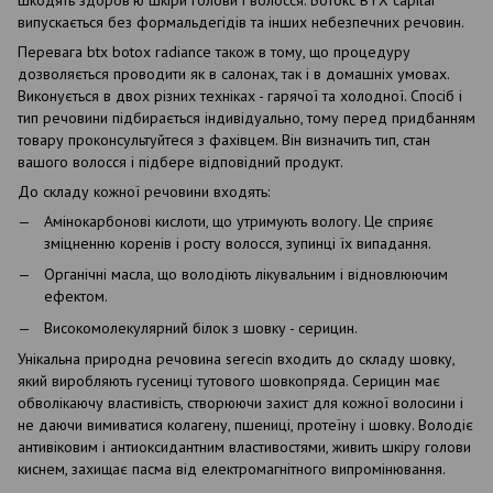
шкодять здоров'ю шкіри голови і волосся. Ботокс BTX capilar
випускається без формальдегідів та інших небезпечних речовин.
Перевага btx botox radiance також в тому, що процедуру
дозволяється проводити як в салонах, так і в домашніх умовах.
Виконується в двох різних техніках - гарячої та холодної. Спосіб і
тип речовини підбирається індивідуально, тому перед придбанням
товару проконсультуйтеся з фахівцем. Він визначить тип, стан
вашого волосся і підбере відповідний продукт.
До складу кожної речовини входять:
Амінокарбонові кислоти, що утримують вологу. Це сприяє
зміцненню коренів і росту волосся, зупинці їх випадання.
Органічні масла, що володіють лікувальним і відновлюючим
ефектом.
Високомолекулярний білок з шовку - серицин.
Унікальна природна речовина serecin входить до складу шовку,
який виробляють гусениці тутового шовкопряда. Серицин має
обволікаючу властивість, створюючи захист для кожної волосини і
не даючи вимиватися колагену, пшениці, протеїну і шовку. Володіє
антивіковим і антиоксидантним властивостями, живить шкіру голови
киснем, захищає пасма від електромагнітного випромінювання.