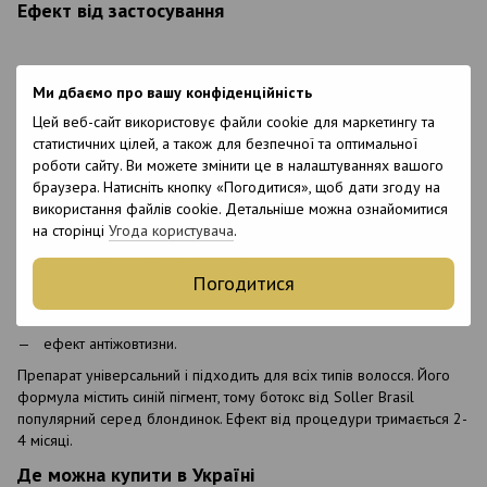
Ефект від застосування
Ботокс BTX capilar radiance plus користується великою
Ми дбаємо про вашу конфіденційність
популярністю. Він дає хороший ефект вже з першого
застосування. У речовині є активна формула Essential Complex,
Цей веб-сайт використовує файли cookie для маркетингу та
збагачена комплексом вітамінів: омега, масла макадамії, пре-
статистичних цілей, а також для безпечної та оптимальної
цераміди. Процедура дає наступний результат:
роботи сайту. Ви можете змінити це в налаштуваннях вашого
браузера. Натисніть кнопку «Погодитися», щоб дати згоду на
позбавлення від пухнастості;
використання файлів cookie. Детальніше можна ознайомитися
пружність, здоровий блиск волосся;
на сторінці
Угода користувача
.
реконструкція кутикули пасом;
Погодитися
омолоджуючий ефект;
запобігання ранньому старінню;
ефект антіжовтизни.
Препарат універсальний і підходить для всіх типів волосся. Його
формула містить синій пігмент, тому ботокс від Soller Brasil
популярний серед блондинок. Ефект від процедури тримається 2-
4 місяці.
Де можна купити в Україні