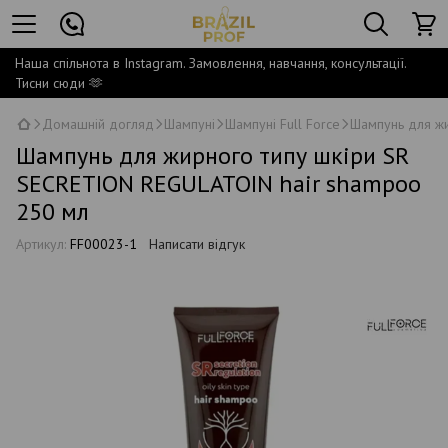
Наша спільнота в Instagram. Замовлення, навчання, консультації.
Тисни сюди 🫶
Домашній догляд
Шампуні
Шампуні Full Force
Шампунь для жи
Шампунь для жирного типу шкіри SR
SECRETION REGULATOIN hair shampoo
250 мл
Артикул:
FF00023-1
Написати відгук