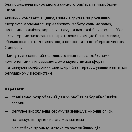
без порушення природного захисного бар’єра та мікробіому
шкіри.
Активний комплекс із цинку, вітамінів групи B та рослинних
екстрактів допомагає нормалізувати роботу сальних залоз,
зменшити надмірну жирність і відчуття важкості біля коренів. Уже
після перших застосувань шкіра голови виглядає більш свіжою,
збалансованою та доглянутою, а волосся довше зберігає чистоту
й легкість.
Шампунь доповнений ефірними оліями та заспокійливими
компонентами, які освіжають, зменшують дискомфорт і
підтримують комфортний стан шкіри без пересушування навіть при
регулярному використанні.
Переваги:
спеціально розроблений для жирної та себорейної шкіри
голови
регулює вироблення себуму та зменшує жирний блиск
подовжує відчуття чистоти між миттями
має себоконтрольну, детокс- та заспокійливу дію