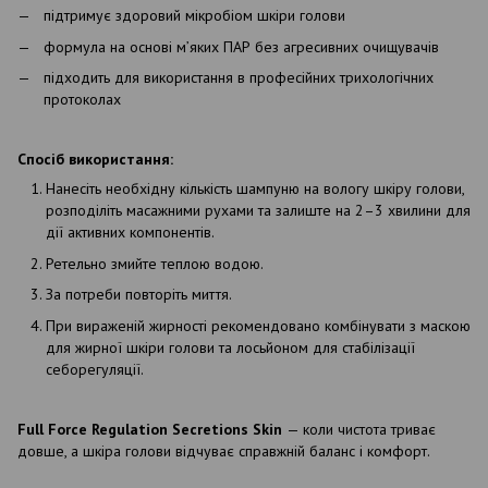
підтримує здоровий мікробіом шкіри голови
формула на основі м’яких ПАР без агресивних очищувачів
підходить для використання в професійних трихологічних
протоколах
Спосіб використання:
Нанесіть необхідну кількість шампуню на вологу шкіру голови,
розподіліть масажними рухами та залиште на 2–3 хвилини для
дії активних компонентів.
Ретельно змийте теплою водою.
За потреби повторіть миття.
При вираженій жирності рекомендовано комбінувати з маскою
для жирної шкіри голови та лосьйоном для стабілізації
себорегуляції.
Full Force Regulation Secretions Skin
— коли чистота триває
довше, а шкіра голови відчуває справжній баланс і комфорт.