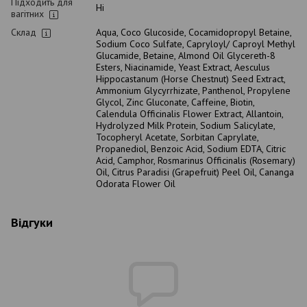
Підходить для
Ні
вагітних
Склад
Aqua, Coco Glucoside, Cocamidopropyl Betaine,
Sodium Coco Sulfate, Capryloyl/ Caproyl Methyl
Glucamide, Betaine, Almond Oil Glycereth-8
Esters, Niacinamide, Yeast Extract, Aesculus
Hippocastanum (Horse Chestnut) Seed Extract,
Ammonium Glycyrrhizate, Panthenol, Propylene
Glycol, Zinc Gluconate, Caffeine, Biotin,
Calendula Officinalis Flower Extract, Allantoin,
Hydrolyzed Milk Protein, Sodium Salicylate,
Tocopheryl Acetate, Sorbitan Caprylate,
Propanediol, Benzoic Acid, Sodium EDTA, Citric
Acid, Camphor, Rosmarinus Officinalis (Rosemary)
Oil, Citrus Paradisi (Grapefruit) Peel Oil, Cananga
Odorata Flower Oil
Відгуки