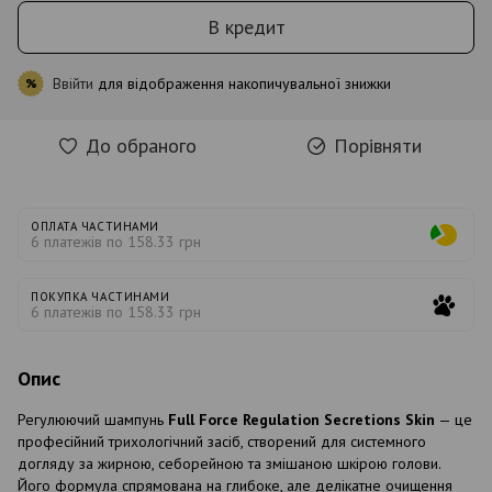
В кредит
Ввійти
для відображення накопичувальної знижки
%
До обраного
Порівняти
ОПЛАТА ЧАСТИНАМИ
6 платежів по 158.33 грн
ПОКУПКА ЧАСТИНАМИ
6 платежів по 158.33 грн
Опис
Регулюючий шампунь
Full Force Regulation Secretions Skin
— це
професійний трихологічний засіб, створений для системного
догляду за жирною, себорейною та змішаною шкірою голови.
Його формула спрямована на глибоке, але делікатне очищення