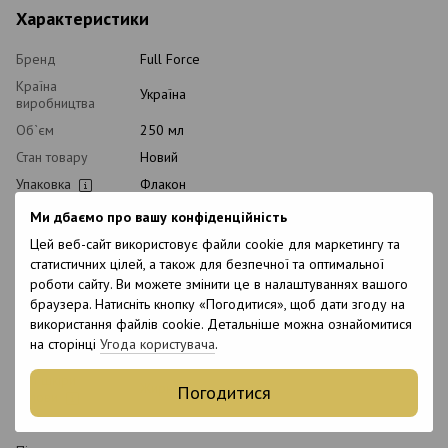
Характеристики
Бренд
Full Force
Країна
Україна
виробництва
Об`єм
250 мл
Стан товару
Новий
Упаковка
Флакон
Рівень pH
5.5-6
Ми дбаємо про вашу конфіденційність
Вид косметики
Шампунь
Цей веб-сайт використовує файли cookie для маркетингу та
статистичних цілей, а також для безпечної та оптимальної
Класифікація
Професійна
косметики
роботи сайту. Ви можете змінити це в налаштуваннях вашого
браузера. Натисніть кнопку «Погодитися», щоб дати згоду на
Тип домашнього
Щоденний, Лікувальний
використання файлів cookie. Детальніше можна ознайомитися
догляду
на сторінці
Угода користувача
.
Тип волосся
Жирне, Пошкоджене
Тип шкіри
Жирна
Погодитися
голови
Призначення
Відновлення, Від лупи, Очищення