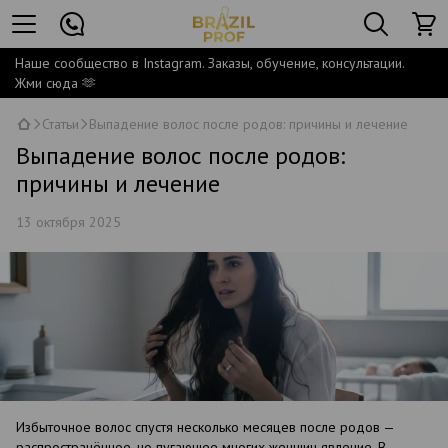
Наше сообщество в Instagram. Заказы, обучение, консультации.
Жми сюда 🫶
Статьи
Выпадение волос после родов: причины и лечение
Выпадение волос после родов:
причины и лечение
13 октября 2025
Избыточное волос спустя несколько месяцев после родов —
распространённое, но пугающее многих женщин явление. В