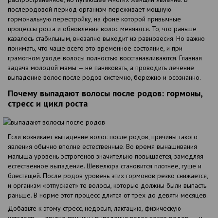
послеродовой период организм переживает мощную
гормональную перестройку, на фоне которой привычные
процессы роста и обновления волос меняются. То, что раньше
казалось стабильным, внезапно выходит из равновесия. Но важно
понимать, что чаще всего это временное состояние, и при
грамотном уходе волосы полностью восстанавливаются. Главная
задача молодой мамы — не паниковать, а проводить лечение
выпадение волос после родов системно, бережно и осознанно.
Почему выпадают волосы после родов: гормоны,
стресс и цикл роста
Если возникает выпадение волос после родов, причины такого
явления обычно вполне естественные. Во время вынашивания
малыша уровень эстрогенов значительно повышается, замедляя
естественное выпадение. Шевелюра становится плотнее, гуще и
блестящей. После родов уровень этих гормонов резко снижается,
и организм «отпускает» те волосы, которые должны были выпасть
раньше. В норме этот процесс длится от трёх до девяти месяцев.
Добавьте к этому стресс, недосып, лактацию, физическую
усталость — другие причины выпадения волос после родов — и