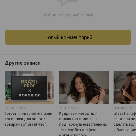
Добавьте первый отзыв
Новый комментарий
Другие записи
26 июня 2026
27 мая 2026
20 мая 2026
Готовый интернет-магазин
Кудрявый метод для
Glass hair э
косметики для волос с
волнистых волос: как
средства п
товарами от Brazil-Prof.
подчеркнуть естественную
сделать во
текстуру без «эффекта
и блестящи
мокрых волос»