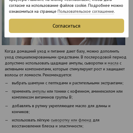
согласие на использование файлов cookie. Подробнее можно
ознакомиться на странице
Пользовательское соглашение
.
Согласиться
Когда домашний уход и питание дают базу, можно дополнить
уход специализированными средствами. В послеродовой период
допустимо использовать щадящие ампулы, сыворотки и
масла
с
активными компонентами, которые стимулируют рост и защищают
волосы от ломкости. Рекомендуется:
выбрать шампуни с пептидами и растительными экстрактами;
применять
ампулы
или тоники с кофеином, аминексилом или
комплексом витаминов группы B;
добавлять в рутину укрепляющее масло для длины и
кончиков;
использовать лёгкую
сыворотку или флюид
для
восстановления блеска и эластичности;