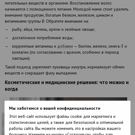
питательных веществ в организме. Восстановление волос
начинается с полноценного питания. Молодой маме стоит уделить
внимание продуктам, богатым белком, железом, цинком и
витаминами группы B. Обратите внимание на:
рыбу, яйца, печень, орехи и зелёные овощи;
достаточное потребление воды;
корректные витамины и
добавки
— биотин, железо, омега-3 и
коллаген (по согласованию с врачом, особенно в период
лактации).
Такой подход укрепляет луковицы изнутри, нормализует обмен
веществ и сокращает фазу выпадения.
Косметические и медицинские решения: что можно и
когда
Мы заботимся о вашей конфиденциальности
Этот веб-сайт использует файлы cookie для маркетинга и
статистических целей, а также для безопасной и оптимальной
работы сайта. Вы можете изменить это в настройках вашего
браузера. Нажмите на кнопку «Согласиться», чтобы дать