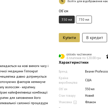
%
Ввійти
для відображення нак
Об`єм
350 мл
730 мл
Купити
В кредит
ОПЛАТА ЧАСТИНАМИ
6 платежів по 120.00 грн
Характеристики
акладається на нові вимоги часу і
нічної медицини Гіппократ
Бренд
Beaver Professi
осмецевтика давно дотримується
Країна
США
 оточуючих факторів неминуче
виробництва
лу волоссям - кератину.
Об`єм
350 мл
брані найефективніші комбінації
Стан товару
Новий
ератин для заповнення його
Упаковка
Флакон
овлювальної салонної процедури