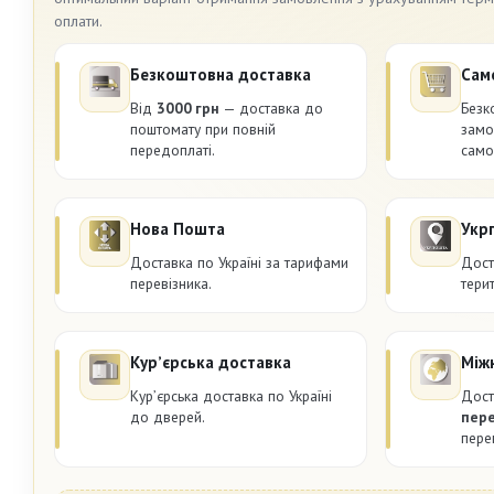
оплати.
Безкоштовна доставка
Сам
Від
3000 грн
— доставка до
Безк
поштомату при повній
замо
передоплаті.
само
Нова Пошта
Укр
Доставка по Україні за тарифами
Дост
перевізника.
терит
Курʼєрська доставка
Між
Курʼєрська доставка по Україні
Дост
до дверей.
пер
пере