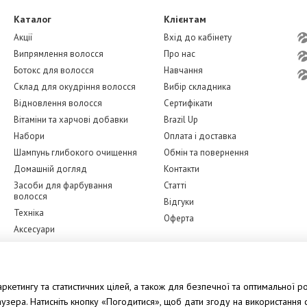
Каталог
Клієнтам
Акції
Вхід до кабінету
Випрямлення волосся
Про нас
Ботокс для волосся
Навчання
Склад для окудріння волосся
Вибір складника
Відновлення волосся
Сертифікати
Вітаміни та харчові добавки
Brazil Up
Набори
Оплата і доставка
Шампунь глибокого очищення
Обмін та повернення
Домашній догляд
Контакти
Засоби для фарбування
Статті
волосся
Відгуки
Техніка
Оферта
Аксесуари
Бренди
Ми в соцмережах
Догляд за обличчям
кетингу та статистичних цілей, а також для безпечної та оптимальної ро
зера. Натисніть кнопку «Погодитися», щоб дати згоду на використання ф