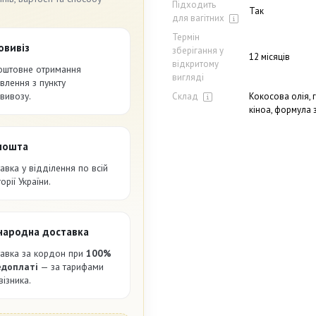
Підходить
Так
для вагітних
Термін
овивіз
зберігання у
12 місяців
відкритому
оштовне отримання
вигляді
влення з пункту
вивозу.
Склад
Кокосова олія, 
кіноа, формула 
пошта
авка у відділення по всій
орії України.
народна доставка
авка за кордон при
100%
едоплаті
— за тарифами
візника.