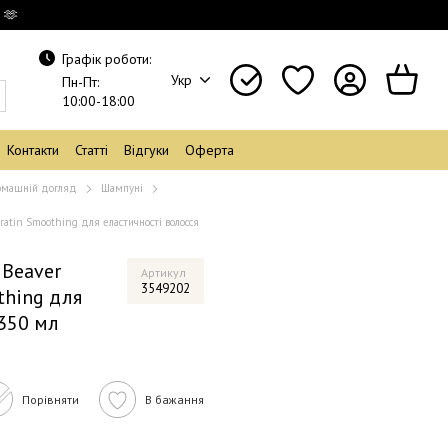
 🫶
Графік роботи:
Укр
Пн-Пт:
10:00-18:00
Контакти
Статті
Відгуки
Оферта
машній догляд
Шампуні
ratin Smoothing для еластичності волосся
Beaver
Артикул
3549202
thing для
 350 мл
Порівняти
В бажання