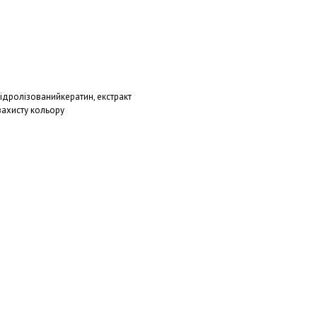
гідролізованийкератин, екстракт
захисту кольору