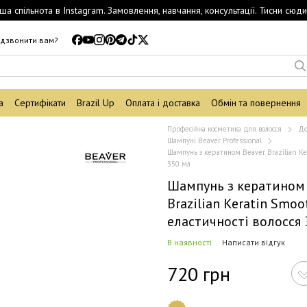
ша спільнота в Instagram. Замовлення, навчання, консультації. Тисни сюди
дзвонити вам?
а
Сертифікати
Brazil Up
Оплата і доставка
Обмін та повернення
Професійна косметика для волосся
До
Шампуні Beaver Professional
Шампунь з кератином Beaver Brazilian Ke
350 мл
Шампунь з кератином 
Brazilian Keratin Smoo
еластичності волосся
В наявності
Написати відгук
720 грн