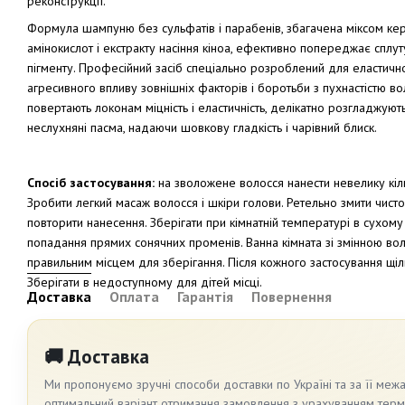
реконструкції.
Формула шампуню без сульфатів і парабенів, збагачена міксом кер
амінокислот і екстракту насіння кіноа, ефективно попереджає сплутув
пігменту. Професійний засіб спеціально розроблений для еластичнос
агресивного впливу зовнішніх факторів і боротьби з пухнастістю во
повертають локонам міцність і еластичність, делікатно розгладжуют
неслухняні пасма, надаючи шовкову гладкість і чарівний блиск.
Спосіб застосування:
на зволожене волосся нанести невелику кіль
Зробити легкий масаж волосся і шкіри голови. Ретельно змити чист
повторити нанесення. Зберігати при кімнатній температурі в сухому
попадання прямих сонячних променів. Ванна кімната зі змінною вол
правильним місцем для зберігання. Після кожного застосування щіль
Зберігати в недоступному для дітей місці.
Доставка
Оплата
Гарантія
Повернення
🚚 Доставка
Ми пропонуємо зручні способи доставки по Україні та за її меж
оптимальний варіант отримання замовлення з урахуванням термін