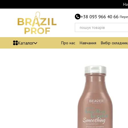
Перейти до основного контенту
На
+38 093 966 40 66
Пере
Каталог
Про нас
Навчання
Вибір складник