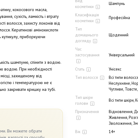
Вид
Шампунь
косметики
атину, кокосового масла,
Класифікація
ання, сухість, ламкість і втрату
Професійна
косметики
ті волосся, захисту локонів від
Тип
лосся. Кератинові амінокислоти
домашнього
Щоденний
ь кутикулу, приборкуючи
догляду
Час
застосування
Універсальний
кість шампуню, спінити з водою.
ою водою. При необхідності
Стать
Унісекс
 місці, захищеному від
Тип волосся
Всі типи волосся
огістю і температурою не є
Неслухняне, Нор
Чутливе, Товсте
но закривати кришку на тубі.
Тип шкіри
Всі типи шкіри,
голови
Призначення
Відновлення, Де
Живлення, Розг
Зволоження, Зм
ами. Ви можете обрати
Вік
14+
ів, вартості та способу