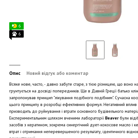
6
6
Опис
Новий відгук або коментар
Всяке нове, часто, - давно забуте старе, з тією різницею, що воно н
грунтується на досвіді попередників. Ще в Давній Греції батько клі
запропонував принцип "лікування подібного подібним". Сучасна к
цього принципу в розробці ефективних формул. Негативний вплив
призводить до руйнування і втрати основного будівельного матеріа
Експериментальним шляхом вченими лабораторії
Beaver
були віді
засобів з кератином, зокрема синергічний дует-кокосове масло і к
втрат і отримання неперевершеного результату, ідентичного відн