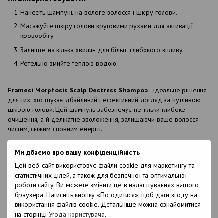
Нанесіть шампунь на вологе волосся і шкіру голови.
Масажуйте шкіру голови круговими рухами для активації
кровообігу.
Залиште на кілька хвилин для більш глибокого впливу.
Ретельно змийте теплою водою.
Framesi Morphosis Scalp Destress Shampoo
- ідеальне рішення
для тих, хто шукає дбайливий і ефективний догляд за чутливою
шкірою голови. Цей шампунь забезпечує не тільки глибоке
очищення, а й делікатне зволоження, залишаючи ваше волосся
чистим, свіжим і повним енергії.
Ми дбаємо про вашу конфіденційність
Характеристики
Цей веб-сайт використовує файли cookie для маркетингу та
Бренд
Framesi
статистичних цілей, а також для безпечної та оптимальної
роботи сайту. Ви можете змінити це в налаштуваннях вашого
Країна
Італія
браузера. Натисніть кнопку «Погодитися», щоб дати згоду на
виробництва
використання файлів cookie. Детальніше можна ознайомитися
Об`єм
1000 мл
на сторінці
Угода користувача
.