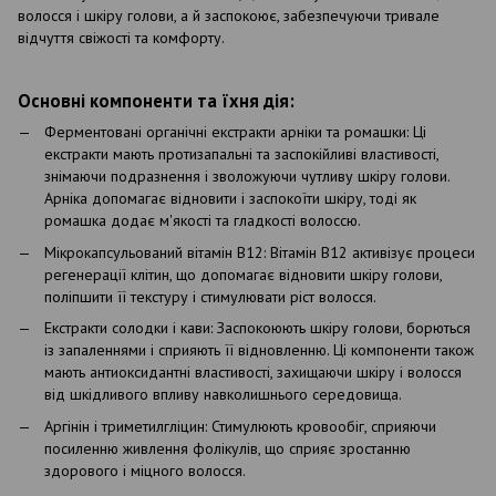
волосся і шкіру голови, а й заспокоює, забезпечуючи тривале
відчуття свіжості та комфорту.
Основні компоненти та їхня дія:
Ферментовані органічні екстракти арніки та ромашки: Ці
екстракти мають протизапальні та заспокійливі властивості,
знімаючи подразнення і зволожуючи чутливу шкіру голови.
Арніка допомагає відновити і заспокоїти шкіру, тоді як
ромашка додає м'якості та гладкості волоссю.
Мікрокапсульований вітамін B12: Вітамін B12 активізує процеси
регенерації клітин, що допомагає відновити шкіру голови,
поліпшити її текстуру і стимулювати ріст волосся.
Екстракти солодки і кави: Заспокоюють шкіру голови, борються
із запаленнями і сприяють її відновленню. Ці компоненти також
мають антиоксидантні властивості, захищаючи шкіру і волосся
від шкідливого впливу навколишнього середовища.
Аргінін і триметилгліцин: Стимулюють кровообіг, сприяючи
посиленню живлення фолікулів, що сприяє зростанню
здорового і міцного волосся.