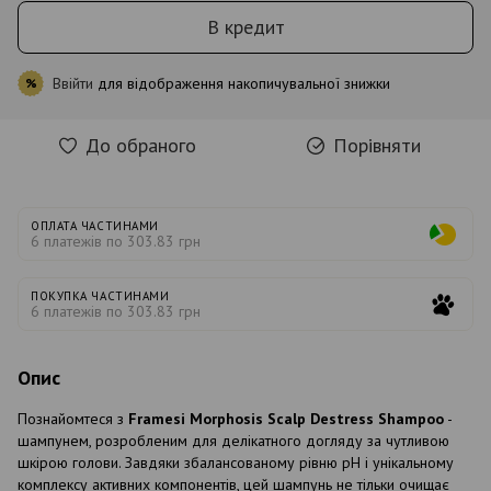
В кредит
Ввійти
для відображення накопичувальної знижки
%
До обраного
Порівняти
ОПЛАТА ЧАСТИНАМИ
6 платежів по 303.83 грн
ПОКУПКА ЧАСТИНАМИ
6 платежів по 303.83 грн
Опис
Познайомтеся з
Framesi Morphosis Scalp Destress Shampoo
-
шампунем, розробленим для делікатного догляду за чутливою
шкірою голови. Завдяки збалансованому рівню pH і унікальному
комплексу активних компонентів, цей шампунь не тільки очищає