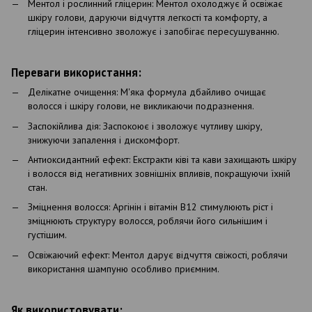
Ментол і рослинний гліцерин: Ментол охолоджує й освіжає
шкіру голови, даруючи відчуття легкості та комфорту, а
гліцерин інтенсивно зволожує і запобігає пересушуванню.
Переваги використання:
Делікатне очищення: М'яка формула дбайливо очищає
волосся і шкіру голови, не викликаючи подразнення.
Заспокійлива дія: Заспокоює і зволожує чутливу шкіру,
знижуючи запалення і дискомфорт.
Антиоксидантний ефект: Екстракти ківі та кави захищають шкіру
і волосся від негативних зовнішніх впливів, покращуючи їхній
стан.
Зміцнення волосся: Аргінін і вітамін B12 стимулюють ріст і
зміцнюють структуру волосся, роблячи його сильнішим і
густішим.
Освіжаючий ефект: Ментол дарує відчуття свіжості, роблячи
використання шампуню особливо приємним.
Як використовувати: