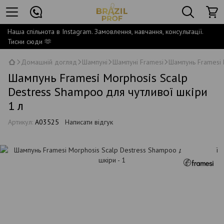
Наша спільнота в Instagram. Замовлення, навчання, консультації.
Тисни сюди 🫶
Домашній догляд
Шампуні
Шампуні Framesi
Шампунь Framesi 
Шампунь Framesi Morphosis Scalp
Destress Shampoo для чутливої шкіри
1 л
Артикул:
A03525
Написати відгук