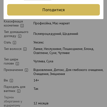
Стан товару
Новий
Упаковка
Флакон
Погодитися
Вид косметики
Шампунь
Класифікація
Професійна, Мас-маркет
косметики
Тип домашнього
Післяпроцедурний, Щоденний
догляду
Стать
Унісекс
Тип волосся
Ламке, Неслухняне, Пошкоджене, Блонд,
Освітлене, Сухе, Чутливе
Тип шкіри
Чутлива, Суха
голови
Призначення
Відновлення, Детокс, Для глибокого очищення,
Очищення, Зміцнення
Вік
14+
Підходить для
Так
вагітних
Термін
зберігання у
12 місяців
відкритому