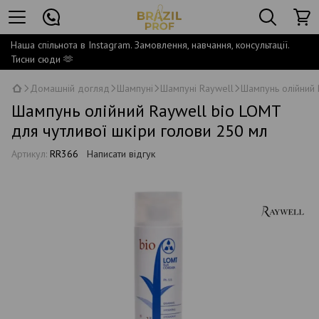
Наша спільнота в Instagram. Замовлення, навчання, консультації.
Тисни сюди 🫶
Домашній догляд
Шампуні
Шампуні Raywell
Шампунь олійний 
Шампунь олійний Raywell bio LOMT
для чутливої шкіри голови 250 мл
Артикул:
RR366
Написати відгук