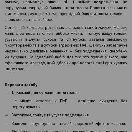
очищує, нормалізує рівень рН і знімає подразнення, не
порушуючи природний баланс шкіри голови. Волосся після миття
стає м’яким, слухняним і має природний блиск, а шкіра голови —
зволоженою та спокійною.
Органічний комплекс рослинних екстрактів мати-й-мачухи, мальви,
липи, алое вера та оливи глибоко живить і тонізує шкіру голови,
усуваючи відчуття сухості та стягнутості. Завдяки зниженому
піноутворенню та відсутності агресивних ПАР, шампунь забезпечує
надзвичайно делікатне очищення — без подразнення, свербежу
чи лущення. Це ідеальний вибір для тих, хто прагне м’якого, але
ефективного догляду, який дбає як про волосся, так і про чутливу
шкіру голови.
Переваги засобу:
Ідеальний для чутливої шкіри голови.
Не містить агресивних ПАР — делікатне очищення без
пересушування.
Заспокоює, тонізує та усуває подразнення.
Знижене піноутворення — м’який, природний ефект очищення.
Біологічно активні органічні компоненти з доведеною