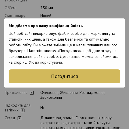
Об`єм
250 мл
Стан товару
Новий
Упаковка
Флакон
Ми дбаємо про вашу конфіденційність
Рівень pH
5.5
Цей веб-сайт використовує файли cookie для маркетингу та
Вид косметики
Шампунь
статистичних цілей, а також для безпечної та оптимальної
роботи сайту. Ви можете змінити це в налаштуваннях вашого
Класифікація
Професійна
браузера. Натисніть кнопку «Погодитися», щоб дати згоду на
косметики
використання файлів cookie. Детальніше можна ознайомитися
Тип домашнього
Щоденний
на сторінці
Угода користувача
.
догляду
Тип волосся
Всі типи волосся
Погодитися
Тип шкіри
Чутлива
голови
Призначення
Очищення, Живлення, Розгладження,
Зволоження
Підходить для
Ні
вагітних
Склад
Д-пантенол, вітамін Е, олія насіння льону,
екстракт оливи, екстракт мати-й-мачухи,
екстракт мальви, екстракт липи, екстракт алое