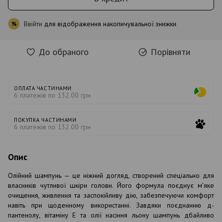
Ввійти
для відображення накопичувальної знижки
%
До обраного
Порівняти
ОПЛАТА ЧАСТИНАМИ
6 платежів по 132.00 грн
ПОКУПКА ЧАСТИНАМИ
6 платежів по 132.00 грн
Опис
Олійний шампунь — це ніжний догляд, створений спеціально для
власників чутливої шкіри голови. Його формула поєднує м’яке
очищення, живлення та заспокійливу дію, забезпечуючи комфорт
навіть при щоденному використанні. Завдяки поєднанню д-
пантенолу, вітаміну Е та олії насіння льону шампунь дбайливо