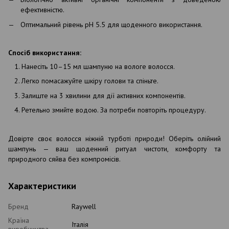
ефективністю.
Оптимальний рівень pH 5.5 для щоденного використання.
Спосіб використання:
Нанесіть 10–15 мл шампуню на вологе волосся.
Легко помасажуйте шкіру голови та спіньте.
Залиште на 3 хвилини для дії активних компонентів.
Ретельно змийте водою. За потреби повторіть процедуру.
Довірте своє волосся ніжній турботі природи! Оберіть олійний
шампунь — ваш щоденний ритуал чистоти, комфорту та
природного сяйва без компромісів.
Характеристики
Бренд
Raywell
Країна
Італія
виробництва