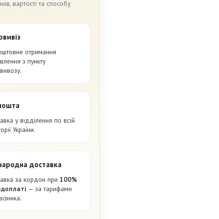
ів, вартості та способу
овивіз
оштовне отримання
влення з пункту
вивозу.
пошта
авка у відділення по всій
орії України.
народна доставка
авка за кордон при
100%
едоплаті
— за тарифами
візника.