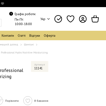
 🫶
Графік роботи:
Укр
Пн-Пт:
10:00-18:00
Контакти
Статті
Відгуки
Оферта
машній догляд
Шампуні
rofessional Hydro Nutritive Moisturizing
Артикул
11141
rofessional
rizing
Порівняти
В бажання