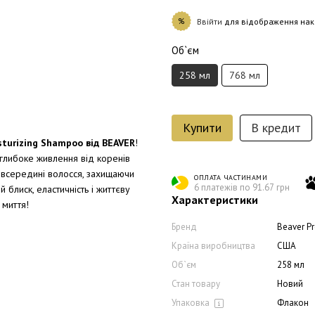
%
Ввійти
для відображення нак
Об`єм
258 мл
768 мл
Купити
В кредит
sturizing Shampoo від BEAVER
!
глибоке живлення від коренів
 всередині волосся, захищаючи
ОПЛАТА ЧАСТИНАМИ
6 платежів по 91.67 грн
блиск, еластичність і життєву
Характеристики
 миття!
Бренд
Beaver Pr
Країна виробництва
США
Об`єм
258 мл
Стан товару
Новий
Упаковка
Флакон