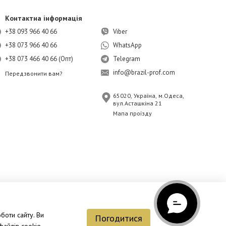
Контактна інформація
+38 093 966 40 66
Viber
+38 073 966 40 66
WhatsApp
+38 073 466 40 66 (Опт)
Telegram
info@brazil-prof.com
Передзвонити вам?
65020, Україна, м.Одеса,
вул.Асташкіна 21
Мапа проїзду
боти сайту. Ви
Погодитися