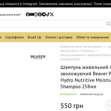
ша спільнота в Instagram. Замовлення, навчання, консультації. Тисни сюди
дзвонити вам?
а
Сертифікати
Brazil Up
Оплата і доставка
Обмін та повернення
Професійна косметика для волосся
До
Шампуні Beaver Professional
Шампунь живильний і зволожуючий Beaver P
Shampoo 258мл
Шампунь живильний і
зволожуючий Beaver P
Hydro Nutritive Moistu
Shampoo 258мл
В наявності
Написати відгук
550 грн