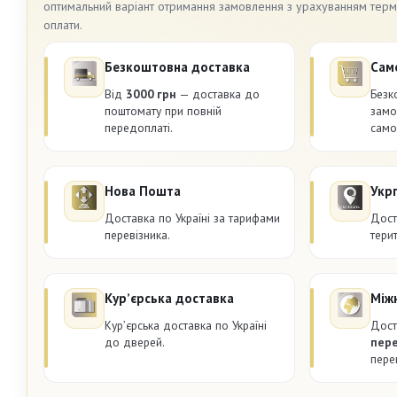
оптимальний варіант отримання замовлення з урахуванням термін
оплати.
Безкоштовна доставка
Сам
Від
3000 грн
— доставка до
Безк
поштомату при повній
замо
передоплаті.
само
Нова Пошта
Укр
Доставка по Україні за тарифами
Дост
перевізника.
терит
Курʼєрська доставка
Між
Курʼєрська доставка по Україні
Дост
до дверей.
пер
пере