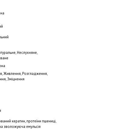
йна
ий
льний
атуральне, Неслухняне,
ване
рна
, Живлення, Розгладження,
ня, Зміцнення
в
ований кератин, протеїни пшениці,
на зволожуюча емульсія