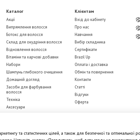
Каталог
Клієнтам
Акції
Вхід до кабінету
Випрямлення волосся
Про нас
Ботокс для волосся
Навчання
Склад для окудріння волосся
Вибір складника
Відновлення волосся
Сертифікати
Вітаміни та харчові добавки
Brazil Up
Набори
Оплата і доставка
Шампунь глибокого очищення
Обмін та повернення
Домашній догляд
Контакти
Засоби для фарбування
Статті
волосся
Відгуки
Техніка
Оферта
Аксесуари
Бренди
Ми в соцмережах
Догляд за обличчям
кетингу та статистичних цілей, а також для безпечної та оптимальної ро