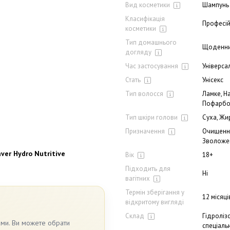
Вид косметики
Шампунь
Класифікація
Професі
косметики
Тип домашнього
Щоденн
догляду
Час застосування
Універса
Стать
Унісекс
Тип волосся
Ламке, Н
Пофарбо
Тип шкіри голови
Суха, Жи
Призначення
Очищення
Зволожен
ver Hydro Nutritive
Вік
18+
!
Підходить для
Ні
вагітних
Термін зберігання у
12 місяці
відкритому вигляді
Склад
Гідроліз
ами. Ви можете обрати
спеціаль