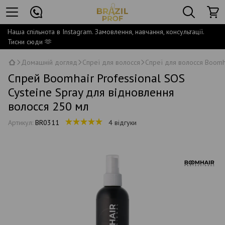
Наша спільнота в Instagram. Замовлення, навчання, консультації.
Тисни сюди 🫶
Домашній догляд
Спреї для волосся
Спреї для волосся Boomha
Спрей Boomhair Professional SOS
Cysteine Spray для відновлення
волосся 250 мл
Артикул:
BR0311
4 відгуки