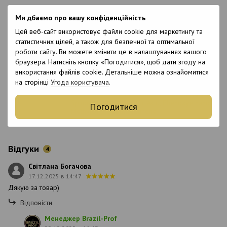
Вік
18+
Ми дбаємо про вашу конфіденційність
Підходить для
Так
Цей веб-сайт використовує файли cookie для маркетингу та
вагітних
статистичних цілей, а також для безпечної та оптимальної
Термін
роботи сайту. Ви можете змінити це в налаштуваннях вашого
зберігання у
12 місяців
браузера. Натисніть кнопку «Погодитися», щоб дати згоду на
відкритому
використання файлів cookie. Детальніше можна ознайомитися
вигляді
на сторінці
Угода користувача
.
Склад
Aqua, Cysteine, Amodimethicone, Trideceth-12,
Cetrimonium Chloride, Glycerin, Parfum, Argania
Spinosa Kernel Oil, Citric Acid, Phenoxyethanol,
Погодитися
Methylchloroisothiazolinone,
Methylisothiazolinone.
Відгуки
4
Світлана Богачова
17.12.2025 в 14:47
Дякую за товар)
Відповісти
Менеджер Brazil-Prof