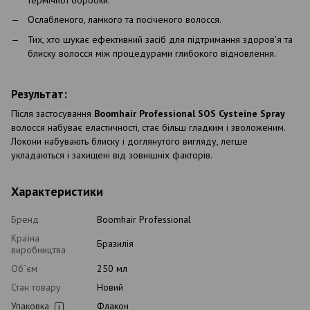
Ослабленого, ламкого та посіченого волосся.
Тих, хто шукає ефективний засіб для підтримання здоров'я та
блиску волосся між процедурами глибокого відновлення.
Результат:
Після застосування
Boomhair Professional SOS Cysteine Spray
волосся набуває еластичності, стає більш гладким і зволоженим.
Локони набувають блиску і доглянутого вигляду, легше
укладаються і захищені від зовнішніх факторів.
Характеристики
Бренд
Boomhair Professional
Країна
Бразилія
виробництва
Об`єм
250 мл
Стан товару
Новий
Упаковка
Флакон