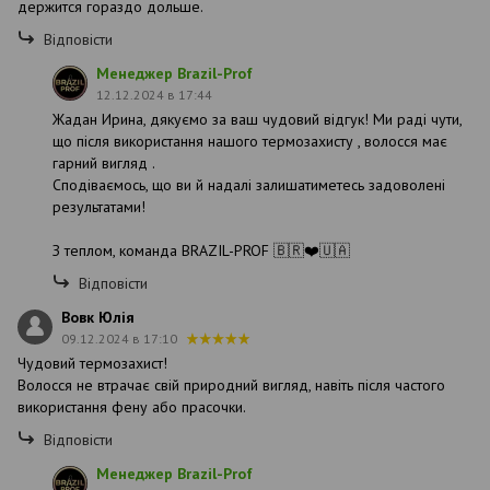
держится гораздо дольше.
Відповісти
Менеджер Brazil-Prof
12.12.2024 в 17:44
Жадан Ирина, дякуємо за ваш чудовий відгук! Ми раді чути,
що після використання нашого термозахисту , волосся має
гарний вигляд .
Сподіваємось, що ви й надалі залишатиметесь задоволені
результатами!
З теплом, команда BRAZIL-PROF 🇧🇷❤️🇺🇦
Відповісти
Вовк Юлія
09.12.2024 в 17:10
Чудовий термозахист!
Волосся не втрачає свій природний вигляд, навіть після частого
використання фену або прасочки.
Відповісти
Менеджер Brazil-Prof