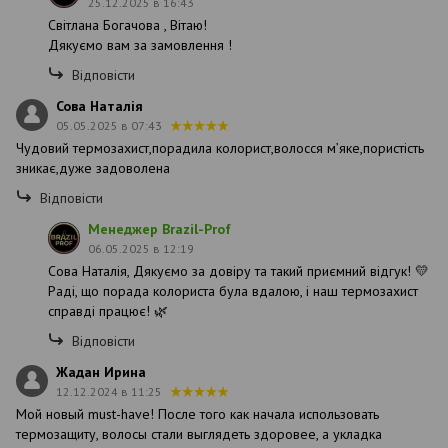
25.12.2025 в 16:43
Світлана Богачова , Вітаю!
Дякуємо вам за замовлення !
Відповісти
Сова Наталія
05.05.2025 в 07:43
Чудовий термозахист,порадила колорист,волосся мʼяке,пористість
зникає,дуже задоволена
Відповісти
Менеджер Brazil-Prof
06.05.2025 в 12:19
Сова Наталія, Дякуємо за довіру та такий приємний відгук! 💛
Раді, що порада колориста була вдалою, і наш термозахист
справді працює! 🌿
Відповісти
Жадан Ирина
12.12.2024 в 11:25
Мой новый must-have! После того как начала использовать
термозащиту, волосы стали выглядеть здоровее, а укладка