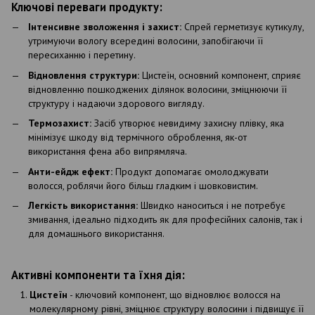
Ключові переваги продукту:
Інтенсивне зволоження і захист:
Спрей герметизує кутикулу,
утримуючи вологу всередині волосини, запобігаючи її
пересиханню і перетину.
Відновлення структури:
Цистеїн, основний компонент, сприяє
відновленню пошкоджених ділянок волосини, зміцнюючи її
структуру і надаючи здорового вигляду.
Термозахист:
Засіб утворює невидиму захисну плівку, яка
мінімізує шкоду від термічного оброблення, як-от
використання фена або випрямляча.
Анти-ейдж ефект:
Продукт допомагає омолоджувати
волосся, роблячи його більш гладким і шовковистим.
Легкість використання:
Швидко наноситься і не потребує
змивання, ідеально підходить як для професійних салонів, так і
для домашнього використання.
Активні компоненти та їхня дія:
Цистеїн
- ключовий компонент, що відновлює волосся на
молекулярному рівні, зміцнює структуру волосини і підвищує її