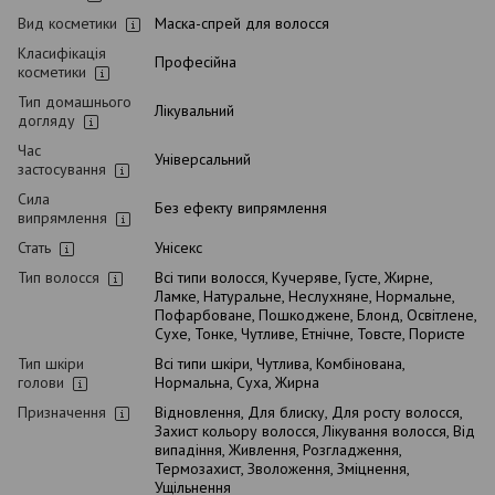
Вид косметики
Маска-спрей для волосся
Класифікація
Професійна
косметики
Тип домашнього
Лікувальний
догляду
Час
Універсальний
застосування
Сила
Без ефекту випрямлення
випрямлення
Стать
Унісекс
Тип волосся
Всі типи волосся, Кучеряве, Густе, Жирне,
Ламке, Натуральне, Неслухняне, Нормальне,
Пофарбоване, Пошкоджене, Блонд, Освітлене,
Сухе, Тонке, Чутливе, Етнічне, Товсте, Пористе
Тип шкіри
Всі типи шкіри, Чутлива, Комбінована,
голови
Нормальна, Суха, Жирна
Призначення
Відновлення, Для блиску, Для росту волосся,
Захист кольору волосся, Лікування волосся, Від
випадіння, Живлення, Розгладження,
Термозахист, Зволоження, Зміцнення,
Ущільнення