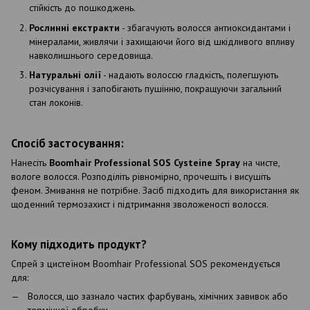
стійкість до пошкоджень.
Рослинні екстракти
- збагачують волосся антиоксидантами і
мінералами, живлячи і захищаючи його від шкідливого впливу
навколишнього середовища.
Натуральні олії
- надають волоссю гладкість, полегшують
розчісування і запобігають пушінню, покращуючи загальний
стан локонів.
Спосіб застосування:
Нанесіть
Boomhair Professional SOS Cysteine Spray
на чисте,
вологе волосся. Розподіліть рівномірно, прочешіть і висушіть
феном. Змивання не потрібне. Засіб підходить для використання як
щоденний термозахист і підтримання зволоженості волосся.
Кому підходить продукт?
Спрей з цистеїном Boomhair Professional SOS рекомендується
для:
Волосся, що зазнало частих фарбувань, хімічних завивок або
термічної обробки.