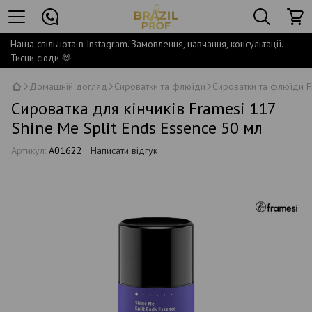
Наша спільнота в Instagram. Замовлення, навчання, консультації.
Тисни сюди 🫶
Домашній догляд
Сироватки та флюїди
Сироватки та флюїди F
Сироватка для кінчиків Framesi 117
Shine Me Split Ends Essence 50 мл
Артикул:
A01622
Написати відгук