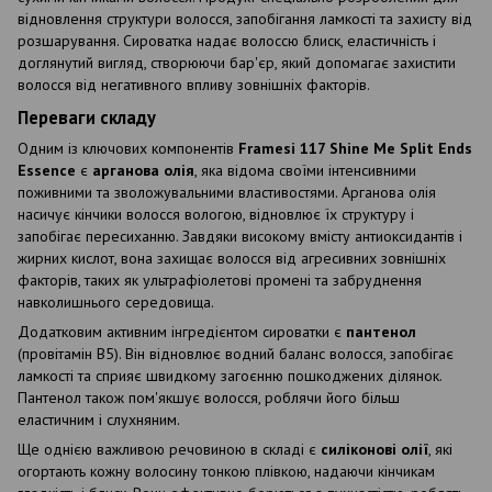
відновлення структури волосся, запобігання ламкості та захисту від
розшарування. Сироватка надає волоссю блиск, еластичність і
доглянутий вигляд, створюючи бар'єр, який допомагає захистити
волосся від негативного впливу зовнішніх факторів.
Переваги складу
Одним із ключових компонентів
Framesi 117 Shine Me Split Ends
Essence
є
арганова олія
, яка відома своїми інтенсивними
поживними та зволожувальними властивостями. Арганова олія
насичує кінчики волосся вологою, відновлює їх структуру і
запобігає пересиханню. Завдяки високому вмісту антиоксидантів і
жирних кислот, вона захищає волосся від агресивних зовнішніх
факторів, таких як ультрафіолетові промені та забруднення
навколишнього середовища.
Додатковим активним інгредієнтом сироватки є
пантенол
(провітамін B5). Він відновлює водний баланс волосся, запобігає
ламкості та сприяє швидкому загоєнню пошкоджених ділянок.
Пантенол також пом'якшує волосся, роблячи його більш
еластичним і слухняним.
Ще однією важливою речовиною в складі є
силіконові олії
, які
огортають кожну волосину тонкою плівкою, надаючи кінчикам