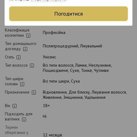
Стан товару
Новий
Погодитися
Упаковка
Флакон
Вид косметики
Сироватка для волосся
Класифікація
Професійна
косметики
Тип домашнього
Післяпроцедурний, Лікувальний
догляду
Стать
Унісекс
Тип волосся
Всі типи волосся, Ламке, Неслухняне,
Пошкоджене, Сухе, Тонке, Чутливе
Тип шкіри
Всі типи шкіри, Суха
голови
Призначення
Відновлення, Для блиску, Лікування волосся,
Живлення, Зміцнення, Ущільнення
Вік
18+
Підходить для
Ні
вагітних
Термін
зберігання у
12 місяців