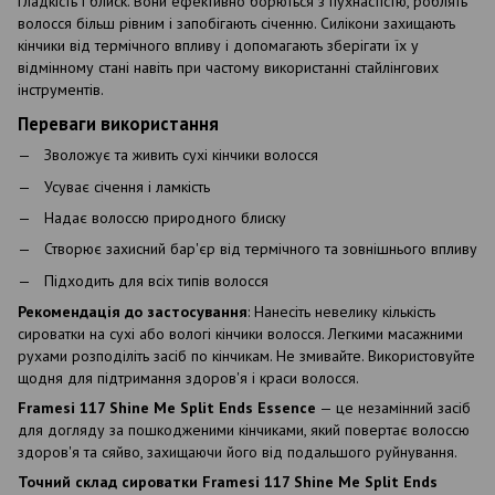
гладкість і блиск. Вони ефективно борються з пухнастістю, роблять
волосся більш рівним і запобігають січенню. Силікони захищають
кінчики від термічного впливу і допомагають зберігати їх у
відмінному стані навіть при частому використанні стайлінгових
інструментів.
Переваги використання
Зволожує та живить сухі кінчики волосся
Усуває січення і ламкість
Надає волоссю природного блиску
Створює захисний бар'єр від термічного та зовнішнього впливу
Підходить для всіх типів волосся
Рекомендація до застосування
: Нанесіть невелику кількість
сироватки на сухі або вологі кінчики волосся. Легкими масажними
рухами розподіліть засіб по кінчикам. Не змивайте. Використовуйте
щодня для підтримання здоров'я і краси волосся.
Framesi 117 Shine Me Split Ends Essence
— це незамінний засіб
для догляду за пошкодженими кінчиками, який повертає волоссю
здоров'я та сяйво, захищаючи його від подальшого руйнування.
Точний склад сироватки Framesi 117 Shine Me Split Ends