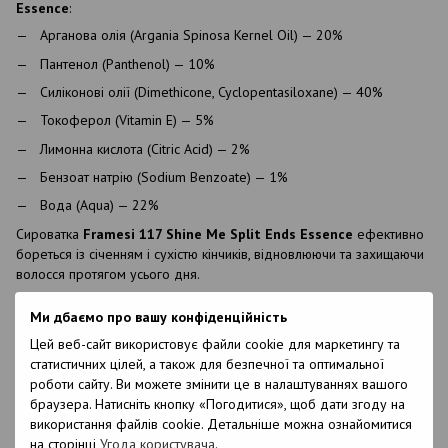
Essence
:
Арганова олія (Argania Spinosa Kernel Oil) — 20%
Пантенол (Panthenol) — 10%
Силіконові олії (Dimethicone, Cyclopentasiloxane) — 40%
Токоферол (Vitamin E) — 5%
Лимонна кислота (Citric Acid) — 2%
Бензоат натрію (Sodium Benzoate) — 1%
Вода (Aqua) — 22%
Сироватка
Framesi 117 Shine Me Split Ends Essence
ефективно
бореться із січенням і сухістю кінчиків, відновлюючи та захищаючи
волосся протягом усього дня.
Ми дбаємо про вашу конфіденційність
Характеристики
Цей веб-сайт використовує файли cookie для маркетингу та
статистичних цілей, а також для безпечної та оптимальної
Бренд
Framesi
роботи сайту. Ви можете змінити це в налаштуваннях вашого
Країна
Італія
браузера. Натисніть кнопку «Погодитися», щоб дати згоду на
виробництва
використання файлів cookie. Детальніше можна ознайомитися
Об`єм
50 мл
на сторінці
Угода користувача
.