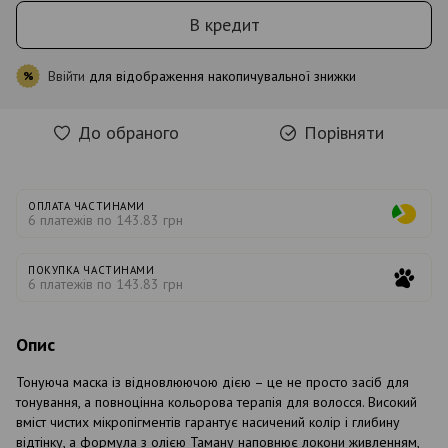
В кредит
Ввійти
для відображення накопичувальної знижки
%
До обраного
Порівняти
ОПЛАТА ЧАСТИНАМИ
6 платежів по 143.83 грн
ПОКУПКА ЧАСТИНАМИ
6 платежів по 143.83 грн
Опис
Тонуюча маска із відновлюючою дією – це не просто засіб для
тонування, а повноцінна кольорова терапія для волосся. Високий
вміст чистих мікропігментів гарантує насичений колір і глибину
відтінку, а формула з олією Таману наповнює локони живленням,