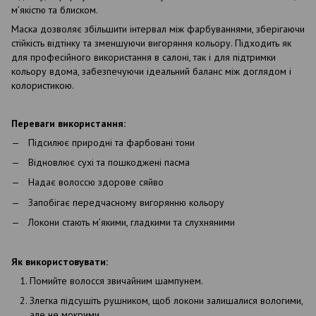
м’якістю та блиском.
Маска дозволяє збільшити інтервал між фарбуваннями, зберігаючи
стійкість відтінку та зменшуючи вигоряння кольору. Підходить як
для професійного використання в салоні, так і для підтримки
кольору вдома, забезпечуючи ідеальний баланс між доглядом і
колористикою.
Переваги використання:
Підсилює природні та фарбовані тони
Відновлює сухі та пошкоджені пасма
Надає волоссю здорове сяйво
Запобігає передчасному вигорянню кольору
Локони стають м’якими, гладкими та слухняними
Як використовувати:
Помийте волосся звичайним шампунем.
Злегка підсушіть рушником, щоб локони залишалися вологими,
але не мокрими.