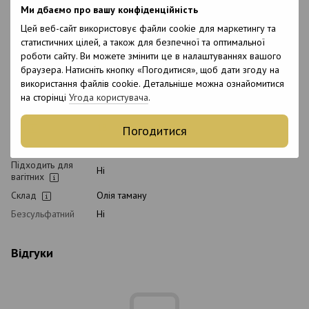
Класифікація
Ми дбаємо про вашу конфіденційність
Професійна
косметики
Цей веб-сайт використовує файли cookie для маркетингу та
Тип волосся
Всі типи волосся, Кучеряве, Густе,
статистичних цілей, а також для безпечної та оптимальної
Пофарбоване
роботи сайту. Ви можете змінити це в налаштуваннях вашого
Тип шкіри
браузера. Натисніть кнопку «Погодитися», щоб дати згоду на
Всі типи шкіри
голови
використання файлів cookie. Детальніше можна ознайомитися
Призначення
Захист кольору волосся, Живлення, Тонування,
на сторінці
Угода користувача
.
Зволоження
Вік
18+
Погодитися
З кератином
Ні
Підходить для
Ні
вагітних
Склад
Олія таману
Безсульфатний
Ні
Відгуки