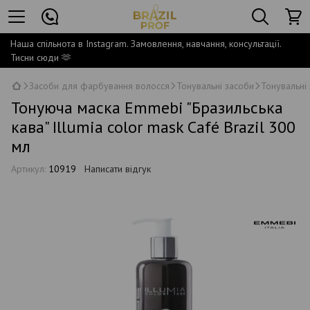
Наша спільнота в Instagram. Замовлення, навчання, консультації.
Тисни сюди 🫶
Засоби для фарбування волосся
Тонувальні засоби
Тонувальні 
Тонуюча маска Emmebi "Бразильська
кава" Illumia color mask Café Brazil 300
мл
Артикул:
10919
Написати відгук