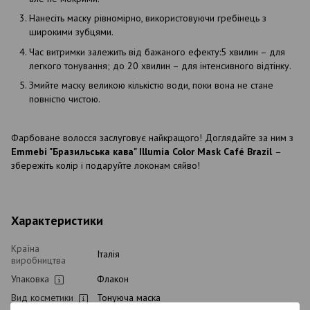
Нанесіть маску рівномірно, використовуючи гребінець з
широкими зубцями.
Час витримки залежить від бажаного ефекту:5 хвилин – для
легкого тонування; до 20 хвилин – для інтенсивного відтінку.
Змийте маску великою кількістю води, поки вона не стане
повністю чистою.
Фарбоване волосся заслуговує найкращого! Доглядайте за ним з
Emmebi "Бразильська кава" Illumia Color Mask Café Brazil
–
збережіть колір і подаруйте локонам сяйво!
Характеристики
Країна
Італія
виробництва
Упаковка
Флакон
Вид косметики
Тонуюча маска