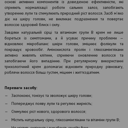
основі активних компонентів із доведеною ефективністю, які
сприяють нормалізації роботи сальних залоз, запобігають
утворенню лупи та стимулюють природний ріст волосся. Засіб м’яко
діє на шкіру голови, не викликає подразнення та повертає
волоссю здоровий блиск і силу.
Завдяки натуральній сірці та вітамінам групи В крем не лише
бореться із симптомами, а й усуває причину проблеми —
відновлює мікробаланс шкіри голови, зміцнює фолікули та
покращує кровообіг. Амінокислота пролін і глікозамінглікани
активно живлять клітини, сприяючи оновленню волосся та
запобігаючи його випадінню. При регулярному використанні
трихологічний крем допомагає відновити природну рівновагу,
роблячи волосся більш густим, міцним і життєздатним.
Переваги засобу:
Заспокоює, тонізує та зволожує шкіру голови;
Попереджує появу лупи та регулює жирність;
Стимулює ріст нового, здорового волосся;
Містить натуральну сірку, глікозамінглікани та вітаміни групи B;
Не містить силіконів і парабенів, cruelty free.