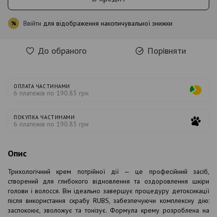
Ввійти
для відображення накопичувальної знижки
%
До обраного
Порівняти
ОПЛАТА ЧАСТИНАМИ
6 платежів по 190.83 грн
ПОКУПКА ЧАСТИНАМИ
6 платежів по 190.83 грн
Опис
Трихологічний крем потрійної дії — це професійний засіб,
створений для глибокого відновлення та оздоровлення шкіри
голови і волосся. Він ідеально завершує процедуру детоксикації
після використання скрабу RUBS, забезпечуючи комплексну дію:
заспокоює, зволожує та тонізує. Формула крему розроблена на