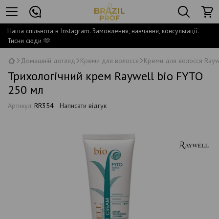
Наша спільнота в Instagram. Замовлення, навчання, консультації.
Тисни сюди 🫶
Домашній догляд
Креми для волосся
Креми для волосся Rayw
Трихологічний крем Raywell bio FYTO
250 мл
Артикул:
RR354
Написати відгук