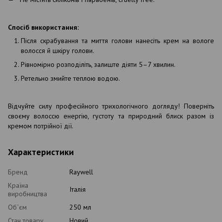
Спосіб використання:
Після скрабування та миття голови нанесіть крем на вологе
волосся й шкіру голови.
Рівномірно розподіліть, залиште діяти 5–7 хвилин.
Ретельно змийте теплою водою.
Відчуйте силу професійного трихологічного догляду! Поверніть
своєму волоссю енергію, густоту та природний блиск разом із
кремом потрійної дії.
Характеристики
Бренд
Raywell
Країна
Італія
виробництва
Об`єм
250 мл
Стан товару
Новий