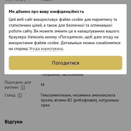
Упаковка
Тюбик
Ми дбаємо про вашу конфіденційність
Вид косметики
Крем для волосся
Цей веб-сайт використовує файли cookie для маркетингу та
Класифікація
статистичних цілей, а також для безпечної та оптимальної
Професійна
косметики
роботи сайту. Ви можете змінити це в налаштуваннях вашого
Тип домашнього
браузера. Натисніть кнопку «Погодитися», щоб дати згоду на
Післяпроцедурний
догляду
використання файлів cookie. Детальніше можна ознайомитися
на сторінці
Угода користувача
.
Тип волосся
Всі типи волосся
Тип шкіри
Всі типи шкіри, Жирна
голови
Погодитися
Призначення
Для росту волосся, Від лупи, Живлення,
Тонування, Зволоження
Підходить для
Ні
вагітних
Склад
Глікозамінглікани, незамінна амінокислота
пролін, вітамін В2 (рибофлавін), натуральна
сірка
Відгуки