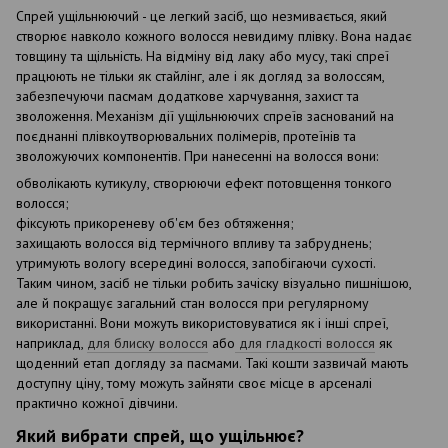
Спрей ущільнюючий - це легкий засіб, що незмивається, який
створює навколо кожного волосся невидиму плівку. Вона надає
товщину та щільність. На відміну від лаку або мусу, такі спреї
працюють не тільки як стайлінг, але і як догляд за волоссям,
забезпечуючи пасмам додаткове харчування, захист та
зволоження. Механізм дії ущільнюючих спреїв заснований на
поєднанні плівкоутворювальних полімерів, протеїнів та
зволожуючих компонентів. При нанесенні на волосся вони:
обволікають кутикулу, створюючи ефект потовщення тонкого
волосся;
фіксують прикореневу об'єм без обтяження;
захищають волосся від термічного впливу та забруднень;
утримують вологу всередині волосся, запобігаючи сухості.
Таким чином, засіб не тільки робить зачіску візуально пишнішою,
але й покращує загальний стан волосся при регулярному
використанні. Вони можуть використовуватися як і інші спреї,
наприклад,
для блиску волосся
або
для гладкості волосся
як
щоденний етап догляду за пасмами. Такі кошти зазвичай мають
доступну ціну, тому можуть зайняти своє місце в арсеналі
практично кожної дівчини.
Який вибрати спрей, що ущільнює?