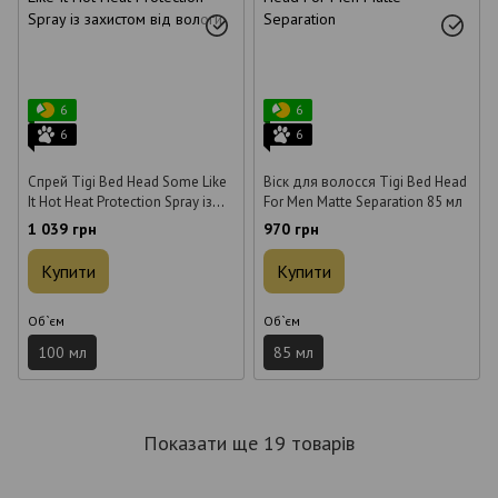
6
6
6
6
Спрей Tigi Bed Head Some Like
Віск для волосся Tigi Bed Head
It Hot Heat Protection Spray із
For Men Matte Separation 85 мл
захистом від вологи 100 мл
1 039 грн
970 грн
Купити
Купити
Об`єм
Об`єм
100 мл
85 мл
Показати ще 19 товарів