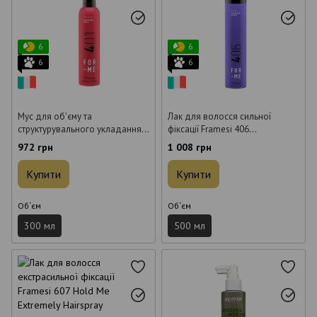
6
6
6
6
Мус для об'єму та
Лак для волосся сильної
структурувального укладання
фіксації Framesi 406
Framesi 401 Give Me Body
Hold&Brush Me Hairspray 500
972 грн
1 008 грн
Mousse 300 мл
мл
Купити
Купити
Об`єм
Об`єм
300 мл
500 мл