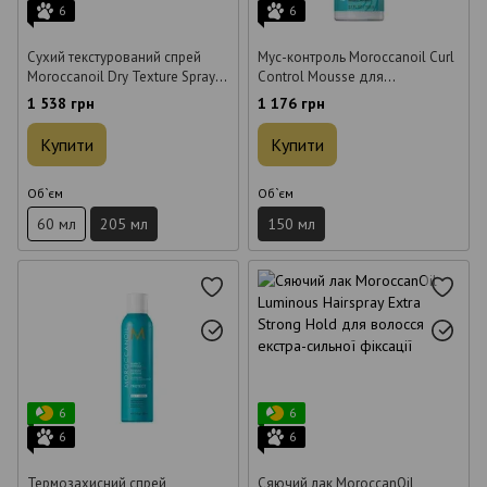
6
6
Сухий текстурований спрей
Мус-контроль Moroccanoil Curl
Moroccanoil Dry Texture Spray
Control Mousse для
для волосся 205 мл
кучерявого волосся 150 мл
1 538 грн
1 176 грн
Купити
Купити
Об`єм
Об`єм
60 мл
205 мл
150 мл
6
6
6
6
Термозахисний спрей
Сяючий лак MoroccanOil