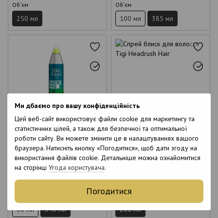
Об`єм
Об`єм
250 мл
100 мл
385 мл
6
6
Ми дбаємо про вашу конфіденційність
6
6
Цей веб-сайт використовує файли cookie для маркетингу та
статистичних цілей, а також для безпечної та оптимальної
Лак Tigi Bed Head Masterpiece
Спрей блиск для волосся Tigi
роботи сайту. Ви можете змінити це в налаштуваннях вашого
для блиску та фіксації 340 мл
Headrush Hair 200 мл
браузера. Натисніть кнопку «Погодитися», щоб дати згоду на
1 039 грн
1 039 грн
використання файлів cookie. Детальніше можна ознайомитися
на сторінці
Угода користувача
.
Купити
Купити
Погодитися
Об`єм
Об`єм
80 мл
340 мл
200 мл