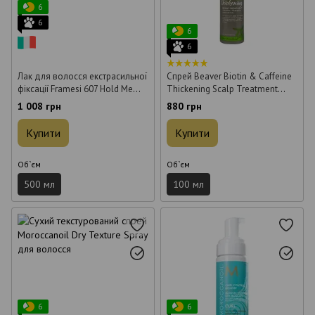
6
6
6
6
Лак для волосся екстрасильної
Спрей Beaver Biotin & Caffeine
фіксації Framesi 607 Hold Me
Thickening Scalp Treatment
Extremely Hairspray 500 мл
проти випадіння волосся 100
1 008 грн
880 грн
мл
Купити
Купити
Об`єм
Об`єм
500 мл
100 мл
6
6