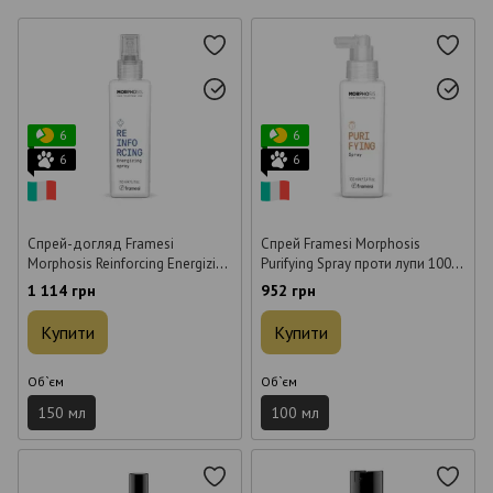
6
6
6
6
Спрей-догляд Framesi
Спрей Framesi Morphosis
Morphosis Reinforcing Energizing
Purifying Spray проти лупи 100
Spray для ослабленого
мл
1 114 грн
952 грн
волосся 150 мл
Купити
Купити
Об`єм
Об`єм
150 мл
100 мл