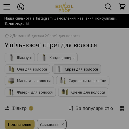
Наша спільнота в Instagram. Замовлення, навчання, консультації.
Тисни сюди 🫶
Домашній догляд
Спреї для волосся
Ущільнюючі спреї для волосся
Шампуні
Кондиціонери
Олії для волосся
Спреї для волосся
Маски для волосся
Сироватки та флюїди
Філери для волосся
Креми для волосся
Фільтр
За популярністю
1
Призначення
Ущільнення