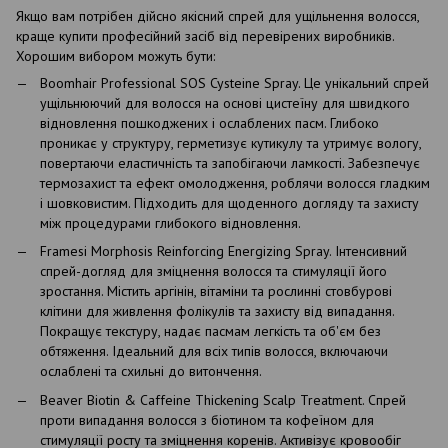
Якщо вам потрібен дійсно якісний спрей для ущільнення волосся,
краще купити професійний засіб від перевірених виробників.
Хорошим вибором можуть бути:
Boomhair Professional SOS Cysteine ​​Spray. Це унікальний спрей
ущільнюючий для волосся на основі цистеїну для швидкого
відновлення пошкоджених і ослаблених пасм. Глибоко
проникає у структуру, герметизує кутикулу та утримує вологу,
повертаючи еластичність та запобігаючи ламкості. Забезпечує
термозахист та ефект омолодження, роблячи волосся гладким
і шовковистим. Підходить для щоденного догляду та захисту
між процедурами глибокого відновлення.
Framesi Morphosis Reinforcing Energizing Spray. Інтенсивний
спрей-догляд для зміцнення волосся та стимуляції його
зростання. Містить аргінін, вітаміни та рослинні стовбурові
клітини для живлення фолікулів та захисту від випадання.
Покращує текстуру, надає пасмам легкість та об'єм без
обтяження. Ідеальний для всіх типів волосся, включаючи
ослаблені та схильні до витончення.
Beaver Biotin & Caffeine Thickening Scalp Treatment. Спрей
проти випадання волосся з біотином та кофеїном для
стимуляції росту та зміцнення коренів. Активізує кровообіг