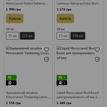
Moroccanoil Perfect Defence
Luminous Hairspray Extra Strong
Protect Ідеальний захист 225 мл
Hold для волосся екстра-
1 990 грн
1 176 грн
сильної фіксації 330 мл
Купити
Купити
Об`єм
Об`єм
75 мл
225 мл
75 мл
330 мл
6
6
6
6
Ущільнюючий лосьйон
Спрей Moroccanoil Root Boost
Moroccanoil Thickening Lotion
для прикореневого об’єму 250
100 мл
мл
1 538 грн
1 448 грн