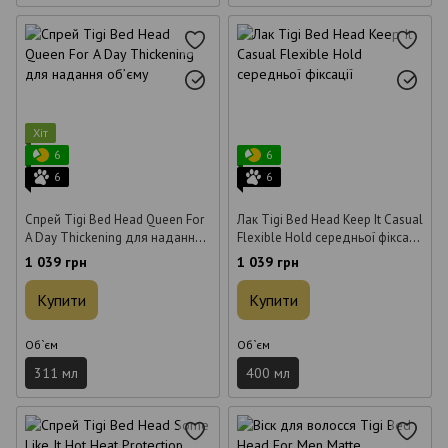
Хіт
6
6
6
6
Спрей Tigi Bed Head Queen For
Лак Tigi Bed Head Keep It Casual
A Day Thickening для надання
Flexible Hold середньої фіксації
об’єму 311 мл
400 мл
1 039 грн
1 039 грн
Купити
Купити
Об`єм
Об`єм
311 мл
400 мл