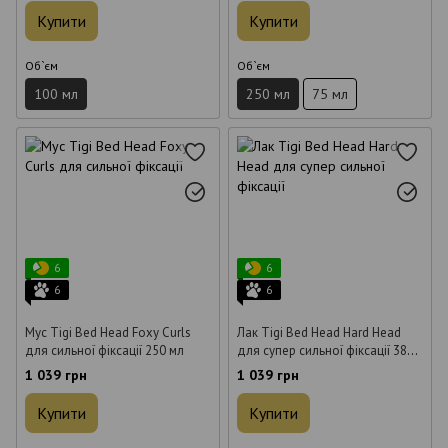
Купити
Купити
Об`єм
Об`єм
100 мл
250 мл
75 мл
6
6
6
6
Мус Tigi Bed Head Foxy Curls
Лак Tigi Bed Head Hard Head
для сильної фіксації 250 мл
для супер сильної фіксації 385
мл
1 039 грн
1 039 грн
Купити
Купити