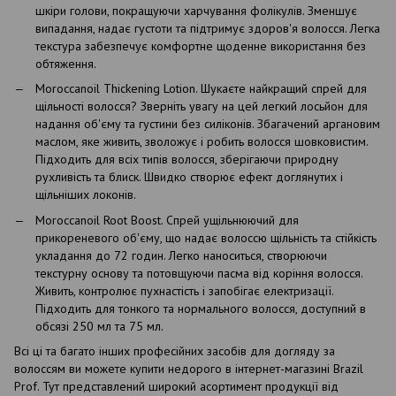
шкіри голови, покращуючи харчування фолікулів. Зменшує
випадання, надає густоти та підтримує здоров'я волосся. Легка
текстура забезпечує комфортне щоденне використання без
обтяження.
Moroccanoil Thickening Lotion. Шукаєте найкращий спрей для
щільності волосся? Зверніть увагу на цей легкий лосьйон для
надання об'єму та густини без силіконів. Збагачений аргановим
маслом, яке живить, зволожує і робить волосся шовковистим.
Підходить для всіх типів волосся, зберігаючи природну
рухливість та блиск. Швидко створює ефект доглянутих і
щільніших локонів.
Moroccanoil Root Boost. Спрей ущільнюючий для
прикореневого об'єму, що надає волоссю щільність та стійкість
укладання до 72 годин. Легко наноситься, створюючи
текстурну основу та потовщуючи пасма від коріння волосся.
Живить, контролює пухнастість і запобігає електризації.
Підходить для тонкого та нормального волосся, доступний в
обсязі 250 мл та 75 мл.
Всі ці та багато інших професійних засобів для догляду за
волоссям ви можете купити недорого в інтернет-магазині Brazil
Prof. Тут представлений широкий асортимент продукції від