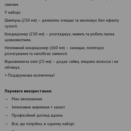
сяючим.
У наборі:
Шампунь
(250
мл
)
–
делікатно
очищає
та
зволожує
без
ефекту
сухості
.
Кондиціонер
(250
мл
)
–
розгладжує
,
живить
та
робить
пасма
шовковистими
.
Незмивний
кондиціонер
(160
мл
)
–
захищає
,
полегшує
розчіс
ування та запобігає ламкості.
Відновлююча олія (25 мл) – додає сяйва, зміцнює волосся і не
обтяжує.
+ Подарункова косметичка!
Переваги використання:
Max
-зволоження
Інтенсивне живлення + захист
Професійний догляд вдома
Все, що потрібно, в одному наборі