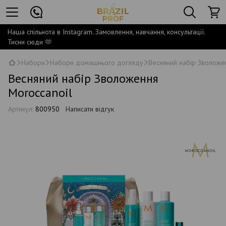
Наша спільнота в Instagram. Замовлення, навчання, консультації.
Тисни сюди 🫶
Набори
Набори домашнього догляду
Весняний набір Зволоже
Весняний набір Зволоження
Moroccanoil
Артикул:
800950
Написати відгук