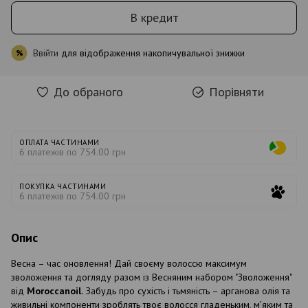
В кредит
Ввійти
для відображення накопичувальної знижки
%
До обраного
Порівняти
ОПЛАТА ЧАСТИНАМИ
6 платежів по 754.00 грн
ПОКУПКА ЧАСТИНАМИ
6 платежів по 754.00 грн
Опис
Весна – час оновлення! Дай своєму волоссю максимум
зволоження та догляду разом із Весняним набором "Зволоження"
від
Moroccanoil.
Забудь про сухість і тьмяність – арганова олія та
живильні компоненти зроблять твоє волосся гладеньким, м’яким та