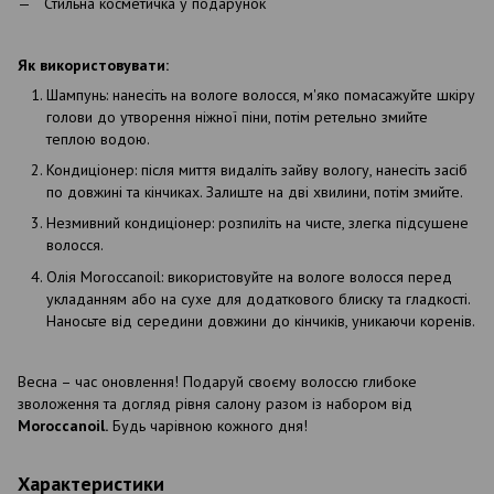
Стильна косметичка у подарунок
Як використовувати:
Шампунь: нанесіть на вологе волосся, м'яко помасажуйте шкіру
голови до утворення ніжної піни, потім ретельно змийте
теплою водою.
Кондиціонер
:
після
миття
видаліть
зайву
вологу
,
нанесіть
засіб
по
довжині
т
а кінчиках. Залиште на дві хвилини, потім змийте.
Незмивний
кондиціонер
:
розпиліть
на
чисте
,
злегка
підсушене
волосся
.
Олія
Moroccanoil:
ви
користовуйте на вологе волосся перед
укладанням або на сухе для додаткового блиску та гладкості.
Наносьте від середини довжини до кінчиків, уникаючи коренів.
Весна – час оновлення! Подаруй своєму волоссю глибоке
зволоження та догляд рівня салону разом із набором від
Moroccanoil.
Будь чарівною кожного дня!
Характеристики