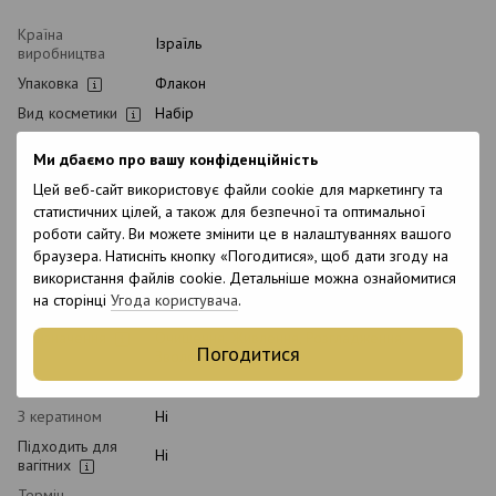
Країна
Ізраїль
виробництва
Упаковка
Флакон
Вид косметики
Набір
Тип домашнього
Післяпроцедурний, Щоденний
Ми дбаємо про вашу конфіденційність
догляду
Цей веб-сайт використовує файли cookie для маркетингу та
Класифікація
Професійна
косметики
статистичних цілей, а також для безпечної та оптимальної
роботи сайту. Ви можете змінити це в налаштуваннях вашого
Тип волосся
Всі типи волосся, Неслухняне, Пофарбоване,
браузера. Натисніть кнопку «Погодитися», щоб дати згоду на
Пошкоджене, Блонд, Освітлене, Сухе, Пористе
використання файлів cookie. Детальніше можна ознайомитися
Тип шкіри
Всі типи шкіри
на сторінці
Угода користувача
.
голови
Призначення
Очищення, Живлення, Розгладження,
Погодитися
Зволоження
Вік
18+
З кератином
Ні
Підходить для
Ні
вагітних
Термін