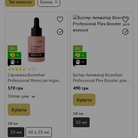
Тип волосся
Блонд
Хіт
Хіт
6
6
6
6
4
Cироватка Boomhair
Бустер-Активатор Boomhair
Professional Moroccan Argan
Professional Plex Booster для
Serum для волосся 30 мл
волосся 30 мл
570 грн
490 грн
Оптові ціни
Купити
Купити
Об`єм
30 мл
Об`єм
30 мл
60 x 30 мл