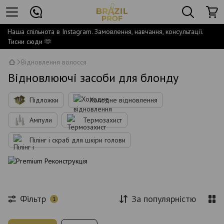
Наша спільнота в Instagram. Замовлення, навчання, консультації.
Тисни сюди 🫶
Відновлення волосся
Відновлюючі засоби для блонду
Підложки
Холодне відновлення
Ампули
Термозахист
Пілінг і скраб для шкіри голови
Фільтр
За популярністю
1