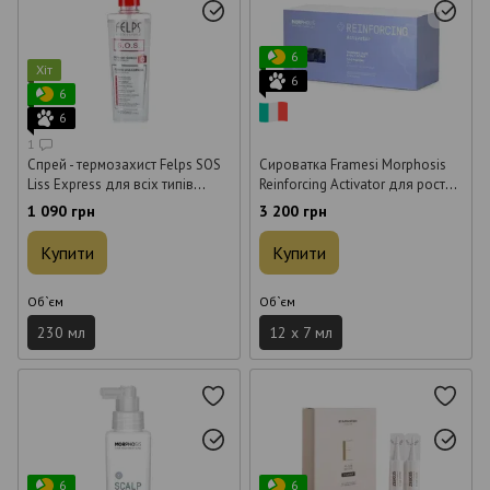
6
Хіт
6
6
6
1
Спрей - термозахист Felps SOS
Сироватка Framesi Morphosis
Liss Express для всіх типів
Reinforcing Activator для росту
волосся 230 мл
волосся 12*7 мл
1 090 грн
3 200 грн
Купити
Купити
Об`єм
Об`єм
230 мл
12 x 7 мл
6
6