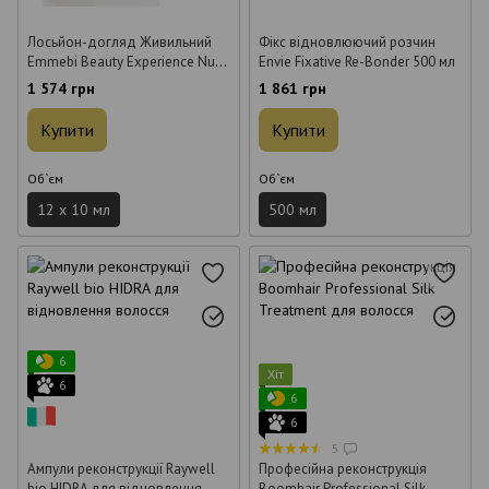
Лосьйон-догляд Живильний
Фікс відновлюючий розчин
Emmebi Beauty Experience Nutry
Envie Fixative Re-Bonder 500 мл
Care Lotion (ампули) 12 x 10 мл
1 574 грн
1 861 грн
Купити
Купити
Об`єм
Об`єм
12 х 10 мл
500 мл
6
Хіт
6
6
6
5
Ампули реконструкції Raywell
Професійна реконструкція
bio HIDRA для відновлення
Boomhair Professional Silk