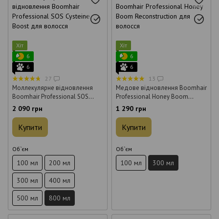
Хіт
Хіт
6
6
6
6
27
13
Моллекулярне відновлення
Медове відновлення Boomhair
Boomhair Professional SOS
Professional Honey Boom
Cysteine Boost для волосся 800
Reconstruction для волосся 300
2 090 грн
1 290 грн
мл
мл
Купити
Купити
Об`єм
Об`єм
100 мл
200 мл
100 мл
300 мл
300 мл
400 мл
500 мл
800 мл