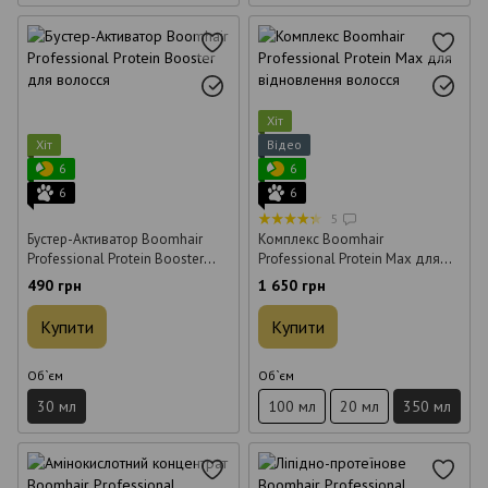
Хіт
Хіт
Відео
6
6
6
6
5
Бустер-Активатор Boomhair
Комплекс Boomhair
Professional Protein Booster
Professional Protein Max для
для волосся 30 мл
відновлення волосся 350 мл
490 грн
1 650 грн
Купити
Купити
Об`єм
Об`єм
30 мл
100 мл
20 мл
350 мл