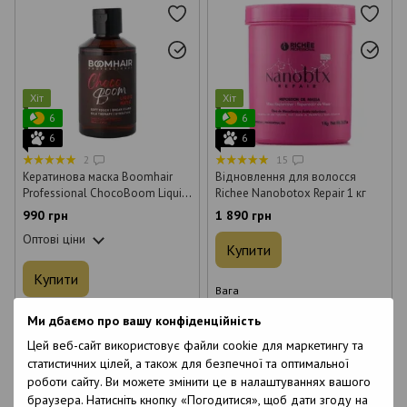
Хіт
Хіт
6
6
6
6
2
15
Кератинова маска Boomhair
Відновлення для волосся
Professional ChocoBoom Liquid
Richee Nanobotox Repair 1 кг
Mask для волосся 150 мл
990 грн
1 890 грн
Оптові ціни
Купити
Купити
Вага
100 г
200 г
400 г
Ми дбаємо про вашу конфіденційність
Об`єм
Цей веб-сайт використовує файли cookie для маркетингу та
150 мл
1000 г
статистичних цілей, а також для безпечної та оптимальної
роботи сайту. Ви можете змінити це в налаштуваннях вашого
браузера. Натисніть кнопку «Погодитися», щоб дати згоду на