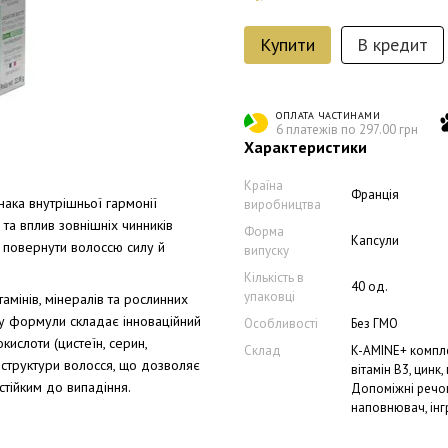
Купити
В кредит
ОПЛАТА ЧАСТИНАМИ
6 платежів по 297.00 грн
Характеристики
Країна
Франція
нака внутрішньої гармонії
виробництва
 та вплив зовнішніх чинників
Форма
Капсули
 повернути волоссю силу й
випуску
Кількість в
40 од.
упаковці
тамінів, мінералів та рослинних
ву формули складає інноваційний
Особливості
Без ГМО
ислоти (цистеїн, серин,
Склад
K-AMINE+ компле
 структури волосся, що дозволяє
вітамін В3, цинк, 
стійким до випадіння.
Допоміжні речов
наповнювач, інг