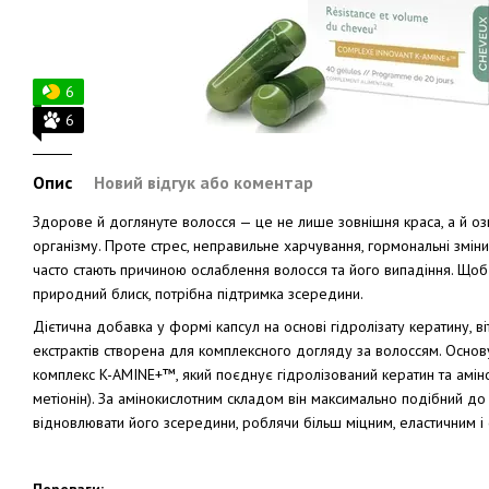
6
6
Опис
Новий відгук або коментар
Здорове й доглянуте волосся — це не лише зовнішня краса, а й оз
організму. Проте стрес, неправильне харчування, гормональні зміни
часто стають причиною ослаблення волосся та його випадіння. Щоб
природний блиск, потрібна підтримка зсередини.
Дієтична добавка у формі капсул на основі гідролізату кератину, ві
екстрактів створена для комплексного догляду за волоссям. Осно
комплекс K-AMINE+™, який поєднує гідролізований кератин та амінок
метіонін). За амінокислотним складом він максимально подібний до
відновлювати його зсередини, роблячи більш міцним, еластичним і 