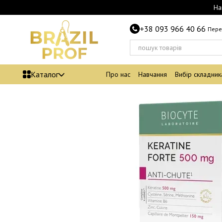
Перейти до основного контенту
На
+38 093 966 40 66
Пере
Каталог
Про нас
Навчання
Вибір складник