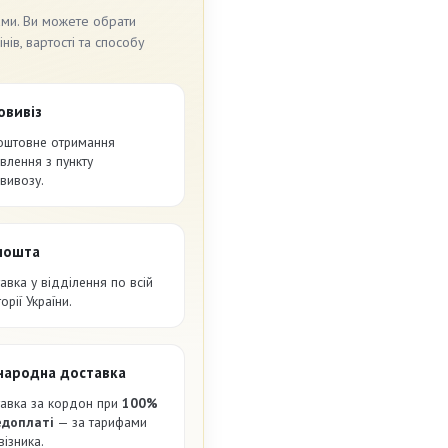
ами. Ви можете обрати
ів, вартості та способу
овивіз
оштовне отримання
влення з пункту
вивозу.
пошта
авка у відділення по всій
орії України.
народна доставка
авка за кордон при
100%
едоплаті
— за тарифами
візника.