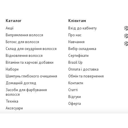
Каталог
Клієнтам
Акції
Вхід до кабінету
Випрямлення волосся
Про нас
Ботокс для волосся
Навчання
Склад для окудріння волосся
Вибір складника
Відновлення волосся
Сертифікати
Вітаміни та харчові добавки
Brazil Up
Набори
Оплата і доставка
Шампунь глибокого очищення
Обмін та повернення
Домашній догляд
Контакти
Засоби для фарбування
Статті
волосся
Відгуки
Техніка
Оферта
Аксесуари
Бренди
Ми в соцмережах
Догляд за обличчям