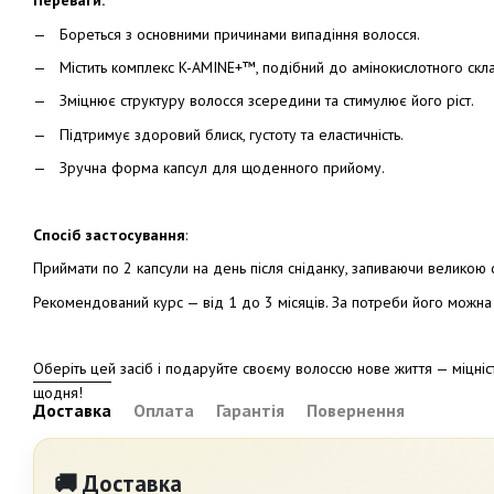
Переваги:
Бореться з основними причинами випадіння волосся.
Містить комплекс K-AMINE+™, подібний до амінокислотного скл
Зміцнює структуру волосся зсередини та стимулює його ріст.
Підтримує здоровий блиск, густоту та еластичність.
Зручна форма капсул для щоденного прийому.
Спосіб застосування
:
Приймати по 2 капсули на день після сніданку, запиваючи великою
Рекомендований курс — від 1 до 3 місяців. За потреби його можна п
Оберіть цей засіб і подаруйте своєму волоссю нове життя — міцніс
щодня!
Доставка
Оплата
Гарантія
Повернення
🚚 Доставка