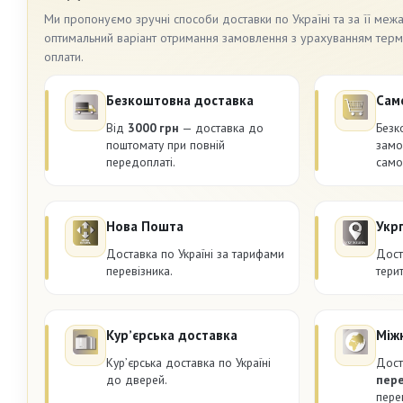
Ми пропонуємо зручні способи доставки по Україні та за її меж
оптимальний варіант отримання замовлення з урахуванням термін
оплати.
Безкоштовна доставка
Сам
Від
3000 грн
— доставка до
Безк
поштомату при повній
замо
передоплаті.
само
Нова Пошта
Укр
Доставка по Україні за тарифами
Дост
перевізника.
терит
Курʼєрська доставка
Між
Курʼєрська доставка по Україні
Дост
до дверей.
пер
пере