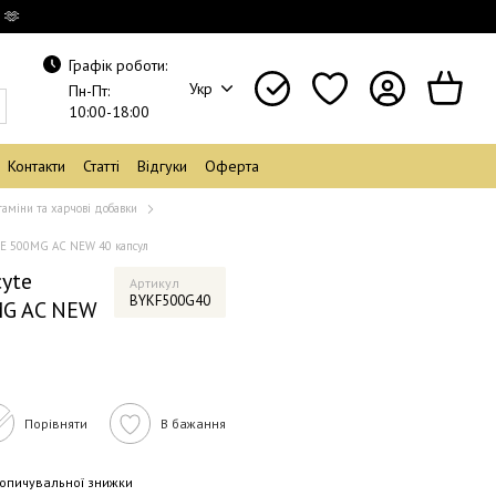
 🫶
Графік роботи:
Укр
Пн-Пт:
10:00-18:00
Контакти
Статті
Відгуки
Оферта
таміни та харчові добавки
TE 500MG AC NEW 40 капсул
yte
Артикул
BYKF500G40
MG AC NEW
Порівняти
В бажання
опичувальної знижки