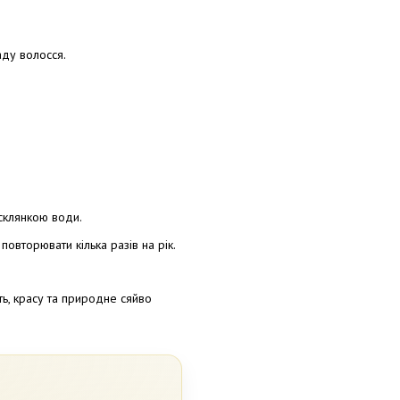
аду волосся.
 склянкою води.
овторювати кілька разів на рік.
ть, красу та природне сяйво