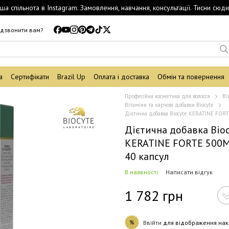
ша спільнота в Instagram. Замовлення, навчання, консультації. Тисни сюди
дзвонити вам?
а
Сертифікати
Brazil Up
Оплата і доставка
Обмін та повернення
Професійна косметика для волосся
Ві
Вітаміни та харчові добавки Biocyte
Дієтична добавка Biocyte KERATINE FOR
Дієтична добавка Bioc
KERATINE FORTE 500
40 капсул
В наявності
Написати відгук
1 782 грн
%
Ввійти
для відображення нак