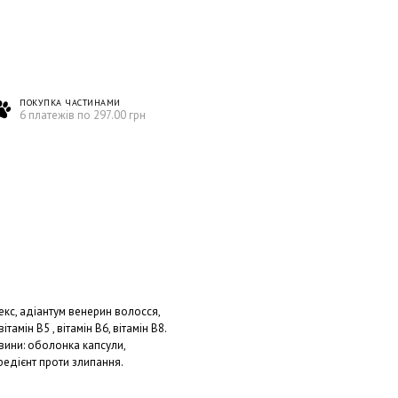
ПОКУПКА ЧАСТИНАМИ
6 платежів по 297.00 грн
кс, адіантум венерин волосся,
вітамін В5 , вітамін В6, вітамін В8.
ини: оболонка капсули,
редієнт проти злипання.