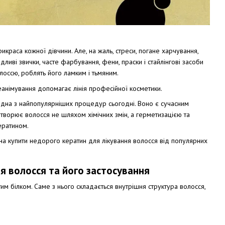
краса кожної дівчини. Але, на жаль, стреси, погане харчування,
дливі звички, часте фарбування, фени, праски і стайлінгові засоби
оссю, роблять його ламким і тьмяним.
еанімування допомагає лінія професійної косметики.
одна з найпопулярніших процедур сьогодні. Воно є сучасним
творює волосся не шляхом хімічних змін, а герметизацією та
ератином.
на купити недорого кератин для лікування волосся від популярних
я волосся та його застосування
им білком. Саме з нього складається внутрішня структура волосся,