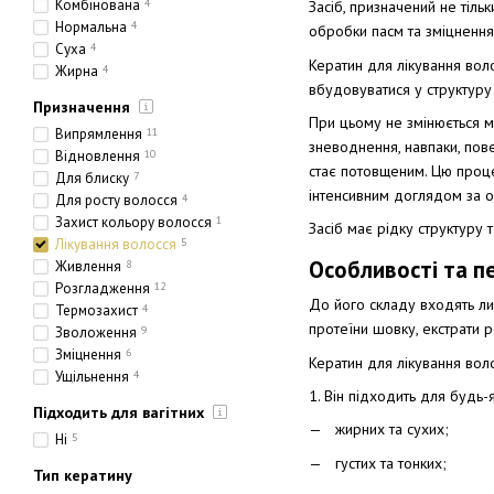
Комбінована
4
Засіб, призначений не тіль
Нормальна
4
обробки пасм та зміцнення
Суха
4
Кератин для лікування воло
Жирна
4
вбудовуватися у структуру
Призначення
При цьому не змінюється м
Випрямлення
11
зневоднення, навпаки, пове
Відновлення
10
стає потовщеним. Цю проц
Для блиску
7
інтенсивним доглядом за о
Для росту волосся
4
Захист кольору волосся
1
Засіб має рідку структуру 
Лікування волосся
5
Особливості та п
Живлення
8
Розгладження
12
До його складу входять лише
Термозахист
4
протеїни шовку, екстрати р
Зволоження
9
Зміцнення
6
Кератин для лікування вол
Ущільнення
4
1. Він підходить для будь-я
Підходить для вагітних
жирних та сухих;
Ні
5
густих та тонких;
Тип кератину