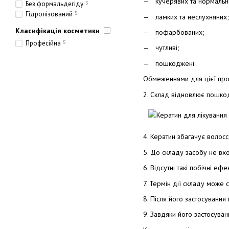
кучерявих та нормальн
Без формальдегіду
5
Гідролізований
5
ламких та неслухняних;
Класифікація косметики
пофарбованих;
Професійна
5
чутливі;
пошкоджені.
Обмеженнями для цієї проце
2. Склад відновлює пошко
4. Кератин збагачує волос
5. До складу засобу не вх
6. Відсутні такі побічні е
7. Термін дії складу може с
8. Після його застосування 
9. Завдяки його застосува