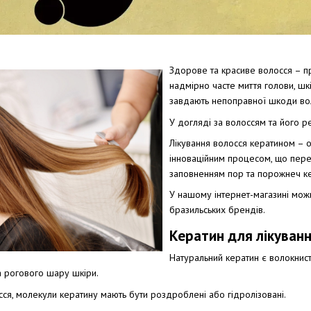
Здорове та красиве волосся – при
надмірно часте миття голови, шкі
завдають непоправної шкоди вол
У догляді за волоссям та його р
Лікування волосся кератином – 
інноваційним процесом, що пере
заповненням пор та порожнеч к
У нашому інтернет-магазині мож
бразильських брендів.
Кератин для лікуванн
Натуральний кератин є волокнист
та рогового шару шкіри.
ся, молекули кератину мають бути роздроблені або гідролізовані.