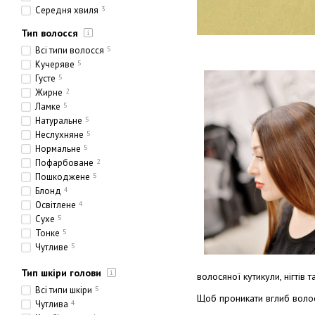
Середня хвиля
3
Тип волосся
Всі типи волосся
5
Кучеряве
5
Густе
5
Жирне
2
Ламке
5
Натуральне
5
Неслухняне
5
Нормальне
5
Пофарбоване
2
Пошкоджене
5
Блонд
4
Освітлене
4
Сухе
5
Тонке
5
Чутливе
5
Етнічне
1
Тип шкіри голови
Товсте
1
волосяної кутикули, нігтів 
Пористе
4
Всі типи шкіри
5
Щоб проникати вглиб волос
Чутлива
4