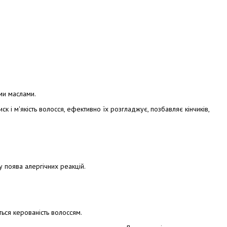
ми маслами.
к і м'якість волосся, ефективно їх розгладжує, позбавляє кінчиків,
у поява алергічних реакцій.
ься керованість волоссям.