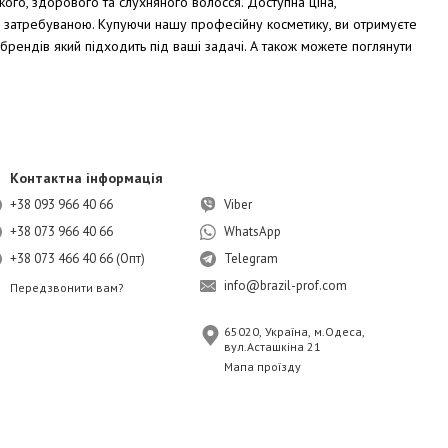
ого, здорового та слухняного волосся. Доступна ціна,
а затребуваною. Купуючи нашу професійну косметику, ви отримуєте
брендів який підходить під ваші задачі. А також можете поглянути
Контактна інформація
+38 093 966 40 66
Viber
+38 073 966 40 66
WhatsApp
+38 073 466 40 66 (Опт)
Telegram
info@brazil-prof.com
Передзвонити вам?
65020, Україна, м.Одеса,
вул.Асташкіна 21
Мапа проїзду