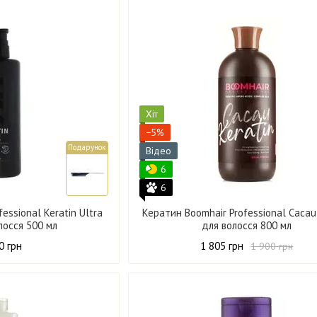
Хіт
−5%
Подарунок
Відео
6
6
essional Keratin Ultra
Кератин Boomhair Professional Cacau
лосся 500 мл
для волосся 800 мл
0 грн
1 805 грн
1 900 грн