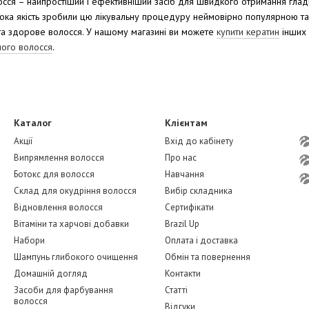
осся – найпростіший і ефективніший засіб для швидкого отримання гладк
ока якість зробили цю лікувальну процедуру неймовірно популярною т
та здорове волосся. У нашому магазині ви можете
купити кератин
інших 
ого волосся
.
Каталог
Клієнтам
Акції
Вхід до кабінету
Випрямлення волосся
Про нас
Ботокс для волосся
Навчання
Склад для окудріння волосся
Вибір складника
Відновлення волосся
Сертифікати
Вітаміни та харчові добавки
Brazil Up
Набори
Оплата і доставка
Шампунь глибокого очищення
Обмін та повернення
Домашній догляд
Контакти
Засоби для фарбування
Статті
волосся
Відгуки