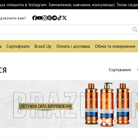
ша спільнота в Instagram. Замовлення, навчання, консультації. Тисни сюди
дзвонити вам?
а
Сертифікати
Brazil Up
Оплата і доставка
Обмін та повернення
ся
Сортування: