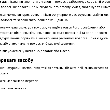
ки для лікування, але і для зміцнення волосся, забезпечує середній ріве
 волосяних волокон. Крім лікувального ефекту, склад зволожує та живит
сся можна використовувати після регулярного застосування стайлінгових
 волосся та заповнювати пошкоджені ділянки.
олекулярна структура волосся, не відбувається його ослаблення або
ртається цілісність щільність, заповнюються порожнечі та пори, волосся
едуру можна порівняти з косметичним ремонтом волосся. Вона є дуже
слабленим, ламким, волоссям будь-якої довжини.
та випускається у вигляді сироваток або масел.
ереваги засобу
 натуральні компоненти, такі як вітаміни, білки та олії, амінокислоти та
ослин.
осся має чимало переваг:
ких типів волосся: