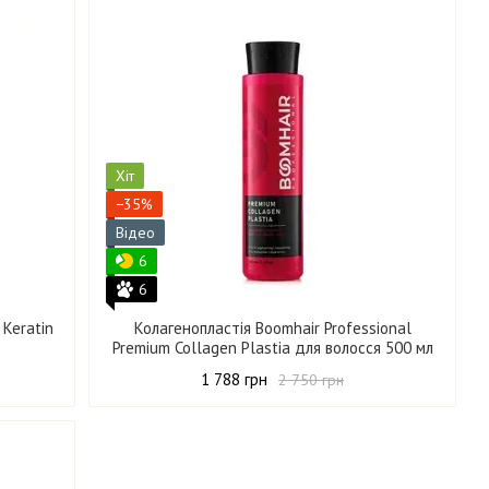
Хіт
−35%
Відео
6
6
 Keratin
Колагенопластія Boomhair Professional
Premium Collagen Plastia для волосся 500 мл
1 788 грн
2 750 грн