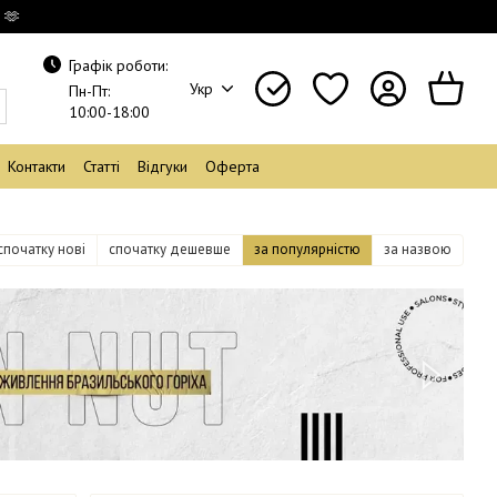
 🫶
Графік роботи:
Укр
Пн-Пт:
10:00-18:00
Контакти
Статті
Відгуки
Оферта
спочатку нові
спочатку дешевше
за популярністю
за назвою