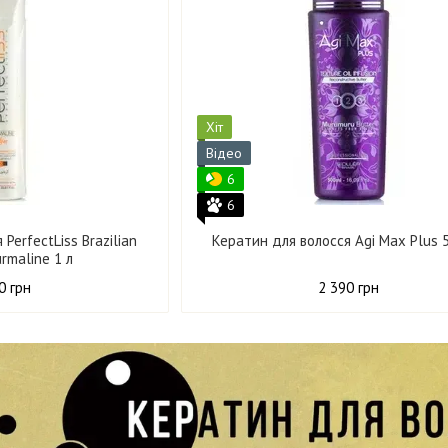
Хіт
Відео
6
6
PerfectLiss Brazilian
Кератин для волосся Agi Max Plus 
urmaline 1 л
0 грн
2 390 грн