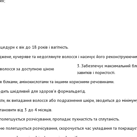
их;
дури є вік до 18 років і вагітність.
джене, кучеряве та недоглянуте волосся і насичує його реконструюючи
3. Забезпечує максимальний блис
завитків і пористості.
ся білками, амінокислотами та іншими корисними речовинами.
одить шкідливий для здоров'я формальдегід.
фекти, як випадання волосся або подразнення шкіри, зводиться до мінімум
тановити від 3 до 4 місяців.
полегшується розчісування, пропадає пухнастість та сплутаність.
нню полегшується розчісування, скорочується час укладання та покращуєт