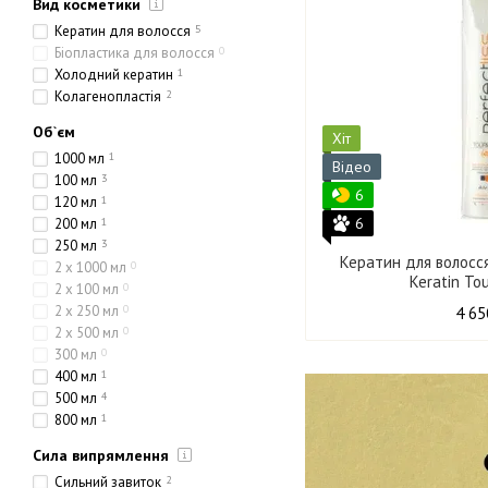
Вид косметики
Кератин для волосся
5
Біопластика для волосся
0
Холодний кератин
1
Колагенопластія
2
Об`єм
Хіт
1000 мл
1
Відео
100 мл
3
6
120 мл
1
6
200 мл
1
250 мл
3
Кератин для волосся 
2 x 1000 мл
0
Keratin To
2 x 100 мл
0
2 x 250 мл
0
4 65
2 x 500 мл
0
300 мл
0
400 мл
1
500 мл
4
800 мл
1
Сила випрямлення
Сильний завиток
2