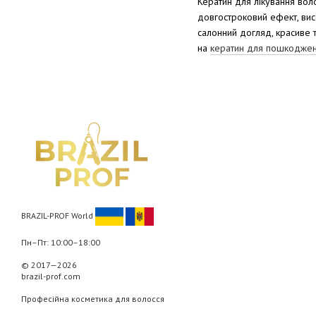
Кератин для лікування вол
довгостроковий ефект, вис
салонний догляд, красиве 
на
кератин для пошкоджен
BRAZIL-PROF World
Пн–Пт: 10:00–18:00
© 2017—2026
brazil-prof.com
Професійна косметика для волосся