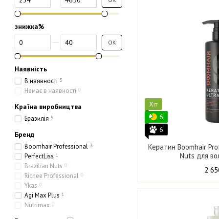
знижка%
Від знижка%
До знижка%
ОК
Наявність
В наявності
5
Немає в наявності
0
Хіт
Країна виробництва
6
Бразилія
5
6
Бренд
Boomhair Professional
3
Кератин Boomhair Prof
Nuts для во
PerfectLiss
1
Brazilian Nuts
0
2 65
Richee Professional
0
Ykas
0
Agi Max Plus
1
Nutrimax
0