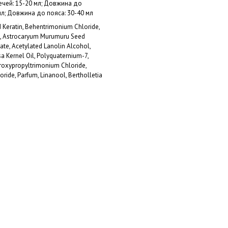
чей: 15-20 мл; Довжина до
мл; Довжина до пояса: 30-40 мл
 Keratin, Behentrimonium Chloride,
l, Astrocaryum Murumuru Seed
tate, Acetylated Lanolin Alcohol,
a Kernel Oil, Polyquaternium-7,
droxypropyltrimonium Chloride,
ride, Parfum, Linanool, Bertholletia