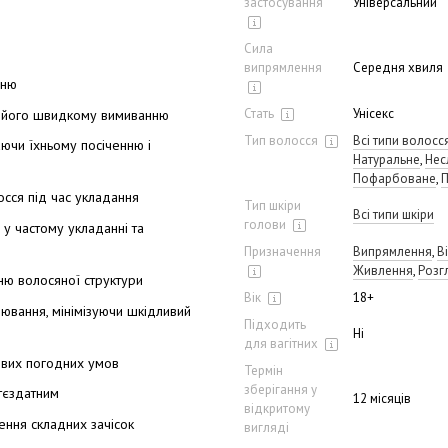
застосування
Універсальний
Сила
випрямлення
Середня хвиля
нню
Стать
Унісекс
є його швидкому вимиванню
Тип волосся
Всі типи волосс
ючи їхньому посіченню і
Натуральне
,
Нес
Пофарбоване
,
сся під час укладання
Тип шкіри
Всі типи шкіри
голови
 у частому укладанні та
Призначення
Випрямлення
,
В
Живлення
,
Розг
нню волосяної структури
Вік
18+
ювання, мінімізуючи шкідливий
Підходить
Ні
для вагітних
ливих погодних умов
Термін
зберігання у
тєздатним
12 місяців
відкритому
ення складних зачісок
вигляді