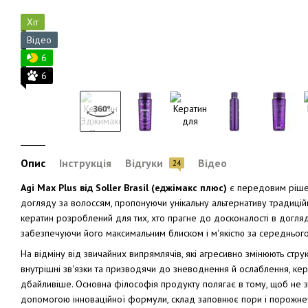
Хіт
Відео
6
6
Опис
Інструкція
Відгуки
Відео
Разом дешевше
24
Agi Max Plus від Soller Brasil (еджімакс плюс)
є передовим рішен
догляду за волоссям, пропонуючи унікальну альтернативу традиці
кератин розроблений для тих, хто прагне до досконалості в догляд
забезпечуючи його максимальним блиском і м'якістю за середньог
На відміну від звичайних випрямлячів, які агресивно змінюють стру
внутрішні зв'язки та призводячи до зневоднення й ослаблення, кер
дбайливіше. Основна філософія продукту полягає в тому, щоб не з
Кератин для волосся Agi
допомогою інноваційної формули, склад заповнює пори і порожнечі
Max Plus 500 мл