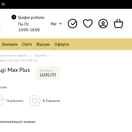
 🫶
Графік роботи:
Укр
Пн-Пт:
10:00-18:00
Контакти
Статті
Відгуки
Оферта
прямлення волосся
Кератин
лосся Agi Max Plus 500 мл
gi Max Plus
Артикул
16581233
гуки
Порівняти
В бажання
опичувальної знижки