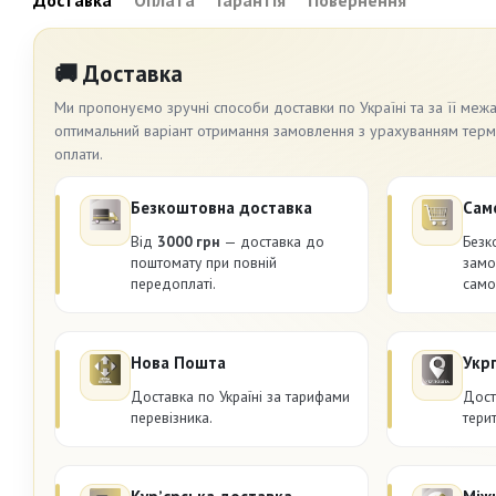
Доставка
Оплата
Гарантія
Повернення
🚚 Доставка
Ми пропонуємо зручні способи доставки по Україні та за її меж
оптимальний варіант отримання замовлення з урахуванням термін
оплати.
Безкоштовна доставка
Сам
Від
3000 грн
— доставка до
Безк
поштомату при повній
замо
передоплаті.
само
Нова Пошта
Укр
Доставка по Україні за тарифами
Дост
перевізника.
терит