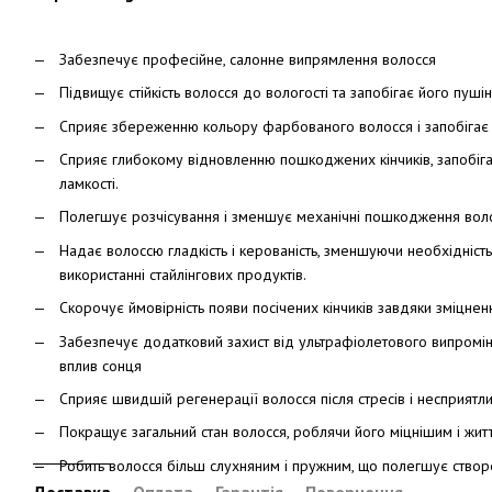
Забезпечує професійне, салонне випрямлення волосся
Підвищує стійкість волосся до вологості та запобігає його пуші
Сприяє збереженню кольору фарбованого волосся і запобіга
Сприяє глибокому відновленню пошкоджених кінчиків, запобіга
ламкості.
Полегшує розчісування і зменшує механічні пошкодження воло
Надає волоссю гладкість і керованість, зменшуючи необхідність
використанні стайлінгових продуктів.
Скорочує ймовірність появи посічених кінчиків завдяки зміцне
Забезпечує додатковий захист від ультрафіолетового випромін
вплив сонця
Сприяє швидшій регенерації волосся після стресів і несприят
Покращує загальний стан волосся, роблячи його міцнішим і жит
Робить волосся більш слухняним і пружним, що полегшує створ