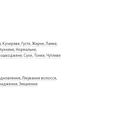
я
,
Кучеряве
,
Густе
,
Жирне
,
Ламке
,
лухняне
,
Нормальне
,
Пошкоджене
,
Сухе
,
Тонке
,
Чутливе
ідновлення
,
Лікування волосся
,
ладження
,
Зміцнення