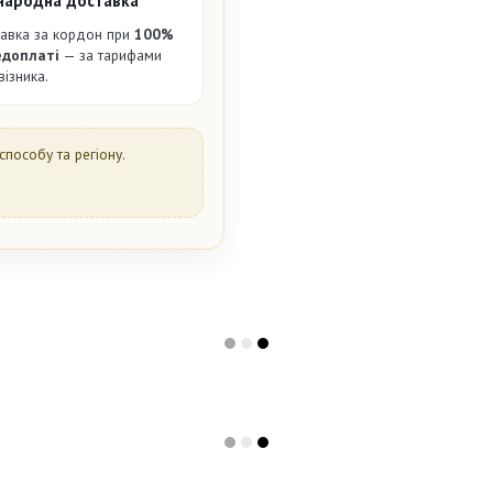
народна доставка
авка за кордон при
100%
едоплаті
— за тарифами
візника.
способу та регіону.