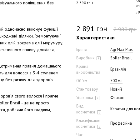
Shampoo для глибокого
Sh
візуального поліпшення без
2 390 грн
очищення 500 мл
оч
590 грн
59
2 891 грн
 грн
2 980 грн
Купити
ий одночасно виконує функції
шкоджені ділянки, "ремонтуючи"
Характеристики
них олій, зокрема олії мурумуру,
негативного впливу довкілля,
Бренд
Agi Max Plus
Виробник
Soller Brasil
а дотримання правил домашнього
Країна
Бразилія
виробництва
ить для волосся з 3-4 ступенем
ну без ризику для здоров'я
Об`єм
500 мл
Стан товару
Новий
доров'я свого волосся і прагне
Упаковка
Флакон
ller Brasil - це не просто
Вид
Кератин для во
сся, роблячи його гладким,
косметики
Класифікація
Професійна
косметики
Час