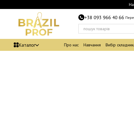
Перейти до основного контенту
На
+38 093 966 40 66
Пере
Каталог
Про нас
Навчання
Вибір складник