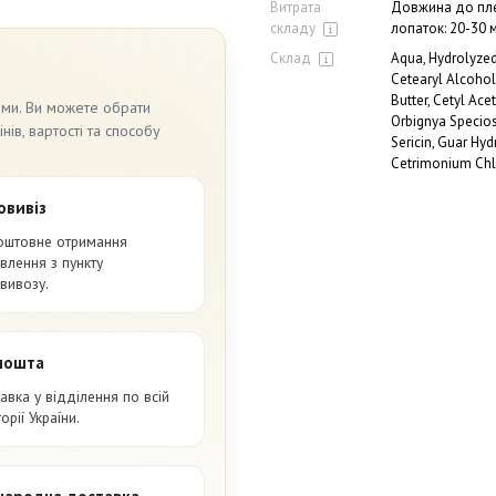
Витрата
Довжина до пле
складу
лопаток: 20-30 
Склад
Aqua, Hydrolyzed
Cetearyl Alcoho
Butter, Cetyl Ace
ами. Ви можете обрати
Orbignya Specios
ів, вартості та способу
Sericin, Guar Hy
Cetrimonium Chlo
овивіз
оштовне отримання
влення з пункту
вивозу.
пошта
авка у відділення по всій
орії України.