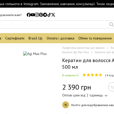
ша спільнота в Instagram. Замовлення, навчання, консультації. Тисни сюди
дзвонити вам?
а
Сертифікати
Brazil Up
Оплата і доставка
Обмін та повернення
Професійна косметика для волосся
Ви
Кератин Agi Max Plus
Кератин для во
Кератин для волосся A
500 мл
В наявності
24 від
2 390 грн
Оптові ціни від 2 одиниць
%
Ввійти
для відображення нак