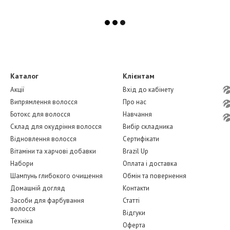
Каталог
Клієнтам
Акції
Вхід до кабінету
Випрямлення волосся
Про нас
Ботокс для волосся
Навчання
Склад для окудріння волосся
Вибір складника
Відновлення волосся
Сертифікати
Вітаміни та харчові добавки
Brazil Up
Набори
Оплата і доставка
Шампунь глибокого очищення
Обмін та повернення
Домашній догляд
Контакти
Засоби для фарбування
Статті
волосся
Відгуки
Техніка
Оферта