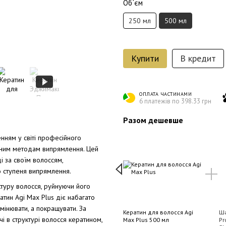
Об`єм
250 мл
500 мл
Купити
В кредит
ОПЛАТА ЧАСТИНАМИ
6 платежів по 398.33 грн
Разом дешевше
ням у світі професійного
йним методам випрямлення. Цей
і за своїм волоссям,
о ступеня випрямлення.
ктуру волосся, руйнуючи його
атин Agi Max Plus діє набагато
мінювати, а покращувати. За
Шампунь Boomhair
Кератин для волосся Agi
Ша
 в структурі волосся кератином,
Professional Deep Control
Max Plus 500 мл
Pr