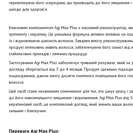
герметизуючи його зсередини, що призводить до його зміцнення і 
2 390 грн
шкоди для здоров'я.
2 891 грн
2 980
Ключовим компонентом Agi Max Plus є масляний реконструктор, як
тритменту і кератину. Ця унікальна формула активно впливає на по
їх і відновлюючи цілісність волокон. Завдяки вмісту реконструюваль
продукт інтенсивно живить волосся, забезпечуючи його захист від 
стайлінгових приладів і хімічних процедур.
Застосування Agi Max Plus забезпечує тривалий результат, який з
догляду зберігається від 3 до 4 місяців. Продукт ідеально підход
пошкодження, даючи змогу досягти помітного поліпшення його ста
волосся.
Цей засіб стане незамінним помічником для тих, хто цінує красу і з
до його максимального зміцнення і відновлення. Agi Max Plus від So
кератиновий засіб, це комплексний догляд, який змінить ваше воло
сильним і блискучим.
Переваги Agi Max Plus: