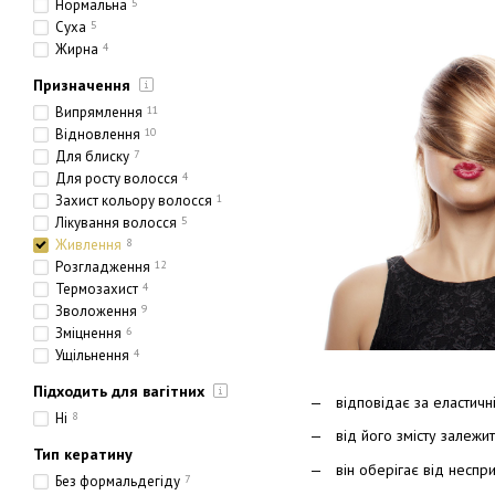
Нормальна
5
Суха
5
Жирна
4
Призначення
Випрямлення
11
Відновлення
10
Для блиску
7
Для росту волосся
4
Захист кольору волосся
1
Лікування волосся
5
Живлення
8
Розгладження
12
Термозахист
4
Зволоження
9
Зміцнення
6
Ущільнення
4
Підходить для вагітних
відповідає за еластичні
Ні
8
від його змісту залежи
Тип кератину
він оберігає від неспр
Без формальдегіду
7