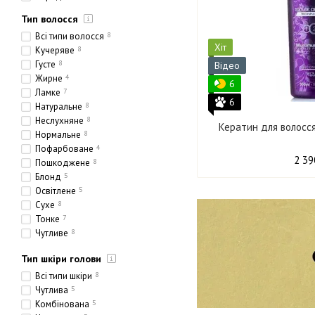
Тип волосся
Всі типи волосся
8
Хіт
Кучеряве
8
Густе
8
Відео
Жирне
4
6
Ламке
7
6
Натуральне
8
Неслухняне
8
Кератин для волосся
Нормальне
8
Пофарбоване
4
2 39
Пошкоджене
8
Блонд
5
Освітлене
5
Сухе
8
Тонке
7
Чутливе
8
Етнічне
1
Тип шкіри голови
Товсте
1
Пористе
4
Всі типи шкіри
8
Чутлива
5
Комбінована
5