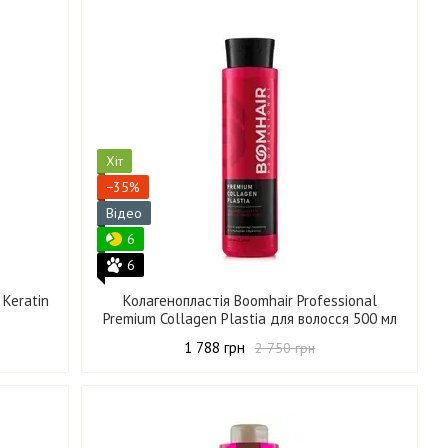
Хіт
−35%
Відео
6
6
 Keratin
Колагенопластія Boomhair Professional
Premium Collagen Plastia для волосся 500 мл
1 788 грн
2 750 грн