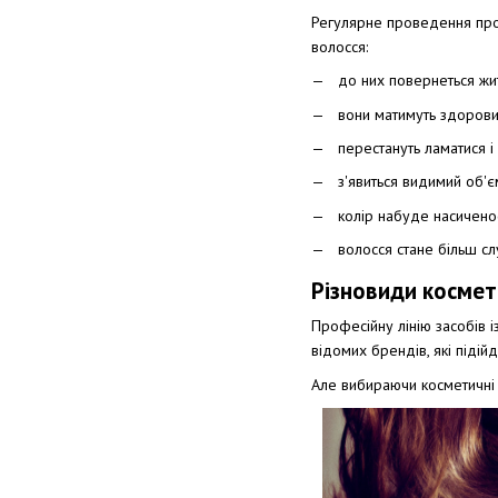
Регулярне проведення про
волосся:
до них повернеться жи
вони матимуть здорови
перестануть ламатися і
з'явиться видимий об'єм,
колір набуде насиченос
волосся стане більш сл
Різновиди космет
Професійну лінію засобів і
відомих брендів, які піді
Але вибираючи косметичні п