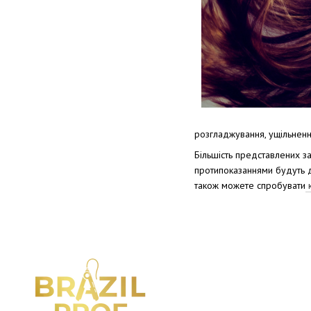
розгладжування, ущільненн
Більшість представлених з
протипоказаннями будуть ди
також можете спробувати
к