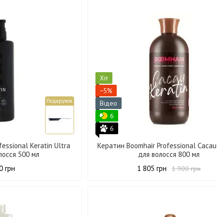
Хіт
−5%
Подарунок
Відео
6
6
essional Keratin Ultra
Кератин Boomhair Professional Cacau
лосся 500 мл
для волосся 800 мл
0 грн
1 805 грн
1 900 грн