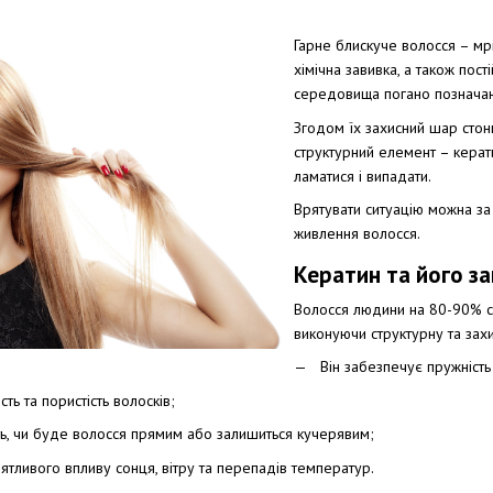
Гарне блискуче волосся – мр
хімічна завивка, а також пос
середовища погано позначаю
Згодом їх захисний шар стонш
структурний елемент – керати
ламатися і випадати.
Врятувати ситуацію можна за
живлення волосся.
Кератин та його з
Волосся людини на 80-90% ск
виконуючи структурну та зах
Він забезпечує пружність 
сть та пористість волосків;
ть, чи буде волосся прямим або залишиться кучерявим;
иятливого впливу сонця, вітру та перепадів температур.