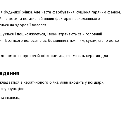
ія будь-якої жінки. Але часте фарбування, сушіння гарячим феном,
тійні стреси та негативний вплив факторів навколишнього
ться на здоров'ї волосся.
ується і пошкоджується, і вони втрачають свій головний
н. Без нього волосся стає безживним, тьмяним, сухим, стане легко
 допомогою професійної косметики, що містить кератин для
авдання
ладається з кератинового білка, який входить у всі шари,
исну функцію:
та міцність;