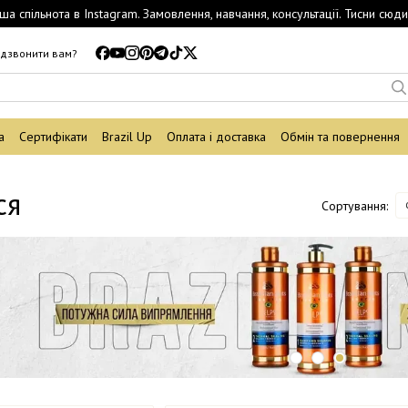
ша спільнота в Instagram. Замовлення, навчання, консультації. Тисни сюди
дзвонити вам?
а
Сертифікати
Brazil Up
Оплата і доставка
Обмін та повернення
ся
Сортування: