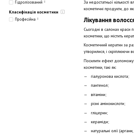
За недостатньої кількості
Гідролізований
8
косметичні продукти, до як
Класифікація косметики
Лікування волосс
Професійна
8
Сьогодні в салонах краси 
косметики, що містить кер
Косметичний кератин за ра
утворилися, і скріплюючи 
Посилити ефект допоможуть
косметики, такі як:
гіалуронова кислота;
пантенол;
вітаміни;
різні амінокислоти;
гліцерин;
кераміди;
натуральні олії (аргани,