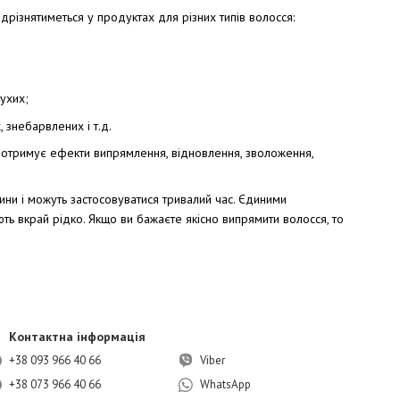
ідрізнятиметься у продуктах для різних типів волосся:
ухих;
 знебарвлених і т.д.
отримує ефекти випрямлення, відновлення, зволоження,
ини і можуть застосовуватися тривалий час. Єдиними
ають вкрай рідко. Якщо ви бажаєте якісно випрямити волосся, то
Контактна інформація
+38 093 966 40 66
Viber
+38 073 966 40 66
WhatsApp