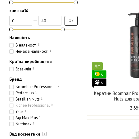
знижка%
Від знижка%
До знижка%
ОК
Наявність
В наявності
8
Немає в наявності
1
Країна виробництва
Хіт
Бразилія
8
6
Бренд
6
Boomhair Professional
3
PerfectLiss
1
Кератин Boomhair Prof
Nuts для во
Brazilian Nuts
1
Richee Professional
0
2 65
Ykas
1
Agi Max Plus
1
Nutrimax
1
Вид косметики