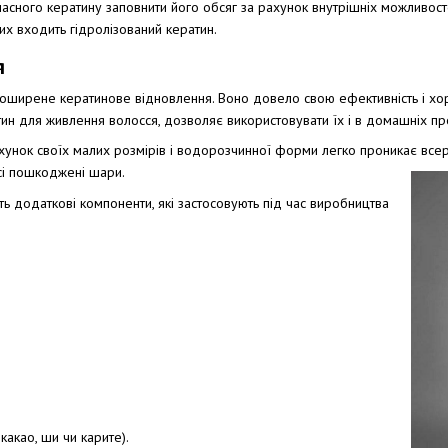
 власного кератину заповнити його обсяг за рахунок внутрішніх можлив
их входить гідролізований кератин.
я
поширене кератинове відновлення. Воно довело свою ефективність і хоро
атин для живлення волосся, дозволяє використовувати їх і в домашніх п
хунок своїх малих розмірів і водорозчинної форми легко проникає все
всі пошкоджені шари.
 додаткові компоненти, які застосовують під час виробництва
 какао, ши чи карите).