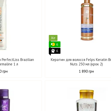
Хіт
6
6
PerfectLiss Brazilian
Кератин для волосся Felps Keratin Br
urmaline 1 л
Nuts 250 мл (крок 2)
0 грн
1 890 грн