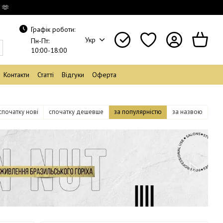
 🫶
Графік роботи:
Укр
Пн-Пт:
10:00-18:00
Контакти
Статті
Відгуки
Оферта
спочатку нові
спочатку дешевше
за популярністю
за назвою