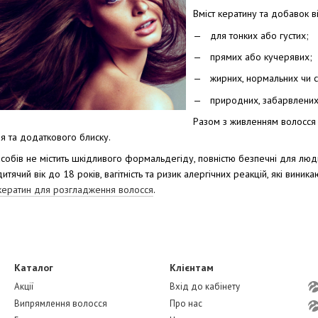
Вміст кератину та добавок в
для тонких або густих;
прямих або кучерявих;
жирних, нормальних чи с
природних, забарвлених,
Разом з живленням волосся 
я та додаткового блиску.
асобів не містить шкідливого формальдегіду, повністю безпечні для люд
тячий вік до 18 років, вагітність та ризик алергічних реакцій, які виник
ератин для розгладження волосся
.
Каталог
Клієнтам
Акції
Вхід до кабінету
Випрямлення волосся
Про нас