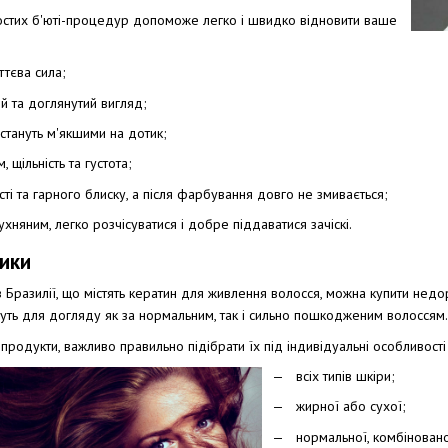
стих б'юті-процедур допоможе легко і швидко відновити ваше
ттєва сила;
й та доглянутий вигляд;
 стануть м'якшими на дотик;
 щільність та густота;
ті та гарного блиску, а після фарбування довго не змивається;
ухняним, легко розчісуватися і добре піддаватися зачіскі.
ики
з Бразилії, що містять кератин для живлення волосся, можна купити нед
йдуть для догляду як за нормальним, так і сильно пошкодженим волоссям.
родукти, важливо правильно підібрати їх під індивідуальні особливості
всіх типів шкіри;
жирної або сухої;
нормальної, комбіновано