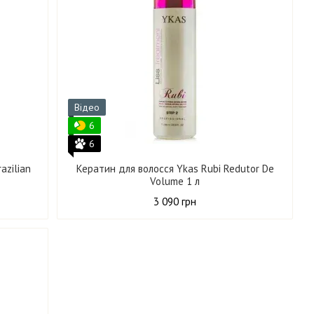
Відео
6
6
azilian
Кератин для волосся Ykas Rubi Redutor De
Volume 1 л
3 090 грн