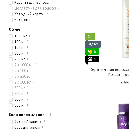
Кератин для волосся
8
Біопластика для волосся
0
Холодний кератин
4
Колагенопластія
2
Об`єм
1000 мл
3
Хіт
100 мл
5
Відео
120 мл
1
6
200 мл
1
6
250 мл
6
2 x 1000 мл
0
Кератин для волосся 
2 x 100 мл
0
Keratin To
2 x 250 мл
0
2 x 500 мл
0
4 65
300 мл
0
400 мл
1
500 мл
7
800 мл
1
Сила випрямлення
Сильний завиток
4
Середня хвиля
4