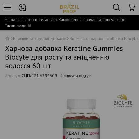
Наша спільнота в Instagram. Замовлення, навчання, консультації.
Тисни сюди 🫶
Вітаміни та харчові добавки
Вітаміни та харчові добавки Biocyte
Харчова добавка Keratine Gummies
Biocyte для росту та зміцненню
волосся 60 шт
Артикул:
CHEKE21.6294609
Написати відгук