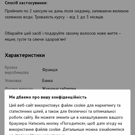
Спосіб застосування:
Приймати по 2 капсули на день після сніданку, запиваючи великою
склянкою води. Тривалість курсу – від 1 до 3 місяців.
Обирайте цей засіб і подаруйте своєму волоссю нове життя –
міцне, густе та сяюче здоров’ям!
Характеристики
Країна
Франція
виробництва
Упаковка
Банка
Форма випуску
Жувальні таблетки
Кількість в
Ми дбаємо про вашу конфіденційність
60 од.
упаковці
Цей веб-сайт використовує файли cookie для маркетингу та
Особливості
Без ГМО
статистичних цілей, а також для безпечної та оптимальної
роботи сайту. Ви можете змінити це в налаштуваннях вашого
Склад
K-AMINE+ комплекс, адіантум венерине
браузера. Натисніть кнопку «Погодитися», щоб дати згоду на
волосся, вітамін В3, цинк, вітамін В5, вітамін В6,
мідь, вітамін В8.
використання файлів cookie. Детальніше можна ознайомитися
Допоміжні речовини: оболонка капсули,