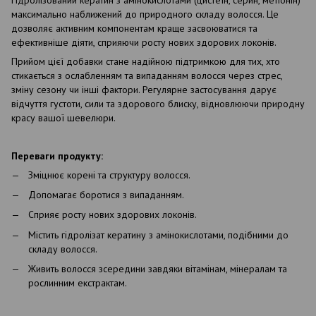
максимально наближений до природного складу волосся. Це
дозволяє активним компонентам краще засвоюватися та
ефективніше діяти, сприяючи росту нових здорових локонів.
Прийом цієї добавки стане надійною підтримкою для тих, хто
стикається з ослабленням та випаданням волосся через стрес,
зміну сезону чи інші фактори. Регулярне застосування дарує
відчуття густоти, сили та здорового блиску, відновлюючи природну
красу вашої шевелюри.
Переваги продукту:
Зміцнює корені та структуру волосся.
Допомагає боротися з випаданням.
Сприяє росту нових здорових локонів.
Містить гідролізат кератину з амінокислотами, подібними до
складу волосся.
Живить волосся зсередини завдяки вітамінам, мінералам та
рослинним екстрактам.