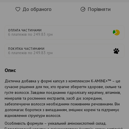
До обраного
Порівняти
ОПЛАТА ЧАСТИНАМИ
6 платежів по 249.83 грн
ПОКУПКА ЧАСТИНАМИ
6 платежів по 249.83 грн
Опис
Дієтична добавка у формі капсул з комплексом K-AMINE+™ – це
сучасне рішення для тих, хто прагне зберегти здорове, сильне та
густе волосся. Завдяки поєднанню гідролізату кератину, вітамінів,
мінералів та рослинних екстрактів, засіб діє зсередини,
забезпечуючи волосся необхідними поживними речовинами. Він
допомагає боротися з випаданням, зміцнює корені та підтримує
відновлення структури волосся.
Особливість формули – унікальний амінокислотний склад.
Гідролізований кератин з амінокислотами (цистеїн, серин, метіонін)