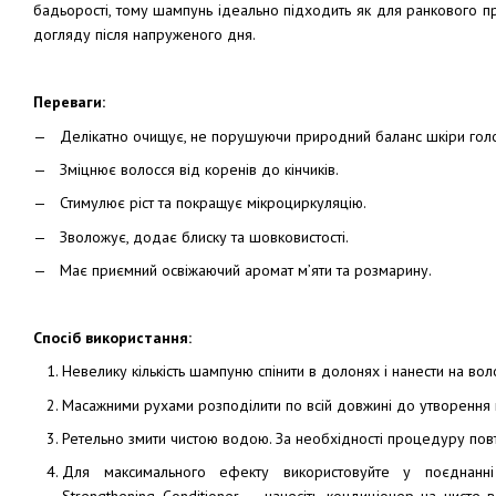
бадьорості, тому шампунь ідеально підходить як для ранкового пр
догляду після напруженого дня.
Переваги:
Делікатно очищує, не порушуючи природний баланс шкіри гол
Зміцнює волосся від коренів до кінчиків.
Стимулює ріст та покращує мікроциркуляцію.
Зволожує, додає блиску та шовковистості.
Має приємний освіжаючий аромат м’яти та розмарину.
Спосіб використання:
Невелику кількість шампуню спінити в долонях і нанести на вол
Масажними рухами розподілити по всій довжині до утворення н
Ретельно змити чистою водою. За необхідності процедуру пов
Для максимального ефекту використовуйте у поєднан