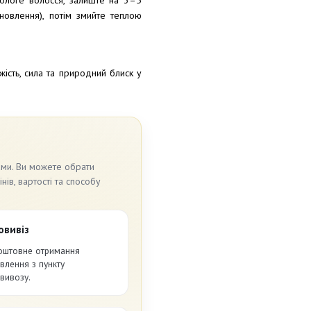
 вологе волосся, залиште на 3–5
овлення), потім змийте теплою
жість, сила та природний блиск у
ами. Ви можете обрати
ів, вартості та способу
овивіз
оштовне отримання
влення з пункту
вивозу.