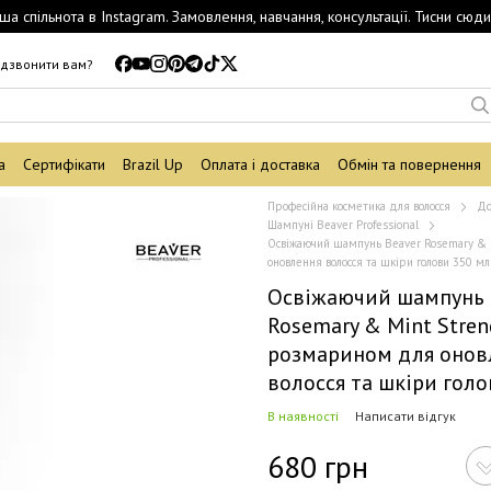
ша спільнота в Instagram. Замовлення, навчання, консультації. Тисни сюди
дзвонити вам?
а
Сертифікати
Brazil Up
Оплата і доставка
Обмін та повернення
Професійна косметика для волосся
До
Шампуні Beaver Professional
Освіжаючий шампунь Beaver Rosemary & 
оновлення волосся та шкіри голови 350 мл
Освіжаючий шампунь 
Rosemary & Mint Stren
розмарином для онов
волосся та шкіри гол
В наявності
Написати відгук
680 грн