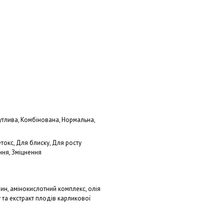
я
Чутлива, Комбінована, Нормальна,
токс, Для блиску, Для росту
ня, Зміцнення
рин, амінокислотний комплекс, олія
 та екстракт плодів карликової