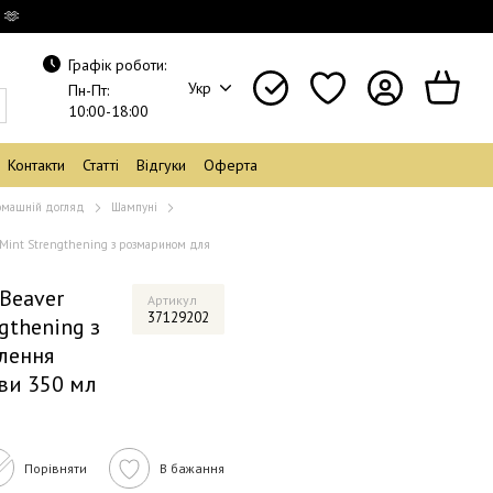
 🫶
Графік роботи:
Укр
Пн-Пт:
10:00-18:00
Контакти
Статті
Відгуки
Оферта
машній догляд
Шампуні
Mint Strengthening з розмарином для
Beaver
Артикул
37129202
gthening з
лення
ови 350 мл
Порівняти
В бажання