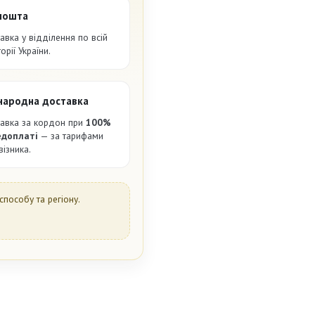
пошта
авка у відділення по всій
орії України.
народна доставка
авка за кордон при
100%
едоплаті
— за тарифами
візника.
способу та регіону.