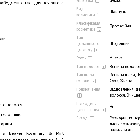
Упаковка
Флакон
обудження, так і для вечірнього
Вид
Шампунь
косметики
Класифікація
Професійна
косметики
Тип
ови.
домашнього
Щоденний
догляду
Стать
Унісекс
Тип волосся
Всі типи волосс
Тип шкіри
Всі типи шкіри, 
голови
Суха, Жирна
Призначення
Відновлення, Де
волосся, Очищен
Підходить
оге волосся.
Ні
для вагітних
іжної піни.
Склад
Розмарин, гліце
торити.
листя розмарину
пальми, м’ята
ні з Beaver Rosemary & Mint