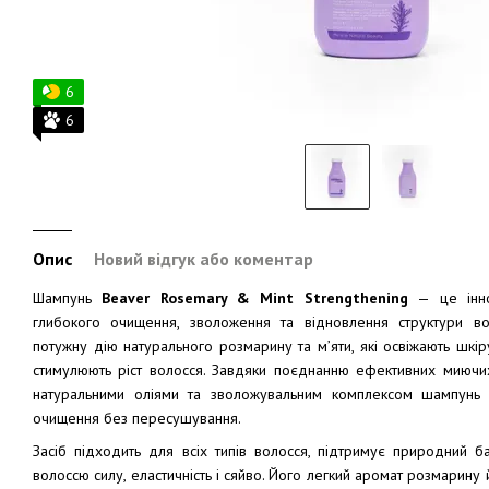
6
6
Опис
Новий відгук або коментар
Шампунь
Beaver Rosemary & Mint Strengthening
— це іннов
глибокого очищення, зволоження та відновлення структури в
потужну дію натурального розмарину та м’яти, які освіжають шкіру
стимулюють ріст волосся. Завдяки поєднанню ефективних миючих
натуральними оліями та зволожувальним комплексом шампунь 
очищення без пересушування.
Засіб підходить для всіх типів волосся, підтримує природний б
волоссю силу, еластичність і сяйво. Його легкий аромат розмарину й