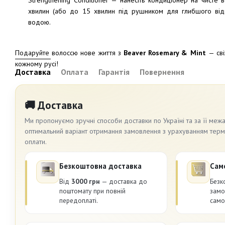
Strengthening Conditioner — нанесіть кондиціонер на чисте
хвилин (або до 15 хвилин під рушником для глибшого відн
водою.
Подаруйте волоссю нове життя з
Beaver Rosemary & Mint
— сві
кожному русі!
Доставка
Оплата
Гарантія
Повернення
🚚 Доставка
Ми пропонуємо зручні способи доставки по Україні та за її меж
оптимальний варіант отримання замовлення з урахуванням термін
оплати.
Безкоштовна доставка
Сам
Від
3000 грн
— доставка до
Безк
поштомату при повній
замо
передоплаті.
само