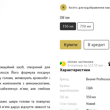
%
Ввійти
для відображення нак
Об`єм
350 мл
730 мл
Купити
В кредит
ОПЛАТА ЧАСТИНАМИ
6 платежів по 113.33 грн
аційний засіб, створений для
Характеристики
олосся. Його формула поєднує
 голови, активізують кровообіг і
Бренд
Beaver Professio
 компонентів з амінокислотами,
Країна
США
забезпечує м’яке, але глибоке
виробництва
Об`єм
350 мл
аланс шкіри голови та повертає
Стан товару
Новий
 м’яти дарує відчуття свіжості та