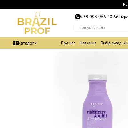
Перейти до основного контенту
На
+38 093 966 40 66
Пере
Каталог
Про нас
Навчання
Вибір складник