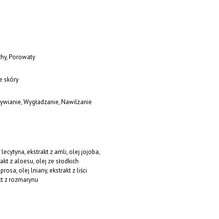
chy, Porowaty
e skóry
ywianie, Wygładzanie, Nawilżanie
ecytyna, ekstrakt z amli, olej jojoba,
akt z aloesu, olej ze słodkich
rosa, olej lniany, ekstrakt z liści
kt z rozmarynu