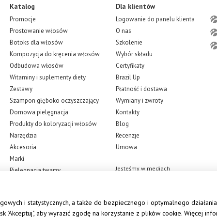
Katalog
Dla klientów
Promocje
Logowanie do panelu klienta
Prostowanie włosów
O nas
Botoks dla włosów
Szkolenie
Kompozycja do kręcenia włosów
Wybór składu
Odbudowa włosów
Certyfikaty
Witaminy i suplementy diety
Brazil Up
Zestawy
Płatność i dostawa
Szampon głęboko oczyszczający
Wymiany i zwroty
Domowa pielęgnacja
Kontakty
Produkty do koloryzacji włosów
Blog
Narzędzia
Recenzje
Akcesoria
Umowa
Marki
Jesteśmy w mediach
Pielęgnacja twarzy
społecznościowych
gowych i statystycznych, a także do bezpiecznego i optymalnego działania
isk "Akceptuj", aby wyrazić zgodę na korzystanie z plików cookie. Więcej inf