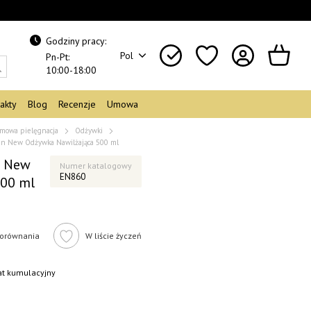
Godziny pracy:
Pol
Pn-Pt:
10:00-18:00
akty
Blog
Recenzje
Umowa
mowa pielęgnacja
Odżywki
an New Odżywka Nawilżająca 500 ml
n New
Numer katalogowy
EN860
500 ml
orównania
W liście życzeń
bat kumulacyjny