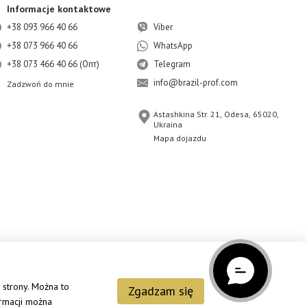
Informacje kontaktowe
+38 093 966 40 66
Viber
+38 073 966 40 66
WhatsApp
+38 073 466 40 66 (Опт)
Telegram
info@brazil-prof.com
Zadzwoń do mnie
Astashkina Str. 21, Odesa, 65020,
Ukraina
Mapa dojazdu
 strony. Można to
Zgadzam się
ormacji można