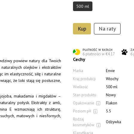
500 ml
Kup
Na raty
PŁATNOŚĆ W RATACH
ZA
6 płatności w €4.17
6 
Cechy
wdziwy powiew natury dla Twoich
naturalnych olejków i ekstraktów
Marka
Envie
c im elastyczność, siłę i naturalne
Kraj produkcji
Włochy
wiając, że loki stają się posłuszne,
Wielkość
500 ml
Stan produktu
Nowy
 jojoba, makadamia i migdałów –
turalny połysk. Ekstrakty z amli,
Opakowanie
Flakon
ina E wzmacniają ich strukturę,
Poziom pH
5.5
suchych, matowych i niesfornych,
Rodzaj
Odżywka
kosmetyków
Klasyfikacja