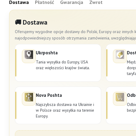
Dostawa
Płatność
Gwarancja
Zwrot
🚚 Dostawa
Oferujemy wygodne opcje dostawy do Polski, Europy oraz innych k
najodpowiedniejszy sposób otrzymania zamówienia, uwzględniając cz
Ukrposhta
Dos
Tania wysyłka do Europy, USA
Międ
oraz większości krajów świata.
dorę
taryf
Nova Poshta
Odbi
Najszybsza dostawa na Ukrainie i
Odbi
w Polsce oraz wysyłka na terenie
bezpł
Europy.