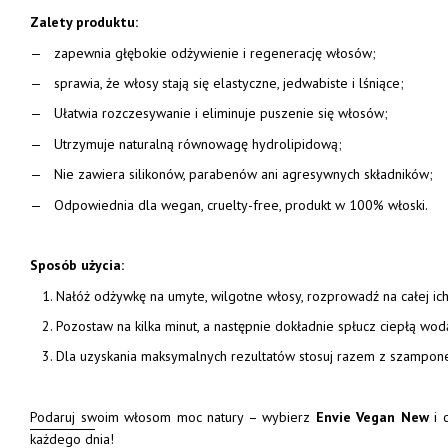
Zalety produktu:
zapewnia głębokie odżywienie i regenerację włosów;
sprawia, że
w
ł
osy staj
ą
si
ę
elastyczne, jedwabiste i l
ś
ni
ą
ce;
Ułatwia rozczesywanie i eliminuje puszenie się włosów;
Utrzymuje naturalną równowagę hydrolipidową;
Nie zawiera silikonów, parabenów ani agresywnych składników;
Odpowiednia dla wegan, cruelty-free, produkt w 100% włoski.
Sposób użycia:
Nałóż odżywkę na umyte, wilgotne włosy, rozprowadź na całej ich 
Pozostaw na kilka minut, a następnie dokładnie spłucz ciepłą wod
Dla uzyskania maksymalnych rezultatów stosuj razem z szampo
Podaruj swoim włosom moc natury – wybierz
Envie Vegan New
i 
każdego dnia!