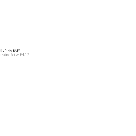
KUP NA RATY
płatności w €4.17