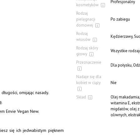
Profesjonalny
kosmetyków
Rodzaj
pielęgnacji
Po zabiegu
domowej
Rodzaj
Kędzierzawy, Su
włosów
Rodzaj skóry
Wszystkie rodzaj
głowy
Przeznaczenie
Dla połysku, Odż
Nadaje się dla
kobiet w ciąży
Nie
długości, omijając nasady.
Skład
Olej makadamia, l
ą.
witamina E, ekstr
migdałów, olej z p
nem Envie Vegan New.
oliwnych, ekstra
ciesz się ich jedwabistym pięknem