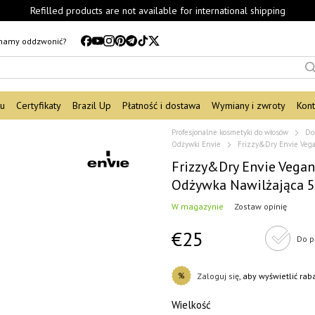
Refilled products are not available for international shipping
mamy oddzwonić?
du
Certyfikaty
Brazil Up
Płatność i dostawa
Wymiany i zwroty
Kont
Profesjonalne kosmetyki do włosów
Do
Odżywki Envie
Frizzy&Dry Envie Veg
Frizzy&Dry Envie Vega
Odżywka Nawilżająca 
W magazynie
Zostaw opinię
€25
Do p
%
Zaloguj się
, aby wyświetlić ra
Wielkość