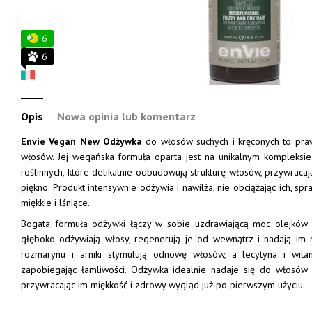
6
6
Opis
Nowa opinia lub komentarz
Envie Vegan New Odżywka
do włosów suchych i kręconych to pra
włosów. Jej wegańska formuła oparta jest na unikalnym kompleksie 
roślinnych, które delikatnie odbudowują strukturę włosów, przywracają
piękno. Produkt intensywnie odżywia i nawilża, nie obciążając ich, spra
miękkie i lśniące.
Bogata formuła odżywki łączy w sobie uzdrawiającą moc olejków
głęboko odżywiają włosy, regenerują je od wewnątrz i nadają im na
rozmarynu i arniki stymulują odnowę włosów, a lecytyna i witam
zapobiegając łamliwości. Odżywka idealnie nadaje się do włosów 
przywracając im miękkość i zdrowy wygląd już po pierwszym użyciu.