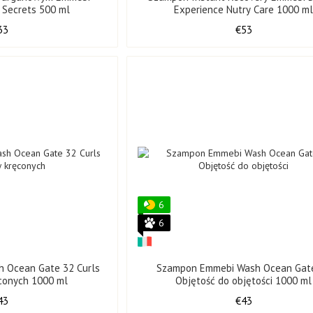
 Secrets 500 ml
Experience Nutry Care 1000 m
33
€53
6
6
 Ocean Gate 32 Curls
Szampon Emmebi Wash Ocean Gat
conych 1000 ml
Objętość do objętości 1000 ml
43
€43