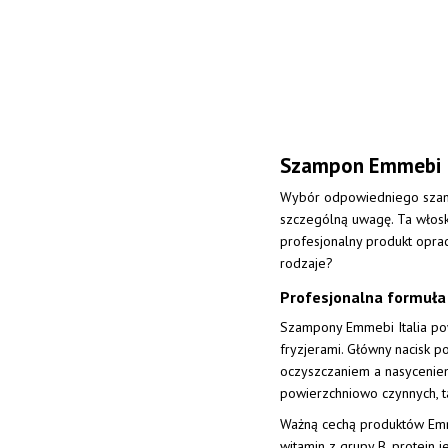
Szampon Emmebi It
Wybór odpowiedniego szampo
szczególną uwagę. Ta włos
profesjonalny produkt oprac
rodzaje?
Profesjonalna formuła 
Szampony Emmebi Italia pow
fryzjerami. Główny nacisk 
oczyszczaniem a nasyceniem
powierzchniowo czynnych, ta
Ważną cechą produktów Emmeb
witamin z grupy B, protein 