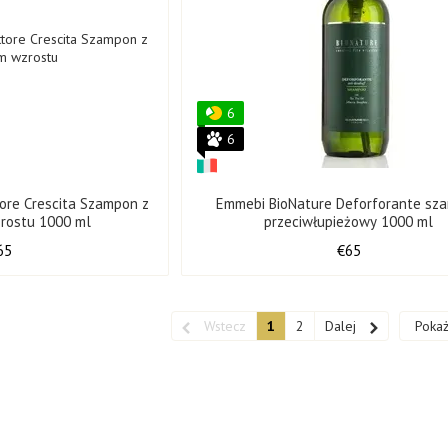
6
6
ore Crescita Szampon z
Emmebi BioNature Deforforante sz
zrostu 1000 ml
przeciwłupieżowy 1000 ml
65
€65
Wstecz
1
2
Dalej
Pokaż