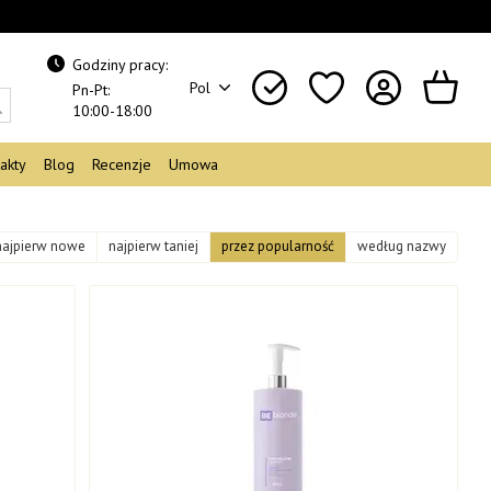
Godziny pracy:
Pol
Pn-Pt:
10:00-18:00
akty
Blog
Recenzje
Umowa
najpierw nowe
najpierw taniej
przez popularność
według nazwy