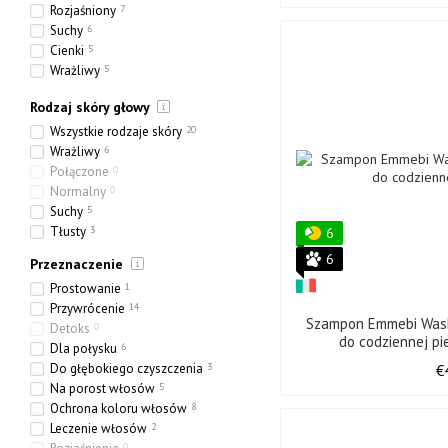
24 x 300 ml
0
Rozjaśniony
7
4000 ml
0
Suchy
6
Cienki
5
Wrażliwy
5
Etniczny
0
Rodzaj skóry głowy
Gruby
0
Porowaty
2
Wszystkie rodzaje skóry
20
Wrażliwy
6
Połączone
0
Normalny
0
Suchy
5
Tłusty
3
6
6
Przeznaczenie
Prostowanie
1
Przywrócenie
14
Szampon Emmebi Wash
Detoks
0
do codziennej pi
Dla połysku
6
Do głębokiego czyszczenia
3
€
Na porost włosów
5
Ochrona koloru włosów
8
Leczenie włosów
2
0