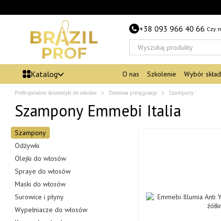
Przejdź do głównej treści
+38 093 966 40 66
Czy 
Katalog
O nas
Szkolenie
Wybór skła
Profesjonalne kosmetyki do włosów
Domowa pielęgnacja
Szampony
Szampony Emmebi Italia
Szampony
Odżywki
Olejki do włosów
Spraye do włosów
Maski do włosów
Surowice i płyny
Wypełniacze do włosów