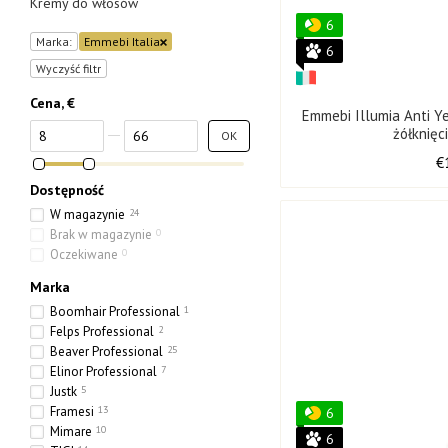
Kremy do włosów
6
Marka:
Emmebi Italia
6
Wyczyść filtr
Cena, €
Emmebi Illumia Anti 
Od Cena, €
Do Cena, €
żółknięc
OK
€
Dostępność
W magazynie
24
Brak w magazynie
0
Oczekiwane
0
Marka
Boomhair Professional
1
Felps Professional
2
Beaver Professional
25
Elinor Professional
7
Justk
5
Framesi
13
6
Mimare
10
6