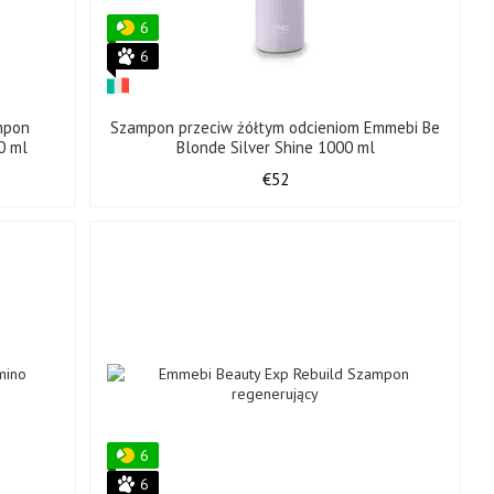
6
6
mpon
Szampon przeciw żółtym odcieniom Emmebi Be
0 ml
Blonde Silver Shine 1000 ml
€52
6
6