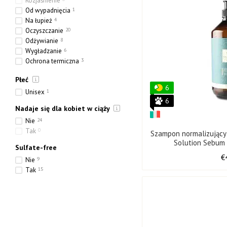
Rozjaśnienie
Od wypadnięcia
1
Na łupież
4
Oczyszczanie
20
Odżywianie
8
Wygładzanie
6
Ochrona termiczna
3
Tonowanie
1
Płeć
Nawilżanie
11
6
Wzmocnienie
5
Unisex
1
6
Uszczelnienie
0
Nadaje się dla kobiet w ciąży
Nie
24
Tak
0
Szampon normalizując
Solution Sebum
Sulfate-free
€
Nie
9
Tak
15