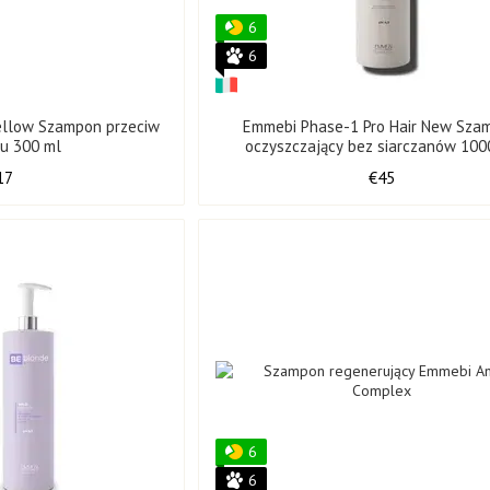
6
6
Yellow Szampon przeciw
Emmebi Phase-1 Pro Hair New Sza
iu 300 ml
oczyszczający bez siarczanów 100
17
€45
6
6