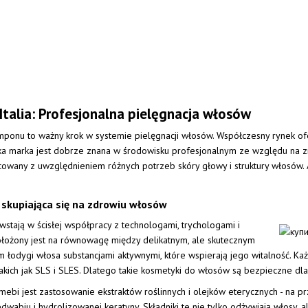
alia: Profesjonalna pielęgnacja włosów
nu to ważny krok w systemie pielęgnacji włosów. Współczesny rynek ofer
ka marka jest dobrze znana w środowisku profesjonalnym ze względu na 
owany z uwzględnieniem różnych potrzeb skóry głowy i struktury włosów. A
skupiająca się na zdrowiu włosów
stają w ścisłej współpracy z technologami, trychologami i
położony jest na równowagę między delikatnym, ale skutecznym
 łodygi włosa substancjami aktywnymi, które wspierają jego witalność.
kich jak SLS i SLES. Dlatego takie kosmetyki do włosów są bezpieczne dla
i jest zastosowanie ekstraktów roślinnych i olejków eterycznych - na przy
jedwabiu i hydrolizowanej keratyny. Składniki te nie tylko odżywiają włosy