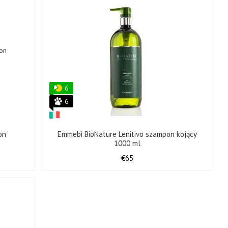
6
6
on
Emmebi BioNature Lenitivo szampon kojący
1000 ml
€65