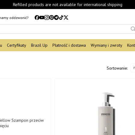
Refilled products are not available for international shipping
mamy oddzwonić?
du
Certyfikaty
Brazil Up
Płatność i dostawa
Wymiany i zwroty
Kont
Sortowanie: