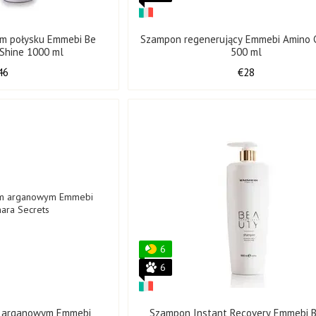
ym połysku Emmebi Be
Szampon regenerujący Emmebi Amino 
 Shine 1000 ml
500 ml
46
€28
6
6
m arganowym Emmebi
Szampon Instant Recovery Emmebi 