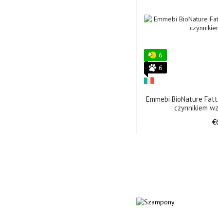
6
6
Emmebi BioNature Fatt
czynnikiem w
€