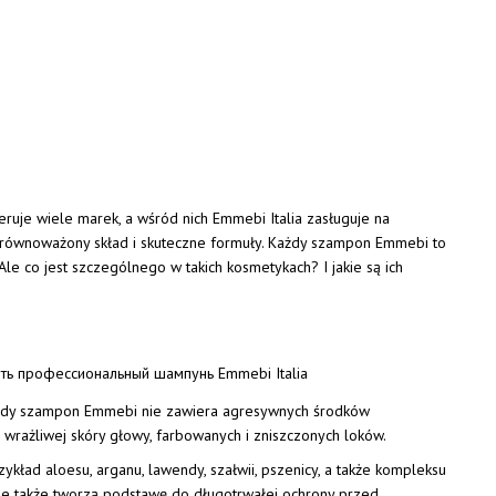
uje wiele marek, a wśród nich Emmebi Italia zasługuje na
zrównoważony skład i skuteczne formuły. Każdy szampon Emmebi to
le co jest szczególnego w takich kosmetykach? I jakie są ich
 Każdy szampon Emmebi nie zawiera agresywnych środków
 wrażliwej skóry głowy, farbowanych i zniszczonych loków.
kład aloesu, arganu, lawendy, szałwii, pszenicy, a także kompleksu
, ale także tworzą podstawę do długotrwałej ochrony przed