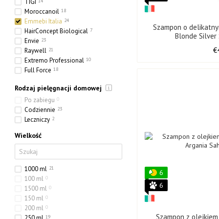
TIGI
14
Moroccanoil
18
Emmebi Italia
24
Szampon o delikatn
HairConcept Biological
7
Blonde Silver
Envie
23
€
Raywell
21
Extremo Professional
10
Full Force
18
Olorchee
4
Rodzaj pielęgnacji domowej
Po zabiegu
0
Codziennie
23
Leczniczy
2
Wielkość
1000 ml
21
6
100 ml
0
6
1500 ml
0
150 ml
0
200 ml
0
Szampon z olejkie
250 ml
19