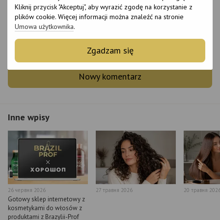
Kliknij przycisk "Akceptuj", aby wyrazić zgodę na korzystanie z
plików cookie. Więcej informacji można znaleźć na stronie
Umowa użytkownika
.
Dodaj pierwszą opinię
Zgadzam się
Nowy komentarz
Inne wpisy
26 червня 2026
27 травня 2026
20 травня 202
Gotowy sklep internetowy z
kosmetykami do włosów z
produktami z Brazylii-Prof