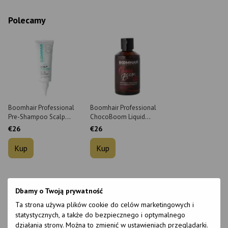
Polecamy
Boomhair Professional
Boomhair Professional
Pre-Shampoo Scalp
ChocoBoom Liquid
Peeling 220 ml
Keratin Mask do włosów
€26
€26
150 ml
Kup
Kup
Dyskusja
Dbamy o Twoją prywatność
Ta strona używa plików cookie do celów marketingowych i
statystycznych, a także do bezpiecznego i optymalnego
działania strony. Można to zmienić w ustawieniach przeglądarki.