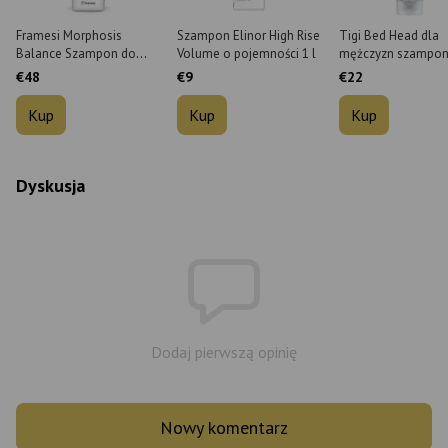
Framesi Morphosis
Szampon Elinor High Rise
Tigi Bed Head dla
Balance Szampon do
Volume o pojemności 1 l
mężczyzn szampo
przetłuszczającej się
oczyszczający do
€48
€9
€22
skóry głowy 1 L
codziennego stos
250 ml
Kup
Kup
Kup
Dyskusja
Dodaj pierwszą opinię
Nowy komentarz