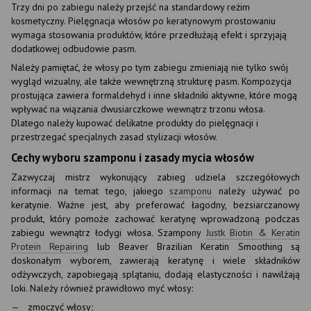
Trzy dni po zabiegu należy przejść na standardowy reżim
kosmetyczny. Pielęgnacja włosów po keratynowym prostowaniu
wymaga stosowania produktów, które przedłużają efekt i sprzyjają
dodatkowej odbudowie pasm.
Należy pamiętać, że włosy po tym zabiegu zmieniają nie tylko swój
wygląd wizualny, ale także wewnętrzną strukturę pasm. Kompozycja
prostująca zawiera formaldehyd i inne składniki aktywne, które mogą
wpływać na wiązania dwusiarczkowe wewnątrz trzonu włosa.
Dlatego należy kupować delikatne produkty do pielęgnacji i
przestrzegać specjalnych zasad stylizacji włosów.
Cechy wyboru szamponu i zasady mycia włosów
Zazwyczaj mistrz wykonujący zabieg udziela szczegółowych
informacji na temat tego, jakiego
szamponu
należy używać po
keratynie. Ważne jest, aby preferować łagodny, bezsiarczanowy
produkt, który pomoże zachować keratynę wprowadzoną podczas
zabiegu wewnątrz łodygi włosa. Szampony
Justk Biotin & Keratin
Protein Repairing
lub Beaver Brazilian Keratin Smoothing są
doskonałym wyborem, zawierają keratynę i wiele składników
odżywczych, zapobiegają splątaniu, dodają elastyczności i nawilżają
loki. Należy również prawidłowo myć włosy:
zmoczyć włosy;