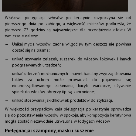
Właściwa pielęgnacja włosów po keratynie rozpoczyna się od
pierwszego dnia po zabiegu, a większość mistrzów podkreśla, że
pierwsze 72 godziny są najważniejsze dla przedłużenia efektu. W
tym czasie należy:
Unikaj mycia włosów; żadna wilgoć (w tym deszcz) nie powinna
dostać się na pasma;
unikać używania żelazek, suszarek do włosów, lokówek i innych
podgrzewanych urządzeń;
unikać uderzeń mechanicznych - nawet banalny zwyczaj chowania
loków za uchem może prowadzić do pojawienia się
nieuporządkowanego załamania, kucyki, warkocze, używanie
spinek do włosów, obręczy itp. są zabronione;
unikać stosowania jakichkolwiek produktów do stylizacji.
W większości przypadków cała pielęgnacja po keratynie sprowadza
się do pozostawienia włosów w spokoju, aby
kompozycja keratynowa
mogła zostać niezawodnie utrwalona w łodygach włosów.
Pielęgnacja: szampony, maski i suszenie