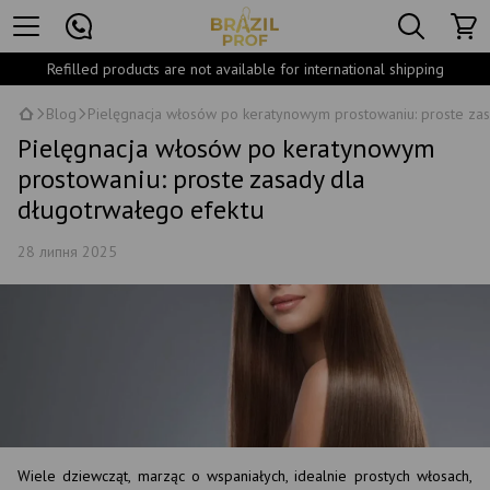
Refilled products are not available for international shipping
Blog
Pielęgnacja włosów po keratynowym prostowaniu: proste zas
Pielęgnacja włosów po keratynowym
prostowaniu: proste zasady dla
długotrwałego efektu
28 липня 2025
Wiele dziewcząt, marząc o wspaniałych, idealnie prostych włosach,