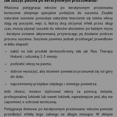
Jak suszyć pasma po keratynowym prostowaniu?
Właściwa pielęgnacja włosów po keratynowym prostowaniu
koniecznie obejmuje specjalne podejście do suszenia. Zwykłe
naturalne suszenie powoduje naturalne tworzenie się loków, włosy
stają się puszyste, więc ci, którzy chcą utrzymać efekt przez długi
czas, muszą używać suszarki do włosów absolutnie po każdym myciu
- keratyna zostanie aktywowana, przywracając jej działanie podczas
procesu suszenia. Suszenie powinno jednak przebiegać prawidłowo
w kilku etapach:
nałóż na loki produkt termoochronny, taki jak Ykas Therapy
Hialuvit, i odczekaj 2-3 minuty;
podzielić włosy na pasma;
dobrze wysuszyć, aby strumień powietrza przesuwał się od góry
do dołu;
naprzemienny przepływ ciepłego i zimnego powietrza.
Jeśli chcesz, możesz stylizować włosy za pomocą żelazka,
profesjonalnej lokówki lub nawet lokówki, najważniejsze jest, aby nie
zapomnieć o ochronie termicznej.
Pielęgnacja domowa po keratynowym prostowaniu włosów pomoże
przedłużyć efekty tego zabiegu na długie miesiące. W sklepie