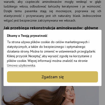
warunki, aby cząsteczki aminokwasów mogły wniknąć w głąb
ludzkiego włosa, odbudować łańcuchy keratynowe i je wzmocnić.
Dzięki temu pasemka stają się mocniejsze, poprawia się ich
elastyczność i przywracany jest ich naturalny blask. Jednocześnie
wilgoć jest bezpiecznie zatrzymywana we włosach.
Jak przebiega rekonstrukcja aminokwasów: główne
etapy
Dbamy o Twoją prywatność
Po zrozumieniu, czym jest rekonstrukcja aminokwasów, powinniśmy
Ta strona używa plików cookie do celów marketingowych i
powiedzieć trochę o technologii przeprowadzenia takiej procedury.
statystycznych, a także do bezpiecznego i optymalnego
Przede wszystkim warto zaznaczyć, że powinien być on wykonywany
działania strony. Można to zmienić w ustawieniach przeglądarki.
wyłącznie w salonie przez wykwalifikowanego technika, który
Kliknij przycisk "Akceptuj", aby wyrazić zgodę na korzystanie z
dobierze produkt do odbudowy pasm w oparciu o ich potrzeby i
plików cookie. Więcej informacji można znaleźć na stronie
stopień wykrytych uszkodzeń. Główne etapy procedury obejmują:
Umowa użytkownika
.
Zgadzam się