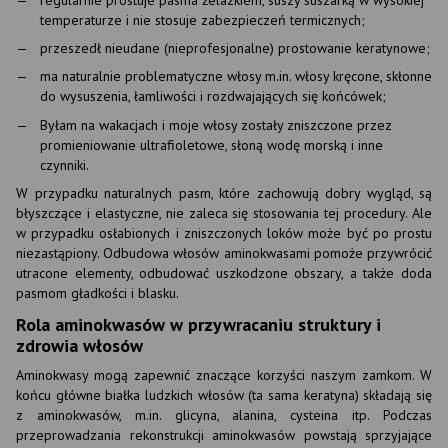
temperaturze i nie stosuje zabezpieczeń termicznych;
przeszedł nieudane (nieprofesjonalne) prostowanie keratynowe;
ma naturalnie problematyczne włosy m.in. włosy kręcone, skłonne
do wysuszenia, łamliwości i rozdwajających się końcówek;
Byłam na wakacjach i moje włosy zostały zniszczone przez
promieniowanie ultrafioletowe, słoną wodę morską i inne
czynniki.
W przypadku naturalnych pasm, które zachowują dobry wygląd, są
błyszczące i elastyczne, nie zaleca się stosowania tej procedury. Ale
w przypadku osłabionych i zniszczonych loków może być po prostu
niezastąpiony. Odbudowa włosów aminokwasami pomoże przywrócić
utracone elementy, odbudować uszkodzone obszary, a także doda
pasmom gładkości i blasku.
Rola aminokwasów w przywracaniu struktury i
zdrowia włosów
Aminokwasy mogą zapewnić znaczące korzyści naszym zamkom. W
końcu główne białka ludzkich włosów (ta sama keratyna) składają się
z aminokwasów, m.in. glicyna, alanina, cysteina itp. Podczas
przeprowadzania rekonstrukcji aminokwasów powstają sprzyjające