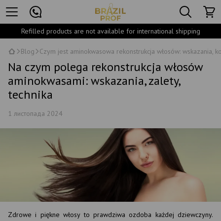
Refilled products are not available for international shipping
Blog
Czym jest aminokwasowa rekonstrukcja włosów: wskazania, kor
Na czym polega rekonstrukcja włosów
aminokwasami: wskazania, zalety,
technika
1 листопада 2024
Zdrowe i piękne włosy to prawdziwa ozdoba każdej dziewczyny.