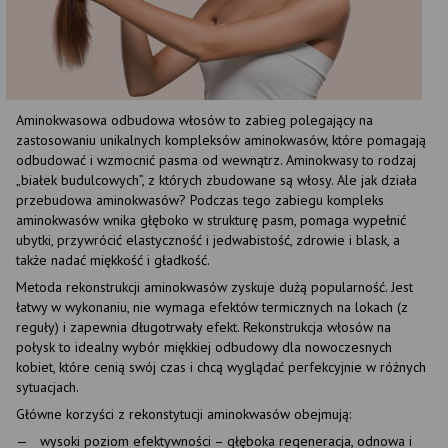
Aminokwasowa odbudowa włosów to zabieg polegający na
zastosowaniu unikalnych kompleksów aminokwasów, które pomagają
odbudować i wzmocnić pasma od wewnątrz. Aminokwasy to rodzaj
„białek budulcowych”, z których zbudowane są włosy. Ale jak działa
przebudowa aminokwasów? Podczas tego zabiegu kompleks
aminokwasów wnika głęboko w strukturę pasm, pomaga wypełnić
ubytki, przywrócić elastyczność i jedwabistość, zdrowie i blask, a
także nadać miękkość i gładkość.
Metoda rekonstrukcji aminokwasów zyskuje dużą popularność. Jest
łatwy w wykonaniu, nie wymaga efektów termicznych na lokach (z
reguły) i zapewnia długotrwały efekt. Rekonstrukcja włosów na
połysk to idealny wybór miękkiej odbudowy dla nowoczesnych
kobiet, które cenią swój czas i chcą wyglądać perfekcyjnie w różnych
sytuacjach.
Główne korzyści z rekonstytucji aminokwasów obejmują:
wysoki poziom efektywności – głęboka regeneracja, odnowa i