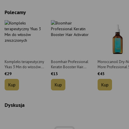
Polecamy
Kompleks terapeutyczny
Boomhair Professional
Moroccanoil Dry-N
Ykas 3 Min do włosów
Keratin Booster Hair
More Professional 
zniszczonych 300 ml
Activator 30 ml
Treatment do such
€29
€13
€45
skóry głowy 45 ml
Kup
Kup
Kup
Dyskusja