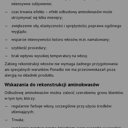
intensywne odżywienie;
czas trwania efektu – efekt odbudowy aminokwasów może
utrzymywać się kilka miesięcy;
zwiększenie siły, elastyczności i sprężystości, poprawa ogólnego
wyglądu;
wsparcie intensywności koloru włosów, m.in. namalowany;
szybkość procedury;
brak wpływu wysokiej temperatury na włosy.
Zabieg rekonstrukcji włosów nie wymaga żadnego przygotowania
ani specjalnych warunków. Ponadto nie ma przeciwwskazań poza
alergią na składniki produktu.
Wskazania do rekonstrukcji aminokwasów
Odbudowę aminokwasów można zalecić szerokiemu gronu klientów,
w tym tym, którzy:
regularnie farbuje włosy, szczególnie przy użyciu środków
utleniających;
Trwała;
regularnie prostuje pasma żelazkiem, suszy suszarką w wysokiej